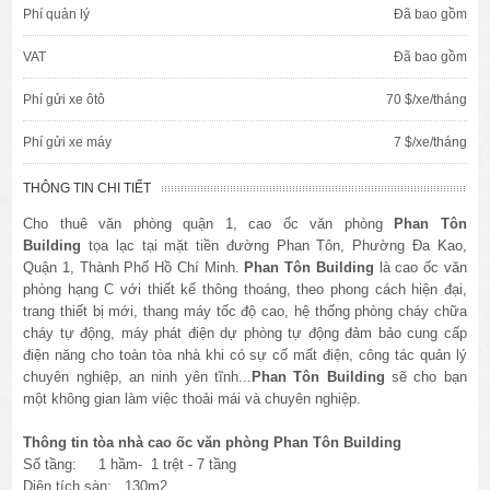
Phí quản lý
Đã bao gồm
VAT
Đã bao gồm
Phí gửi xe ôtô
70 $/xe/tháng
Phí gửi xe máy
7 $/xe/tháng
THÔNG TIN CHI TIẾT
Cho thuê văn phòng quận 1, cao ốc văn phòng
Phan Tôn
Building
tọa lạc tại mặt tiền đường Phan Tôn, Phường Đa Kao,
Quận 1, Thành Phố Hồ Chí Minh.
Phan Tôn Building
là cao ốc văn
phòng hạng C với thiết kế thông thoáng, theo phong cách hiện đại,
trang thiết bị mới, thang máy tốc độ cao, hệ thống phòng cháy chữa
cháy tự động, máy phát điện dự phòng tự động đảm bảo cung cấp
điện năng cho toàn tòa nhà khi có sự cố mất điện, công tác quản lý
chuyên nghiệp, an ninh yên tĩnh...
Phan Tôn Building
sẽ cho bạn
một không gian làm việc thoải mái và chuyên nghiệp.
Thông tin tòa nhà cao ốc văn phòng Phan Tôn Building
Số tầng: 1 hầm- 1 trệt - 7 tầng
Diện tích sàn: 130m2