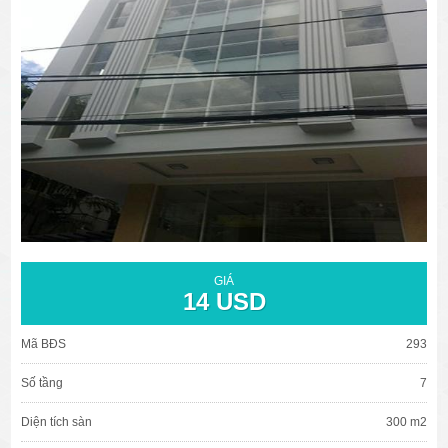
văn phòng cho thuê quận 3
văn phòng quận 1
văn phòng quận 3
cao ốc văn phòng quận 1
cao ốc văn phòng quận 3
GIÁ
14 USD
Mã BĐS
293
Số tầng
7
Diện tích sàn
300 m2