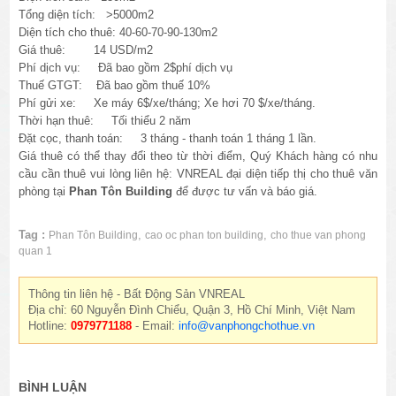
Tổng diện tích: >5000m2
Diện tích cho thuê: 40-60-70-90-130m2
Giá thuê: 14 USD/m2
Phí dịch vụ: Đã bao gồm 2$phí dịch vụ
Thuế GTGT:
Đã
bao gồm thuế 10%
Phí gửi xe: Xe máy 6$/xe/tháng; Xe hơi 70 $/xe/tháng.
Thời hạn thuê: Tối thiểu 2 năm
Đặt cọc, thanh toán: 3 tháng - thanh toán 1 tháng 1 lần.
Giá thuê có thể thay đổi theo từ thời điểm, Quý Khách hàng có nhu
cầu cần thuê vui lòng liên hệ: VNREAL đại diện tiếp thị cho thuê văn
phòng tại
Phan Tôn Building
để được tư vấn và báo giá.
Tag :
,
,
Phan Tôn Building
cao oc phan ton building
cho thue van phong
quan 1
Thông tin liên hệ - Bất Động Sản VNREAL
Địa chỉ: 60 Nguyễn Đình Chiểu, Quận 3, Hồ Chí Minh, Việt Nam
Hotline:
0979771188
- Email:
info@vanphongchothue.vn
BÌNH LUẬN