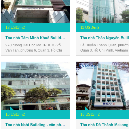
12 USD/m2
11 USD/m2
Tòa nhà Tâm Minh Khuê Buiilding - văn phòng giá rẻ quận 3
97(Truong Dai Hoc Mo TPHCM) Võ
Bà Huyện Thanh Quan, phườn
Văn Tần, phường 6, Quận 3, Hồ Chí
Quận 3, Hồ Chí Minh, Vietnam
Minh, Vietnam
15 USD/m2
15 USD/m2
Tòa nhà Nahi Building - văn phòng giá rẻ quận 3