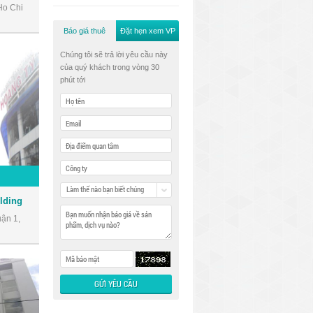
Ho Chi
Báo giá thuê
Đặt hẹn xem VP
Chúng tôi sẽ trả lời yêu cầu này
của quý khách trong vòng 30
phút tới
Làm thế nào bạn biết chúng
lding
tôi
ận 1,