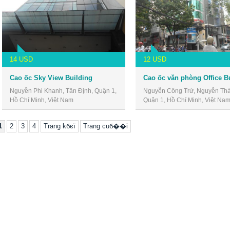
14 USD
12 USD
Cao ốc Sky View Building
Cao ốc văn phòng Office B
Nguyễn Phi Khanh, Tân Định, Quận 1,
Nguyễn Công Trứ, Nguyễn Thái
Hồ Chí Minh, Việt Nam
Quận 1, Hồ Chí Minh, Việt Na
1
2
3
4
Trang kбєї
Trang cuб��i