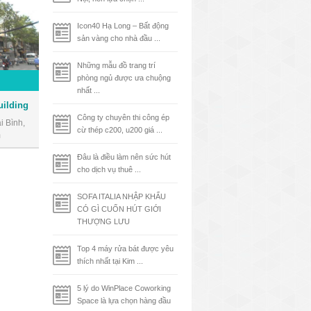
Icon40 Hạ Long – Bất động
sản vàng cho nhà đầu ...
Những mẫu đồ trang trí
phòng ngủ được ưa chuộng
nhất ...
uilding
Công ty chuyên thi công ép
 Bình,
cừ thép c200, u200 giá ...
m
Đâu là điều làm nên sức hút
cho dịch vụ thuê ...
SOFA ITALIA NHẬP KHẨU
CÓ GÌ CUỐN HÚT GIỚI
THƯỢNG LƯU
Top 4 máy rửa bát được yêu
thích nhất tại Kim ...
5 lý do WinPlace Coworking
Space là lựa chọn hàng đầu