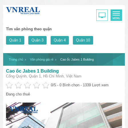
Tìm văn phòng theo quận
Quận 1
Quận 3
Quận 4
Quận 10
Trang chủ
Văn phòng giá rẻ
Cao ốc Jabes 1 Building
Cao ốc Jabes 1 Building
Cống Quỳnh, Quận 1, Hồ Chí Minh, Việt Nam
0
/5 -
0
Bình chọn - 1339 Lượt xem
Đang cho thuê