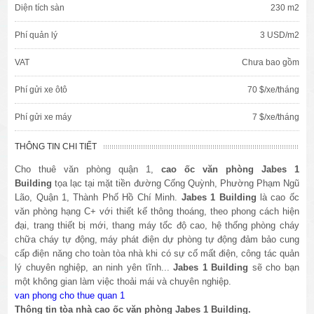
Diện tích sàn
230 m2
Phí quản lý
3 USD/m2
VAT
Chưa bao gồm
Phí gửi xe ôtô
70 $/xe/tháng
Phí gửi xe máy
7 $/xe/tháng
THÔNG TIN CHI TIẾT
Cho thuê văn phòng quận 1,
c
ao ốc văn phòng Jabes 1
Building
tọa lạc tại mặt tiền đường Cống Quỳnh, Phường Phạm Ngũ
Lão, Quận 1, Thành Phố Hồ Chí Minh.
Jabes
1
Building
là cao ốc
văn phòng hạng C+ với thiết kế thông thoáng, theo phong cách hiện
đại, trang thiết bị mới, thang máy tốc độ cao, hệ thống phòng cháy
chữa cháy tự động, máy phát điện dự phòng tự động đảm bảo cung
cấp điện năng cho toàn tòa nhà khi có sự cố mất điện, công tác quản
lý chuyên nghiệp, an ninh yên tĩnh...
Jabes
1 Building
sẽ cho bạn
một không gian làm việc thoải mái và chuyên nghiệp.
van phong cho thue quan 1
Thông tin tòa nhà cao ốc văn phòng Jabes
1 Building.