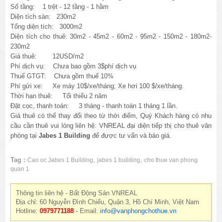
Số tầng: 1 trệt - 12 tầng - 1 hầm
Diện tích sàn: 230m2
Tổng diện tích: 3000m2
Diện tích cho thuê: 30m2 - 45m2 - 60m2 - 95m2 - 150m2 - 180m2-
230m2
Giá thuê: 12USD/m2
Phí dịch vụ: Chưa bao gồm 3$phí dịch vụ
Thuế GTGT: Chưa
gồm thuế 10%
Phí gửi xe: Xe máy 10$/xe/tháng; Xe hơi 100 $/xe/tháng.
Thời hạn thuê: Tối thiểu 2 năm
Đặt cọc, thanh toán: 3 tháng - thanh toán 1 tháng 1 lần.
Giá thuê có thể thay đổi theo từ thời điểm, Quý Khách hàng có nhu
cầu cần thuê vui lòng liên hệ: VNREAL đại diện tiếp thị cho thuê văn
phòng tại
Jabes
1 Building
để được tư vấn và báo giá.
Tag :
,
,
Cao oc Jabes 1 Building
jabes 1 building
cho thue van phong
quan 1
Thông tin liên hệ - Bất Động Sản VNREAL
Địa chỉ: 60 Nguyễn Đình Chiểu, Quận 3, Hồ Chí Minh, Việt Nam
Hotline:
0979771188
- Email:
info@vanphongchothue.vn