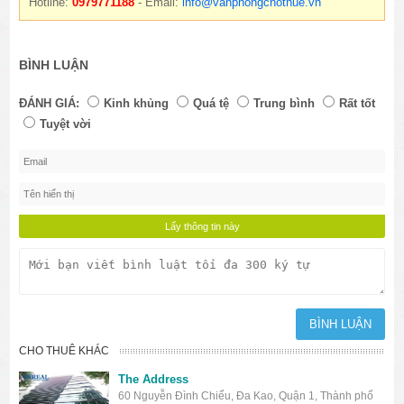
Hotline:
0979771188
- Email:
info@vanphongchothue.vn
BÌNH LUẬN
ĐÁNH GIÁ:
Kinh khủng
Quá tệ
Trung bình
Rất tốt
Tuyệt vời
CHO THUÊ KHÁC
The Address
60 Nguyễn Đình Chiểu, Đa Kao, Quận 1, Thành phố