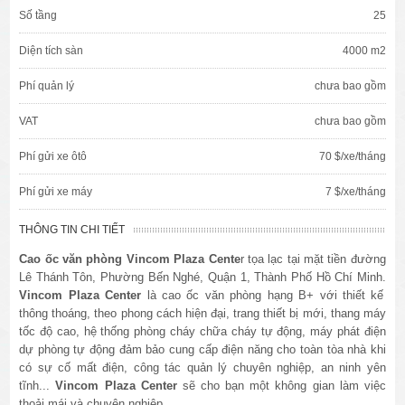
Số tầng
25
Diện tích sàn
4000 m2
Phí quản lý
chưa bao gồm
VAT
chưa bao gồm
Phí gửi xe ôtô
70 $/xe/tháng
Phí gửi xe máy
7 $/xe/tháng
THÔNG TIN CHI TIẾT
Cao ốc văn phòng Vincom Plaza Cente
r tọa lạc tại mặt tiền đường
Lê Thánh Tôn, Phường Bến Nghé, Quận 1, Thành Phố Hồ Chí Minh.
Vincom Plaza Center
là cao ốc văn phòng hạng B+ với thiết kế
thông thoáng, theo phong cách hiện đại, trang thiết bị mới, thang máy
tốc độ cao, hệ thống phòng cháy chữa cháy tự động, máy phát điện
dự phòng tự động đảm bảo cung cấp điện năng cho toàn tòa nhà khi
có sự cố mất điện, công tác quản lý chuyên nghiệp, an ninh yên
tĩnh...
Vincom Plaza Center
sẽ cho bạn một không gian làm việc
thoải mái và chuyên nghiệp.