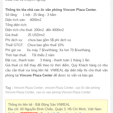
Thông tin tòa nhà cao ốc văn phòng Vincom Plaza Center.
Số tầng: 1 trệt - 25 tầng - 3 hầm
Diện tích sàn:
4000m2
Tổng diện tích:
Diện tích cho thuê: 200m2 đến 4000m2
Giá thuê: 25 USD/m2
Phí dịch vụ: chưa bao gồm 5$ phí dịch vụ
Thuế GTGT: Chưa bao gồm thuế 10%
Phí gửi xe: Xe máy 7 $/xe/tháng; Xe hơi 70 $/xe/tháng.
Thời hạn thuê: Tối thiểu 2 năm
Đặt cọc, thanh toán: 3 tháng - thanh toán 1 tháng 1 lần.
Giá thuê có thể thay đổi theo từ thời điểm, Quý Khách hàng có nhu
cầu cần thuê vui lòng liên hệ: VNREAL đại diện tiếp thị cho thuê văn
phòng tại
Vincom Plaza Center
để được tư vấn và báo giá.
Tag :
,
,
Vincom Plaza Center
vincom Plaza Center
cao ốc văn phòng
,
Vincom Plaza Center
cao oc van phong Vincom Plaza Center
Thông tin liên hệ - Bất Động Sản VNREAL
Địa chỉ: 60 Nguyễn Đình Chiểu, Quận 3, Hồ Chí Minh, Việt Nam