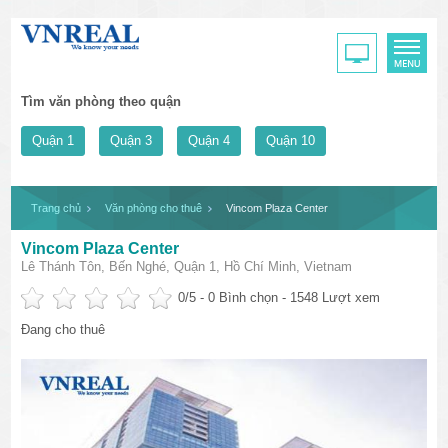
Tìm văn phòng theo quận
Quận 1
Quận 3
Quận 4
Quận 10
Trang chủ
Văn phòng cho thuê
Vincom Plaza Center
Vincom Plaza Center
Lê Thánh Tôn, Bến Nghé, Quận 1, Hồ Chí Minh, Vietnam
0
/5 -
0
Bình chọn - 1548 Lượt xem
Đang cho thuê