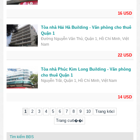
16 USD
Tòa nhà Hải Hà Building - Văn phòng cho thuê
Quận 1
Đường Nguyễn Văn Thủ, Quận 1, Hồ Chí Minh, Việt
Nam
22 USD
Tòa nhà Phúc Kim Long Building - Văn phòng
cho thuê Quận 1
Nguyễn Trãi, Quận 1, Hồ Chí Minh, Việt Nam
14 USD
1
2
3
4
5
6
7
8
9
10
Trang kбєї
Trang cuб��i
Tìm kiếm BĐS