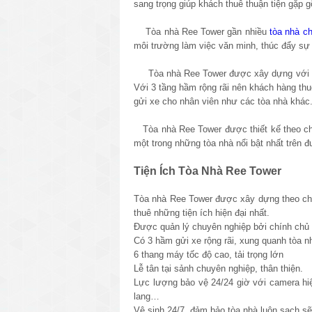
sang trọng giúp khách thuê thuận tiện gặp 
Tòa nhà
Ree Tower
gần nhiều
tòa nhà c
môi trường làm việc văn minh, thúc đẩy sự 
Tòa nhà
Ree Tower
được xây dựng với 3
Với 3 tầng hầm rộng rãi nên khách hàng thuê
gửi xe cho nhân viên như các tòa nhà khác
Tòa nhà
Ree Tower
được thiết kế theo ch
một trong những tòa nhà nổi bật nhất trên
Tiện Ích Tòa Nhà Ree Tower
Tòa nhà
Ree Tower
được xây dựng theo c
thuê những tiện ích hiện đại nhất.
Được quản lý chuyên nghiệp bởi chính chủ 
Có 3 hầm gửi xe rộng rãi, xung quanh tòa n
6 thang máy tốc độ cao, tải trọng lớn
Lễ tân tại sảnh chuyên nghiệp, thân thiện.
Lực lượng bảo vệ 24/24 giờ với camera hi
lang…
Vệ sinh 24/7, đảm bảo tòa nhà luôn sạch sẽ