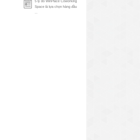
5 lý do WinPlace Coworking
Space là lựa chọn hàng đầu
...