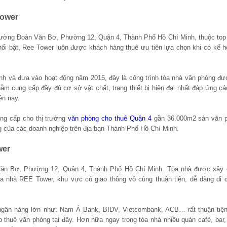
Tower
đường Đoàn Văn Bơ, Phường 12, Quận 4, Thành Phố Hồ Chí Minh, thuộc top 
 nổi bật, Ree Tower
luôn được khách hàng thuê ưu tiên lựa chọn khi có kế h
h và đưa vào hoạt động năm 2015, đây là công trình tòa nhà văn phòng đư
hằm cung cấp đầy đủ cơ sở vật chất, trang thiết bị hiện đại nhất đáp ứng c
ện nay.
ng cấp cho thị trường
văn phòng cho thuê Quận 4
gần 36.000m2 sàn văn 
 của các doanh nghiệp trên địa bạn Thành Phố Hồ Chí Minh.
wer
Văn Bơ, Phường 12, Quận 4, Thành Phố Hồ Chí Minh. Tòa nhà được xây 
a nhà REE Tower, khu vực có giao thông vô cùng thuận tiện, dễ dàng di 
ngân hàng lớn như: Nam Á Bank, BIDV, Vietcombank, ACB… rất thuận tiện
p thuê văn phòng tại đây. Hơn nữa ngay trong tòa nhà nhiều quán café, bar