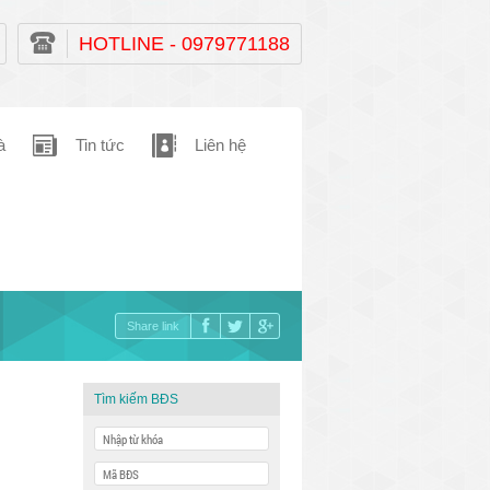
HOTLINE - 0979771188
à
Tin tức
Liên hệ
Share link
Tìm kiếm BĐS