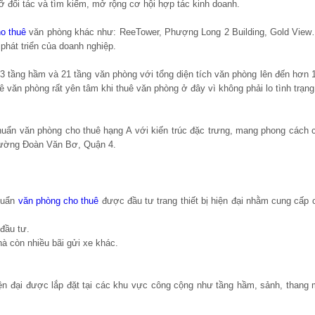
gỡ đối tác và tìm kiếm, mở rộng cơ hội hợp tác kinh doanh.
ho thuê
văn phòng khác như: ReeTower, Phượng Long 2 Building, Gold View
phát triển của doanh nghiệp.
 tầng hầm và 21 tầng văn phòng với tổng diện tích văn phòng lên đến hơn 
 văn phòng rất yên tâm khi thuê văn phòng ở đây vì không phải lo tình trạng
.
uẩn văn phòng cho thuê hạng A với kiến trúc đặc trưng, mang phong cách c
 đường Đoàn Văn Bơ, Quận 4.
huẩn
văn phòng cho thuê
được đầu tư trang thiết bị hiện đại nhằm cung cấp
đầu tư.
hà còn nhiều bãi gửi xe khác.
ện đại được lắp đặt tại các khu vực công cộng như tầng hầm, sảnh, thang 
.