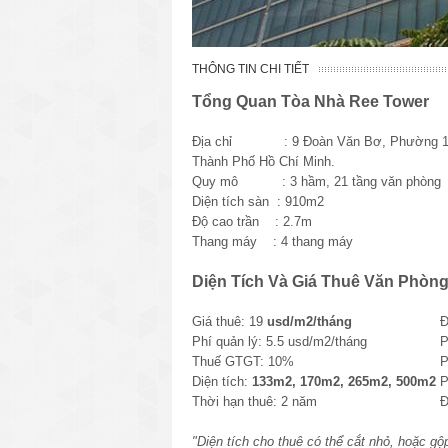
THÔNG TIN CHI TIẾT
Tổng Quan Tòa Nhà Ree Tower
Địa chỉ : 9 Đoàn Văn Bơ, Phường 12
Thành Phố Hồ Chí Minh.
Quy m
ô
: 3 h
ầm, 21 tầng văn phòng
Diện tích sàn : 910m2
Độ cao trần : 2.7m
Thang máy : 4 thang máy
Diện Tích Và Giá Thuê Văn Phòng
Giá thuê: 19
usd/m2/tháng
Đ
Phí quản lý: 5.5 usd/m2/tháng
P
Thuế GTGT: 10%
P
Diện tích:
133
m2, 170m2, 265m2, 500m2
P
Thời hạn thuê: 2 năm
Đ
"Diện tích cho thuê có thể cắt nhỏ, hoặc gộ