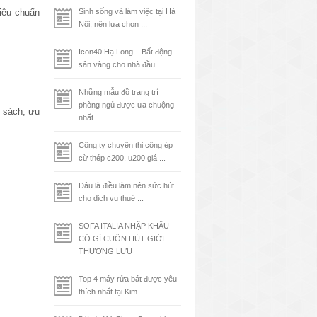
tiêu chuẩn
Sinh sống và làm việc tại Hà
Nội, nên lựa chọn ...
Icon40 Hạ Long – Bất động
sản vàng cho nhà đầu ...
Những mẫu đồ trang trí
phòng ngủ được ưa chuộng
 sách, ưu
nhất ...
Công ty chuyên thi công ép
cừ thép c200, u200 giá ...
Đâu là điều làm nên sức hút
cho dịch vụ thuê ...
SOFA ITALIA NHẬP KHẨU
CÓ GÌ CUỐN HÚT GIỚI
THƯỢNG LƯU
Top 4 máy rửa bát được yêu
thích nhất tại Kim ...