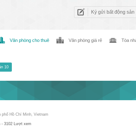
Ký gửi bất động sản
Văn phòng cho thuê
Văn phòng giá rẻ
Tòa nh
n 10
 phố Hồ Chí Minh, Vietnam
 - 3102 Lượt xem