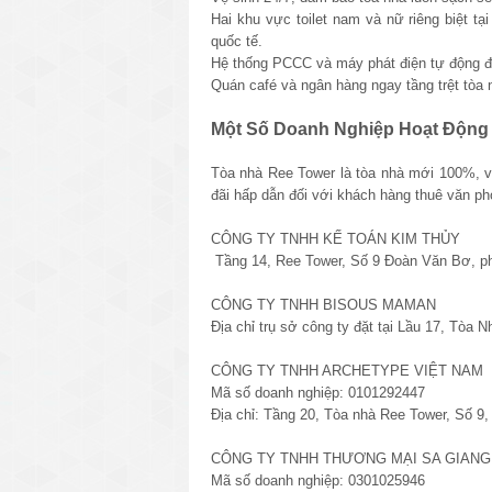
Hai khu vực toilet nam và nữ riêng biệt tạ
quốc tế.
Hệ thống PCCC và máy phát điện tự động đạ
Quán café và ngân hàng ngay tầng trệt tòa 
Một Số Doanh Nghiệp Hoạt Động 
Tòa nhà
Ree Tower
là tòa nhà mới 100%, v
đãi hấp dẫn đối với khách hàng thuê văn ph
CÔNG TY TNHH KẾ TOÁN KIM THỦY
Tầng 14, Ree Tower, Số 9 Đoàn Văn Bơ, p
CÔNG TY TNHH BISOUS MAMAN
Địa chỉ trụ sở công ty đặt tại Lầu 17, Tò
CÔNG TY TNHH ARCHETYPE VIỆT NAM
Mã số doanh nghiệp: 0101292447
Địa chỉ: Tầng 20, Tòa nhà Ree Tower, Số 
CÔNG TY TNHH THƯƠNG MẠI SA GIANG
Mã số doanh nghiệp: 0301025946