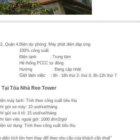
, Quận 4,
Điện dự phòng: Máy phát điện đáp ứng
100% công suất
Điện lạnh : Trung tâm
Hệ thống PCCC tự động
Hướng : Đang cập nhật
Giờ làm việc :
8h - 18h thứ 2- thứ 6, 8h-12h thứ 7
 Tại Tòa Nhà Ree Tower
iện máy lạnh: Tính theo công suất tiêu thụ
hí gửi xe máy: 10 usd/xe/tháng
hí gửi xe ô tô: 15 usd/xe/tháng
hí làm việc ngoài giờ: 1000 đ/m2/giờ
iện s
ử dụng
: Tính theo công suất tiêu thụ
p diện tích lớn hơn thay đổi theo nhu cầu của khách cần thuê"