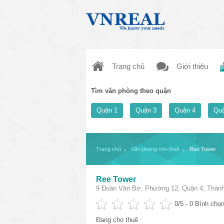
Trang chủ
Giới thiệu
Tìm văn phòng theo quận
Quận 1
Quận 3
Quận 4
Quậ
Trang chủ
Văn phòng cho thuê
Ree Tower
Ree Tower
9 Đoàn Văn Bơ, Phường 12, Quận 4, Thành
0
/5 -
0
Bình chọn
Đang cho thuê