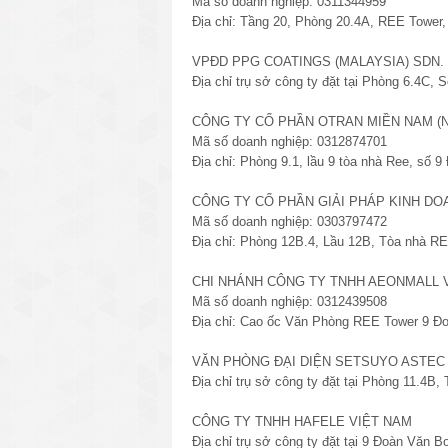
Mã số doanh nghiệp: 0311344959
Địa chỉ: Tầng 20, Phòng 20.4A, REE Tower
VPĐD PPG COATINGS (MALAYSIA) SDN.
Địa chỉ trụ sở công ty đặt tại Phòng 6.4C,
CÔNG TY CỔ PHẦN OTRAN MIỀN NAM (
Mã số doanh nghiệp: 0312874701
Địa chỉ: Phòng 9.1, lầu 9 tòa nhà Ree, số
CÔNG TY CỔ PHẦN GIẢI PHÁP KINH DO
Mã số doanh nghiệp: 0303797472
Địa chỉ: Phòng 12B.4, Lầu 12B, Tòa nhà R
CHI NHÁNH CÔNG TY TNHH AEONMALL VI
Mã số doanh nghiệp: 0312439508
Địa chỉ: Cao ốc Văn Phòng REE Tower 9 Đ
VĂN PHÒNG ĐẠI DIỆN SETSUYO ASTEC 
Địa chỉ trụ sở công ty đặt tại Phòng 11.4
CÔNG TY TNHH HAFELE VIỆT NAM
Địa chỉ trụ sở công ty đặt tại 9 Đoàn Văn 