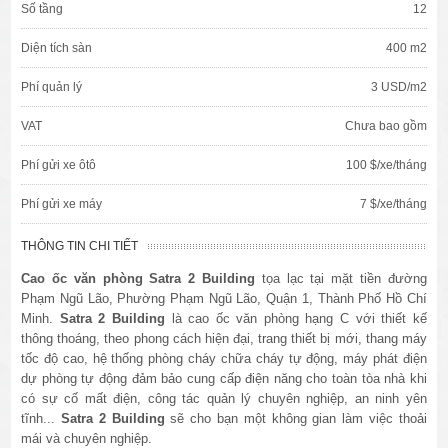
Số tầng
12
Diện tích sàn
400 m2
Phí quản lý
3 USD/m2
VAT
Chưa bao gồm
Phí gửi xe ôtô
100 $/xe/tháng
Phí gửi xe máy
7 $/xe/tháng
THÔNG TIN CHI TIẾT
Cao ốc văn phòng Satra 2 Building
tọa lạc tại mặt tiền đường
Phạm Ngũ Lão, Phường Phạm Ngũ Lão, Quận 1, Thành Phố Hồ Chí
Minh.
Satra 2 Building
là cao ốc văn phòng hạng C với thiết kế
thông thoáng, theo phong cách hiện đại, trang thiết bị mới, thang máy
tốc độ cao, hệ thống phòng cháy chữa cháy tự động, máy phát điện
dự phòng tự động đảm bảo cung cấp điện năng cho toàn tòa nhà khi
có sự cố mất điện, công tác quản lý chuyên nghiệp, an ninh yên
tĩnh...
Satra 2 Building
sẽ cho bạn một không gian làm việc thoải
mái và chuyên nghiệp.