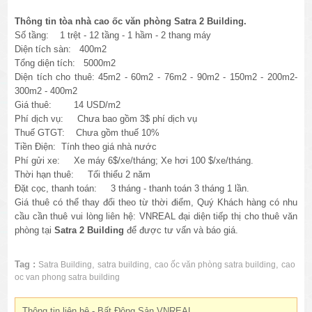
Thông tin tòa nhà cao ốc văn phòng Satra 2 Building.
Số tầng: 1 trệt - 12 tầng - 1 hầm - 2 thang máy
Diện tích sàn: 400m2
Tổng diện tích: 5000m2
Diện tích cho thuê: 45m2 - 60m2 - 76m2 - 90m2 - 150m2 - 200m2-
300m2 - 400m2
Giá thuê: 14 USD/m2
Phí dịch vụ: Chưa bao gồm 3$ phí dịch vụ
Thuế GTGT: Chưa gồm thuế 10%
Tiền Điện: Tính theo giá nhà nước
Phí gửi xe: Xe máy 6$/xe/tháng; Xe hơi 100 $/xe/tháng.
Thời hạn thuê: Tối thiểu 2 năm
Đặt cọc, thanh toán: 3 tháng - thanh toán 3 tháng 1 lần.
Giá thuê có thể thay đổi theo từ thời điểm, Quý Khách hàng có nhu
cầu cần thuê vui lòng liên hệ: VNREAL đại diện tiếp thị cho thuê văn
phòng tại
Satra 2 Building
để được tư vấn và báo giá.
Tag :
,
,
,
Satra Building
satra building
cao ốc văn phòng satra building
cao
oc van phong satra building
Thông tin liên hệ - Bất Động Sản VNREAL