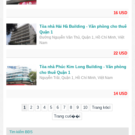
16 USD
Tòa nhà Hải Hà Building - Văn phòng cho thuê
Quận 1
Đường Nguyễn Văn Thủ, Quận 1, Hồ Chí Minh, Việt
Nam
22 USD
Tòa nhà Phúc Kim Long Building - Văn phòng
cho thuê Quận 1
Nguyễn Trãi, Quận 1, Hồ Chí Minh, Việt Nam
14 USD
1
2
3
4
5
6
7
8
9
10
Trang kбєї
Trang cuб��i
Tìm kiếm BĐS