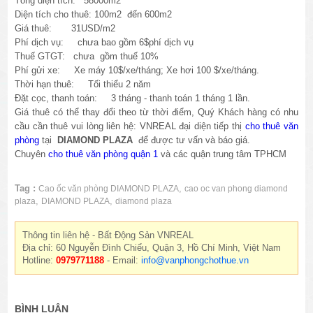
Tổng diện tích: 58000m2
Diện tích cho thuê: 100m2 đến 600m2
Giá thuê: 31USD/m2
Phí dịch vụ: chưa bao gồm 6$phí dịch vụ
Thuế GTGT:
chưa
gồm thuế 10%
Phí gửi xe: Xe máy 10$/xe/tháng; Xe hơi 100 $/xe/tháng.
Thời hạn thuê: Tối thiểu 2 năm
Đặt cọc, thanh toán: 3 tháng - thanh toán 1 tháng 1 lần.
Giá thuê có thể thay đổi theo từ thời điểm, Quý Khách hàng có nhu
cầu cần thuê vui lòng liên hệ: VNREAL đại diện tiếp thị
cho thuê văn
phòng
tại
DIAMOND PLAZA
để được tư vấn và báo giá.
Chuyên
cho thuê văn phòng quận 1
và các quận trung tâm TPHCM
Tag :
,
Cao ốc văn phòng DIAMOND PLAZA
cao oc van phong diamond
,
,
plaza
DIAMOND PLAZA
diamond plaza
Thông tin liên hệ - Bất Động Sản VNREAL
Địa chỉ: 60 Nguyễn Đình Chiểu, Quận 3, Hồ Chí Minh, Việt Nam
Hotline:
0979771188
- Email:
info@vanphongchothue.vn
BÌNH LUẬN