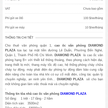
VAT
Chưa bao gồm
Phí gửi xe ôtô
100 $/xe/tháng
Phí gửi xe máy
10 $/xe/tháng
THÔNG TIN CHI TIẾT
Cho thuê văn phòng quận 1,
cao ốc văn phòng DIAMOND
PLAZA
tọa lạc tại mặt tiền đường Lê Duẩn, Phường Bến Nghé,
Quận 1, Thành Phố Hồ Chí Minh.
DIAMOND PLAZA
là cao ốc văn
phòng hạng B+ với thiết kế thông thoáng, theo phong cách hiện đại,
trang thiết bị mới, thang máy tốc độ cao, hệ thống phòng cháy chữa
cháy tự động, máy phát điện dự phòng tự động đảm bảo cung cấp
điện năng cho toàn tòa nhà khi có sự cố mất điện, công tác quản lý
chuyên nghiệp, an ninh yên tĩnh...
DIAMOND PLAZA
sẽ cho bạn
một không gian làm việc thoải mái và chuyên nghiệp.
-
Thông tin tòa nhà cao ốc văn phòng
DIAMOND PLAZA
Số tầng: 1 trệt - 17 tầng - 2 hầm
Diện tích sàn: 3500m2