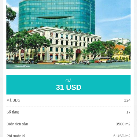
văn phòng cho thuê quận 3
văn phòng quận 1
văn phòng quận 3
cao ốc văn phòng quận 1
cao ốc văn phòng quận 3
GIÁ
31 USD
Mã BĐS
224
Số tầng
17
Diện tích sàn
3500 m2
Phí quản lý
6 USD/m2