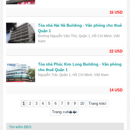
16 USD
Tòa nhà Hải Hà Building - Văn phòng cho thuê
Quận 1
Đường Nguyễn Văn Thủ, Quận 1, Hồ Chí Minh, Việt
Nam
22 USD
Tòa nhà Phúc Kim Long Building - Văn phòng
cho thuê Quận 1
Nguyễn Trãi, Quận 1, Hồ Chí Minh, Việt Nam
14 USD
1
2
3
4
5
6
7
8
9
10
Trang kбєї
Trang cuб��i
Tìm kiếm BĐS