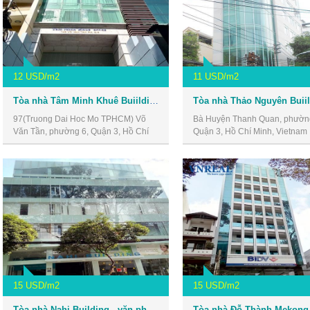
12 USD/m2
11 USD/m2
Tòa nhà Tâm Minh Khuê Buiilding - văn phòng giá rẻ quận 3
97(Truong Dai Hoc Mo TPHCM) Võ
Bà Huyện Thanh Quan, phườn
Văn Tần, phường 6, Quận 3, Hồ Chí
Quận 3, Hồ Chí Minh, Vietnam
Minh, Vietnam
15 USD/m2
15 USD/m2
Tòa nhà Nahi Building - văn phòng giá rẻ quận 3