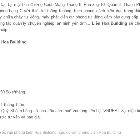
 lạc tại mặt tiền đường
Cách Mạng Tháng 8
, Phường 10, Quận 3, Thành P
òng hạng C với thiết kế thông thoáng, theo phong cách hiện đại, trang thi
áy chữa cháy tự động, máy phát điện dự phòng tự động đảm bảo cung cấp 
ng tác quản lý chuyên nghiệp, an ninh yên tĩnh...
Liên Hoa Building
sẽ ch
hiệp.
 Hoa Building.
50 $/xe/tháng.
1 tháng 1 lần.
, Quý Khách hàng có nhu cầu cần thuê vui lòng liên hệ: VNREAL đại diện ti
ợc tư vấn và báo giá.
,
o ốc văn phòng Liên Hoa Building
cao oc van phong Liên Hoa Building