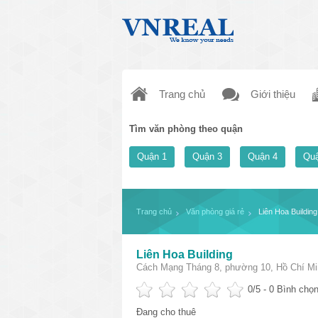
Trang chủ
Giới thiệu
Tìm văn phòng theo quận
Quận 1
Quận 3
Quận 4
Quậ
Trang chủ
Văn phòng giá rẻ
Liên Hoa Building
Liên Hoa Building
Cách Mạng Tháng 8, phường 10, Hồ Chí Mi
0
/5 -
0
Bình chọn
Đang cho thuê