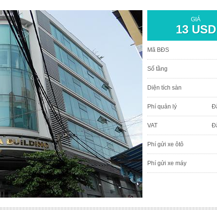
GIÁ
13 USD
Mã BĐS
Số tầng
Diện tích sàn
Phí quản lý
Đ
VAT
Đ
Phí gửi xe ôtô
Phí gửi xe máy