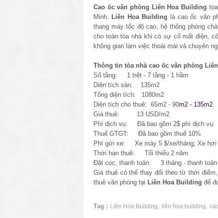
Cao ốc văn phòng
Liên Hoa Building
tọa
Minh.
Liên Hoa Building
là cao ốc văn ph
thang máy tốc độ cao, hệ thống phòng ch
cho toàn tòa nhà khi có sự cố mất điện, cô
không gian làm việc thoải mái và chuyên ng
Thông tin tòa nhà cao ốc văn phòng Liên
Số tầng: 1 trệt - 7 tầng - 1 hầm
Diện tích sàn: 135m2
Tổng diện tích: 1080m2
Diện tích cho thuê: 65m2 - 90
m2 - 135m2
Giá thuê: 13 USD/m2
Phí dịch vụ: Đã bao gồm 2$ phí dịch vụ
Thuế GTGT: Đã bao gồm thuế 10%
Phí gửi xe:
Xe máy 5 $/xe/tháng; Xe hơi 
Thời hạn thuê: Tối thiểu 2 năm
Đặt cọc, thanh toán: 3 tháng - thanh toán 
Giá thuê có thể thay đổi theo từ thời điểm
thuê văn phòng tại
Liên Hoa Building
để đư
Tag :
,
,
Liên Hoa Building
liên hoa building
ca