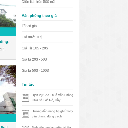
Diện tích trên 500 m2
Văn phòng theo giá
Tất cả giá
Giá dưới 10$
Tòa nhà Thảo Nguyên Buiilding - văn phòng giá rẻ quận 3
Giá Từ 10$ - 20$
g 6,
Giá từ 20$ - 50$
Giá từ 50$ - 100$
Tin tức
Dịch Vụ Cho Thuê Văn Phòng
Chia Sẻ Giá Rẻ, Đầy ...
Hướng dẫn nâng hạ ghế xoay
văn phòng đúng cách
Tòa nhà Đỗ Thành Mekong Building - văn phòng giá rẻ quận 3
Sinh sống và làm việc tại Hà