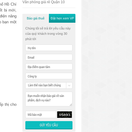
Văn phòng giá rẻ Quận 10
hố Hồ Chí
ết bị mới,
điện năng
Báo giá thuê
Đặt hẹn xem VP
o bạn một
Chúng tôi sẽ trả lời yêu cầu này
của quý khách trong vòng 30
phút tới
Làm thế nào bạn biết chúng
tôi
ếp thị cho