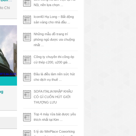
Nội, nên lựa chọn ...
Ho Chi
Icon40 Hạ Long – Bất động
sản vàng cho nhà đầu ...
Những mẫu đồ trang trí
phòng ngủ được ưa chuộng
nhất ...
Công ty chuyên thi công ép
cừ thép c200, u200 giá ...
Đâu là điều làm nên sức hút
cho dịch vụ thuê ...
ng
SOFA ITALIA NHẬP KHẨU
CÓ GÌ CUỐN HÚT GIỚI
THƯỢNG LƯU
Top 4 máy rửa bát được yêu
thích nhất tại Kim ...
5 lý do WinPlace Coworking