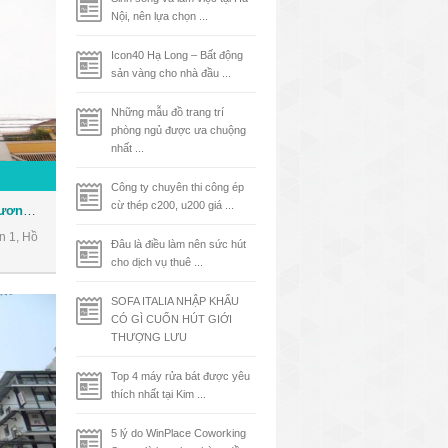
Nội, nên lựa chọn ...
Icon40 Hạ Long – Bất động
sản vàng cho nhà đầu ...
Những mẫu đồ trang trí
phòng ngủ được ưa chuộng
nhất ...
Công ty chuyên thi công ép
cừ thép c200, u200 giá ...
Cao ốc văn phòng Nam Phương Building
n 1, Hồ
Đâu là điều làm nên sức hút
cho dịch vụ thuê ...
SOFA ITALIA NHẬP KHẨU
CÓ GÌ CUỐN HÚT GIỚI
THƯỢNG LƯU
Top 4 máy rửa bát được yêu
thích nhất tại Kim ...
5 lý do WinPlace Coworking