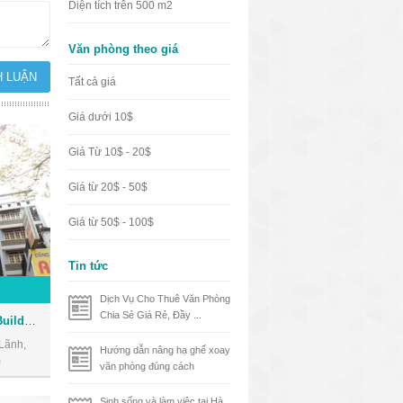
Diện tích trên 500 m2
Văn phòng theo giá
Tất cả giá
Giá dưới 10$
Giá Từ 10$ - 20$
Giá từ 20$ - 50$
Giá từ 50$ - 100$
Tin tức
Dịch Vụ Cho Thuê Văn Phòng
Chia Sẻ Giá Rẻ, Đầy ...
Cao ốc văn phòng Savico Building
Lãnh,
Hướng dẫn nâng hạ ghế xoay
m
văn phòng đúng cách
Sinh sống và làm việc tại Hà