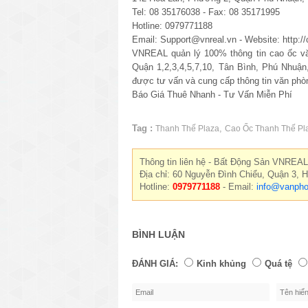
Tel: 08 35176038 - Fax: 08 35171995
Hotline: 0979771188
Email: Support@vnreal.vn - Website: http:
VNREAL quản lý 100% thông tin cao ốc văn
Quận 1,2,3,4,5,7,10, Tân Bình, Phú Nhuậ
được tư vấn và cung cấp thông tin văn phò
Báo Giá Thuê Nhanh - Tư Vấn Miễn Phí
Tag :
,
Thanh Thế Plaza
Cao Ốc Thanh Thế Pl
Thông tin liên hệ - Bất Động Sản VNREAL
Địa chỉ: 60 Nguyễn Đình Chiểu, Quận 3, 
Hotline:
0979771188
- Email:
info@vanpho
BÌNH LUẬN
ĐÁNH GIÁ:
Kinh khủng
Quá tệ