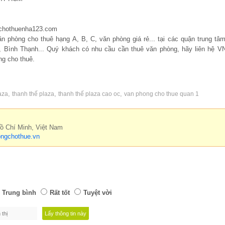
//chothuenha123.com
 phòng cho thuê hạng A, B, C, văn phòng giá rẻ... tại các quận trung t
n, Bình Thạnh... Quý khách có nhu cầu cần thuê văn phòng, hãy liên hệ 
ng cho thuê.
,
,
,
aza
thanh thế plaza
thanh thế plaza cao oc
van phong cho thue quan 1
Hồ Chí Minh, Việt Nam
ngchothue.vn
Trung bình
Rất tốt
Tuyệt vời