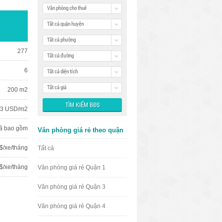
Văn phòng cho thuê
Tất cả quận huyện
Tất cả phường
277
Tất cả đường
6
Tất cả diện tích
Tất cả giá
200 m2
3 USD/m2
ã bao gồm
Văn phòng giá rẻ theo quận
$/xe/tháng
Tất cả
 $/xe/tháng
Văn phòng giá rẻ Quận 1
Văn phòng giá rẻ Quận 3
Văn phòng giá rẻ Quận 4