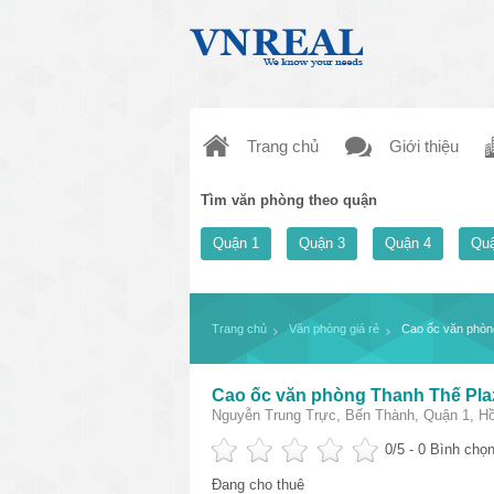
Trang chủ
Giới thiệu
Tìm văn phòng theo quận
Quận 1
Quận 3
Quận 4
Quậ
Trang chủ
Văn phòng giá rẻ
Cao ốc văn phòn
Cao ốc văn phòng Thanh Thế Pla
Nguyễn Trung Trực, Bến Thành, Quận 1, Hồ
0
/5 -
0
Bình chọn
Đang cho thuê