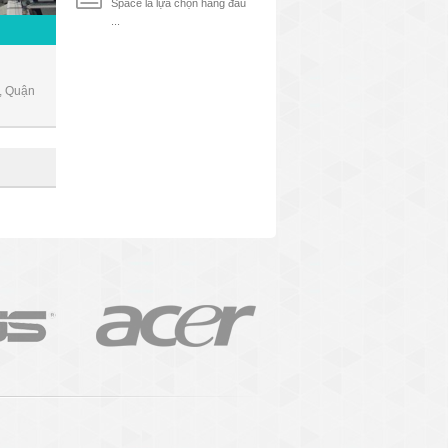
Space là lựa chọn hàng đầu
...
, Quận