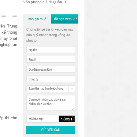
Văn phòng giá rẻ Quận 10
Báo giá thuê
Đặt hẹn xem VP
ễn Trung
Chúng tôi sẽ trả lời yêu cầu này
 kế thông
của quý khách trong vòng 30
, máy phát
phút tới
nghiệp, an
Làm thế nào bạn biết chúng
tôi
ếp thị cho