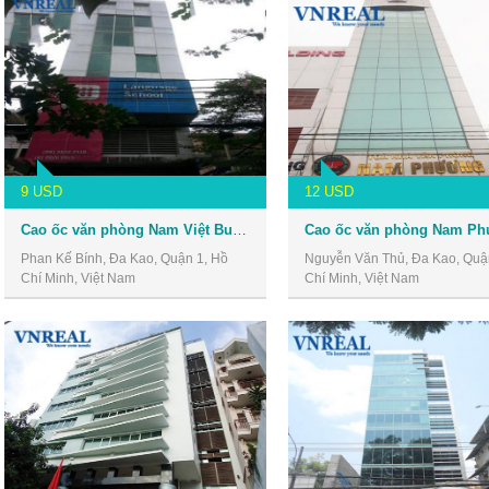
9 USD
12 USD
Cao ốc văn phòng Nam Việt Building
Phan Kế Bính, Đa Kao, Quận 1, Hồ
Nguyễn Văn Thủ, Đa Kao, Quậ
Chí Minh, Việt Nam
Chí Minh, Việt Nam