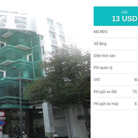
GIÁ
13 USD
Mã BĐS
Số tầng
Diện tích sàn
Phí quản lý
VAT
Đ
Phí gửi xe ôtô
70 
Phí gửi xe máy
6