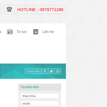
HOTLINE - 0979771188
à
Tin tức
Liên hệ
Share link
Tìm kiếm BĐS