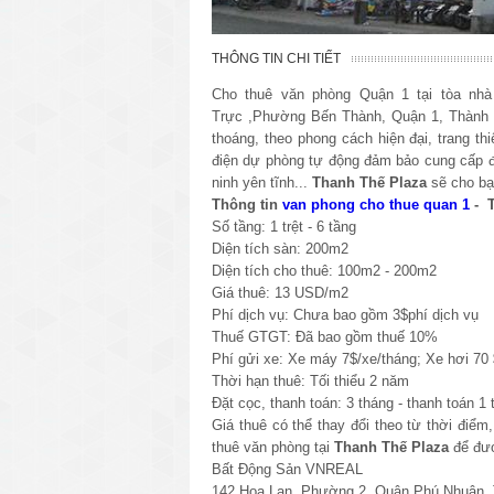
THÔNG TIN CHI TIẾT
Cho thuê văn phòng Quận 1 tại tòa nh
Trực
,Phường Bến Thành, Quận 1, Thành
thoáng, theo phong cách hiện đại, trang t
điện dự phòng tự động đảm bảo cung cấp đi
ninh yên tĩnh...
Thanh Thế Plaza
sẽ cho bạ
Thông tin
van phong cho thue quan 1
- T
Số tầng: 1 trệt - 6 tầng
Diện tích sàn: 200m2
Diện tích cho thuê: 100m2 - 200m2
Giá thuê: 13 USD/m2
Phí dịch vụ: Chưa bao gồm 3$phí dịch vụ
Thuế GTGT: Đã
bao gồm thuế 10%
Phí gửi xe: Xe máy 7$/xe/tháng; Xe hơi 70 
Thời hạn thuê: Tối thiểu 2 năm
Đặt cọc, thanh toán: 3 tháng - thanh toán 1 
Giá thuê có thể thay đổi theo từ thời điểm
thuê văn phòng tại
Thanh Thế Plaza
để đượ
Bất Động Sản VNREAL
142 Hoa Lan, Phường 2, Quận Phú Nhuận