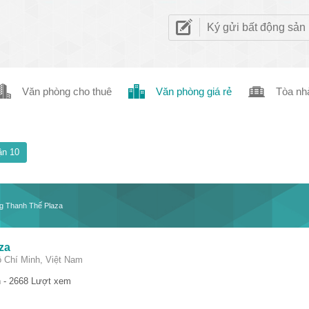
Ký gửi bất động sản
Văn phòng cho thuê
Văn phòng giá rẻ
Tòa nh
n 10
g Thanh Thế Plaza
za
 Chí Minh, Việt Nam
 - 2668 Lượt xem