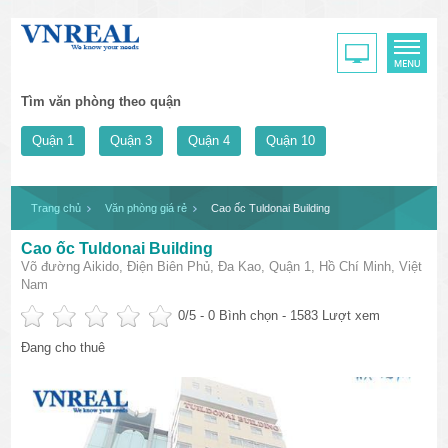
Tìm văn phòng theo quận
Quận 1
Quận 3
Quận 4
Quận 10
Trang chủ
Văn phòng giá rẻ
Cao ốc Tuldonai Building
Cao ốc Tuldonai Building
Võ đường Aikido, Điện Biên Phủ, Đa Kao, Quận 1, Hồ Chí Minh, Việt
Nam
0
/5 -
0
Bình chọn - 1583 Lượt xem
Đang cho thuê