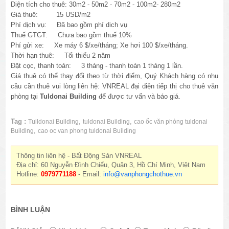
Diện tích cho thuê: 30
m2 - 50m2 - 70m2 - 100m2- 280m2
Giá thuê: 15 USD/m2
Phí dịch vụ: Đã bao gồm phí dich vụ
Thuế GTGT: Chưa bao gồm thuế 10%
Phí gửi xe:
Xe máy 6 $/xe/tháng; Xe hơi 100 $/xe/tháng.
Thời hạn thuê: Tối thiểu 2 năm
Đặt cọc, thanh toán: 3 tháng - thanh toán 1 tháng 1 lần.
Giá thuê có thể thay đổi theo từ thời điểm, Quý Khách hàng có nhu
cầu cần thuê vui lòng liên hệ: VNREAL đại diện tiếp thị cho thuê văn
phòng tại
Tuldonai
Building
để được tư vấn và báo giá.
Tag :
,
,
Tuildonai Building
tuldonai Building
cao ốc văn phòng tuldonai
,
Building
cao oc van phong tuldonai Building
Thông tin liên hệ - Bất Động Sản VNREAL
Địa chỉ: 60 Nguyễn Đình Chiểu, Quận 3, Hồ Chí Minh, Việt Nam
Hotline:
0979771188
- Email:
info@vanphongchothue.vn
BÌNH LUẬN