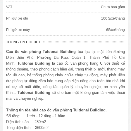
VAT
Chưa bao gồm
Phí gửi xe ôtô
100 $/xe/tháng
Phí gửi xe máy
6$/xe/tháng
THÔNG TIN CHI TIẾT
Cao ốc văn phòng Tuldonai
Building
tọa lạc tại mặt tiền đường
Điện Biên Phủ
, Phường Đa Kao, Quận 1, Thành Phố Hồ Chí
Minh.
Tuldonai
Building
là cao ốc văn phòng hạng C với thiết kế
thông thoáng, theo phong cách hiện đại, trang thiết bị mới, thang máy
tốc độ cao, hệ thống phòng cháy chữa cháy tự động, máy phát điện
dự phòng tự động đảm bảo cung cấp điện năng cho toàn tòa nhà khi
có sự cố mất điện, công tác quản lý chuyên nghiệp, an ninh yên
tĩnh...
Tuldonai
Building
sẽ cho bạn một không gian làm việc thoải
mái và chuyên nghiệp.
Thông tin tòa nhà cao ốc văn phòng Tuldonai
Building.
Số tầng: 1 trệt - 12 tầng - 1 hầm
Diện tích sàn: 280m2
Tổng diện tích: 3600m2