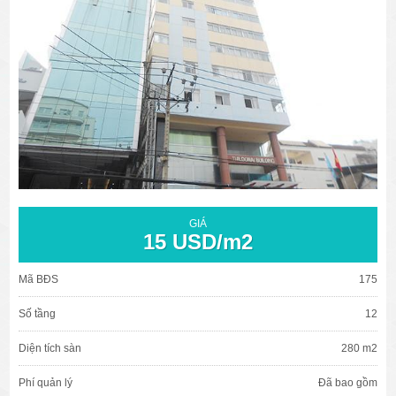
văn phòng cho thuê quận 3
văn phòng quận 1
văn phòng quận 3
cao ốc văn phòng quận 1
cao ốc văn phòng quận 3
GIÁ
15 USD/m2
Mã BĐS
175
Số tầng
12
Diện tích sàn
280 m2
Phí quản lý
Đã bao gồm