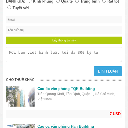
ĐÁNH GIÁ:
Kinh khủng
Quá tệ
Trung bình
Rất tốt
Tuyệt vời
CHO THUÊ KHÁC
Cao ốc văn phòng TQK Building
Trần Quang Khải, Tân Định, Quận 1, Hồ Chí Minh,
Việt Nam
7 USD
Cao ốc văn phòng Han Building