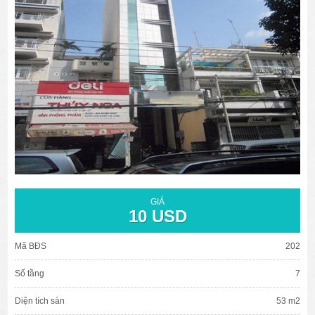
văn phòng cho thuê quận 3
văn phòng quận 1
văn phòng quận 3
cao ốc văn phòng quận 1
cao ốc văn phòng quận 3
GIÁ
10 USD
Mã BĐS
202
Số tầng
7
Diện tích sàn
53 m2