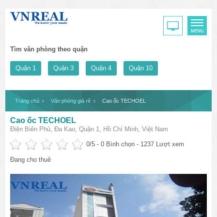
Tìm văn phòng theo quận
Quận 1
Quận 3
Quận 4
Quận 10
Trang chủ
Văn phòng giá rẻ
Cao ốc TECHOEL
Cao ốc TECHOEL
Điện Biên Phủ, Đa Kao, Quận 1, Hồ Chí Minh, Việt Nam
0
/5 -
0
Bình chọn - 1237 Lượt xem
Đang cho thuê