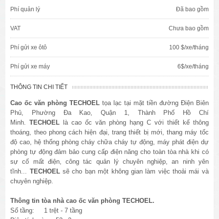
Phí quản lý
Đã bao gồm
VAT
Chưa bao gồm
Phí gửi xe ôtô
100 $/xe/tháng
Phí gửi xe máy
6$/xe/tháng
THÔNG TIN CHI TIẾT
Cao ốc văn phòng
TECHOEL
tọa lạc tại mặt tiền đường Điện Biên
Phủ, Phường Đa Kao, Quận 1, Thành Phố Hồ Chí
Minh.
TECHOEL
là cao ốc văn phòng hạng C với thiết kế thông
thoáng, theo phong cách hiện đại, trang thiết bị mới, thang máy tốc
độ cao, hệ thống phòng cháy chữa cháy tự động, máy phát điện dự
phòng tự động đảm bảo cung cấp điện năng cho toàn tòa nhà khi có
sự cố mất điện, công tác quản lý chuyên nghiệp, an ninh yên
tĩnh...
TECHOEL
sẽ cho bạn một không gian làm việc thoải mái và
chuyên nghiệp.
Thông tin tòa nhà cao ốc văn phòng TECHOEL.
Số tầng: 1 trệt - 7 tầng