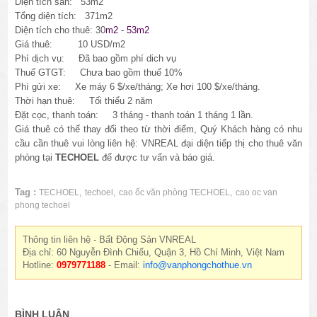
Diện tích sàn: 53m2
Tổng diện tích: 371m2
Diện tích cho thuê: 30
m2 - 53m2
Giá thuê: 10 USD/m2
Phí dịch vụ: Đã bao gồm phí dich vụ
Thuế GTGT: Chưa bao gồm thuế 10%
Phí gửi xe:
Xe máy 6 $/xe/tháng; Xe hơi 100 $/xe/tháng.
Thời hạn thuê: Tối thiểu 2 năm
Đặt cọc, thanh toán: 3 tháng - thanh toán 1 tháng 1 lần.
Giá thuê có thể thay đổi theo từ thời điểm, Quý Khách hàng có nhu
cầu cần thuê vui lòng liên hệ: VNREAL đại diện tiếp thị cho thuê văn
phòng tại
TECHOEL
để được tư vấn và báo giá.
Tag :
,
,
,
TECHOEL
techoel
cao ốc văn phòng TECHOEL
cao oc van
phong techoel
Thông tin liên hệ - Bất Động Sản VNREAL
Địa chỉ: 60 Nguyễn Đình Chiểu, Quận 3, Hồ Chí Minh, Việt Nam
Hotline:
0979771188
- Email:
info@vanphongchothue.vn
BÌNH LUẬN