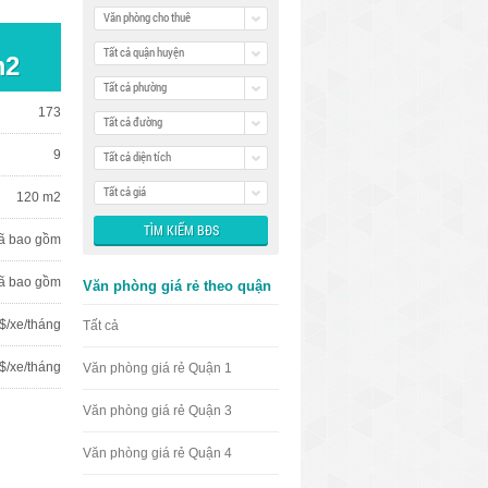
Văn phòng cho thuê
Tất cả quận huyện
m2
Tất cả phường
173
Tất cả đường
9
Tất cả diện tích
Tất cả giá
120 m2
ã bao gồm
ã bao gồm
Văn phòng giá rẻ theo quận
$/xe/tháng
Tất cả
$/xe/tháng
Văn phòng giá rẻ Quận 1
Văn phòng giá rẻ Quận 3
Văn phòng giá rẻ Quận 4