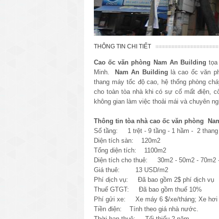
THÔNG TIN CHI TIẾT
Cao ốc văn phòng Nam An Building
tọa 
Minh.
Nam An Building
là cao ốc văn ph
thang máy tốc độ cao, hệ thống phòng ch
cho toàn tòa nhà khi có sự cố mất điện, c
không gian làm việc thoải mái và chuyên ng
Thông tin tòa nhà cao ốc văn phòng Nam
Số tầng: 1 trệt - 9 tầng - 1 hầm - 2 than
Diện tích sàn: 120m2
Tổng diện tích: 1100m2
Diện tích cho thuê: 30m2 - 50m2 - 70m2 
Giá thuê: 13 USD/m2
Phí dịch vụ: Đã bao gồm 2$ phí dịch vụ
Thuế GTGT: Đã bao gồm thuế 10%
Phí gửi xe: Xe máy 6 $/xe/tháng; Xe hơi 
Tiền điện: Tính theo giá nhà nước.
Thời hạn thuê: Tối thiểu 2 năm