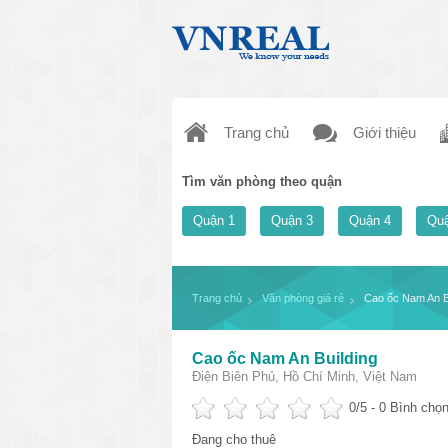
Trang chủ
Giới thiệu
Tìm văn phòng theo quận
Quận 1
Quận 3
Quận 4
Quậ
Trang chủ
Văn phòng giá rẻ
Cao ốc Nam An B
Cao ốc Nam An Building
Điện Biên Phủ, Hồ Chí Minh, Việt Nam
0
/5 -
0
Bình chọn
Đang cho thuê