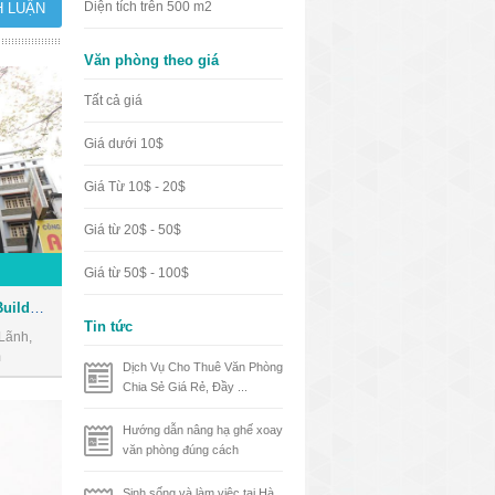
Diện tích trên 500 m2
Văn phòng theo giá
Tất cả giá
Giá dưới 10$
Giá Từ 10$ - 20$
Giá từ 20$ - 50$
Giá từ 50$ - 100$
Cao ốc văn phòng Savico Building
Tin tức
Lãnh,
m
Dịch Vụ Cho Thuê Văn Phòng
Chia Sẻ Giá Rẻ, Đầy ...
Hướng dẫn nâng hạ ghế xoay
văn phòng đúng cách
Sinh sống và làm việc tại Hà