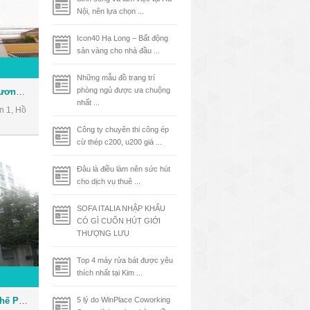
Nội, nên lựa chọn ...
Icon40 Hạ Long – Bất động
sản vàng cho nhà đầu ...
Những mẫu đồ trang trí
phòng ngủ được ưa chuộng
Cao ốc văn phòng Nam Phương Building
nhất ...
n 1, Hồ
Công ty chuyên thi công ép
cừ thép c200, u200 giá ...
Đâu là điều làm nên sức hút
cho dịch vụ thuê ...
SOFA ITALIA NHẬP KHẨU
CÓ GÌ CUỐN HÚT GIỚI
THƯỢNG LƯU
Top 4 máy rửa bát được yêu
thích nhất tại Kim ...
Cao ốc văn phòng Thanh Thế Plaza
5 lý do WinPlace Coworking