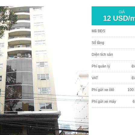
GIÁ
12 USD/
Mã BĐS
Số tầng
Diện tích sàn
Phí quản lý
Đ
VAT
Đ
Phí gửi xe ôtô
100 
Phí gửi xe máy
6