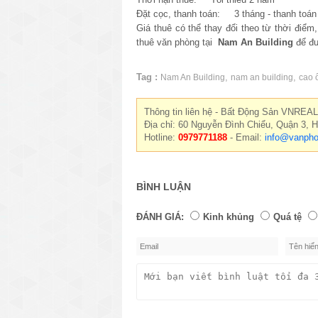
Đặt cọc, thanh toán: 3 tháng - thanh toán 
Giá thuê có thể thay đổi theo từ thời điểm
thuê văn phòng tại
Nam An Building
để đư
Tag :
,
,
Nam An Building
nam an building
cao 
Thông tin liên hệ - Bất Động Sản VNREAL
Địa chỉ: 60 Nguyễn Đình Chiểu, Quận 3, 
Hotline:
0979771188
- Email:
info@vanpho
BÌNH LUẬN
ĐÁNH GIÁ:
Kinh khủng
Quá tệ