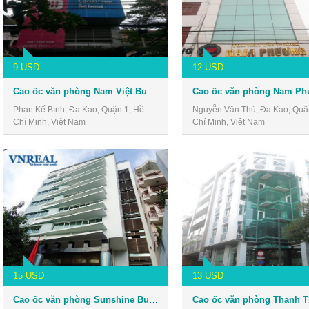
9 USD
12 USD
Cao ốc văn phòng Nam Việt Building
Phan Kế Bính, Đa Kao, Quận 1, Hồ
Nguyễn Văn Thủ, Đa Kao, Quậ
Chí Minh, Việt Nam
Chí Minh, Việt Nam
15 USD
13 USD
Cao ốc văn phòng Sunshine Building