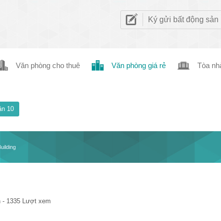
Ký gửi bất động sản
Văn phòng cho thuê
Văn phòng giá rẻ
Tòa nh
n 10
uilding
 - 1335 Lượt xem