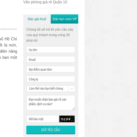
Văn phòng giá rẻ Quận 10
Báo giá thuê
Đặt hẹn xem VP
Chúng tôi sẽ trả lời yêu cầu này
của quý khách trong vòng 30
hố Hồ Chí
phút tới
ết bị mới,
điện năng
o bạn một
Làm thế nào bạn biết chúng
tôi