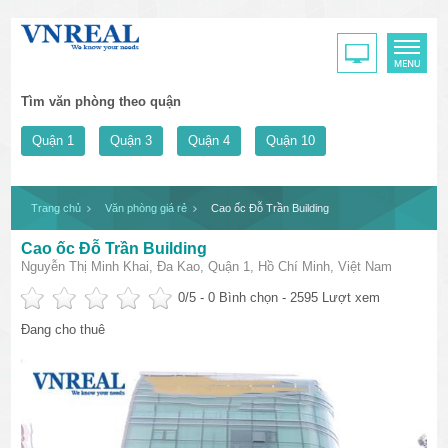
Tìm văn phòng theo quận
Quận 1
Quận 3
Quận 4
Quận 10
Trang chủ
Văn phòng giá rẻ
Cao ốc Đỗ Trần Building
Cao ốc Đỗ Trần Building
Nguyễn Thị Minh Khai, Đa Kao, Quận 1, Hồ Chí Minh, Việt Nam
0
/5 -
0
Bình chọn - 2595 Lượt xem
Đang cho thuê