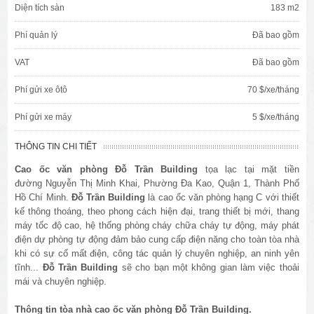
Diện tích sàn
183 m2
Phí quản lý
Đã bao gồm
VAT
Đã bao gồm
Phí gửi xe ôtô
70 $/xe/tháng
Phí gửi xe máy
5 $/xe/tháng
THÔNG TIN CHI TIẾT
Cao ốc văn phòng
Đỗ Trần Building
tọa lạc tại mặt tiền
đường Nguyễn Thị Minh Khai, Phường Đa Kao, Quận 1, Thành Phố
Hồ Chí Minh.
Đỗ Trần Building
là cao ốc văn phòng hạng C với thiết
kế thông thoáng, theo phong cách hiện đại, trang thiết bị mới, thang
máy tốc độ cao, hệ thống phòng cháy chữa cháy tự động, máy phát
điện dự phòng tự động đảm bảo cung cấp điện năng cho toàn tòa nhà
khi có sự cố mất điện, công tác quản lý chuyên nghiệp, an ninh yên
tĩnh...
Đỗ Trần Building
sẽ cho bạn một không gian làm việc thoải
mái và chuyên nghiệp.
Thông tin tòa nhà cao ốc văn phòng Đỗ Trần Building.