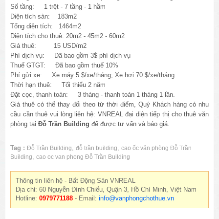
Số tầng: 1 trệt - 7 tầng - 1 hầm
Diện tích sàn: 183m2
Tổng diện tích: 1464m2
Diện tích cho thuê: 20m2 - 45m2 - 60m2
Giá thuê: 15 USD/m2
Phí dịch vụ: Đã bao gồm 3$ phí dịch vụ
Thuế GTGT: Đã bao gồm thuế 10%
Phí gửi xe: Xe máy 5 $/xe/tháng; Xe hơi 70 $/xe/tháng.
Thời hạn thuê: Tối thiểu 2 năm
Đặt cọc, thanh toán: 3 tháng - thanh toán 1 tháng 1 lần.
Giá thuê có thể thay đổi theo từ thời điểm, Quý Khách hàng có nhu
cầu cần thuê vui lòng liên hệ: VNREAL đại diện tiếp thị cho thuê văn
phòng tại
Đỗ Trần Building
để được tư vấn và báo giá.
Tag :
,
,
Đỗ Trần Building
đỗ trần building
cao ốc văn phòng Đỗ Trần
,
Building
cao oc van phong Đỗ Trần Building
Thông tin liên hệ - Bất Động Sản VNREAL
Địa chỉ: 60 Nguyễn Đình Chiểu, Quận 3, Hồ Chí Minh, Việt Nam
Hotline:
0979771188
- Email:
info@vanphongchothue.vn