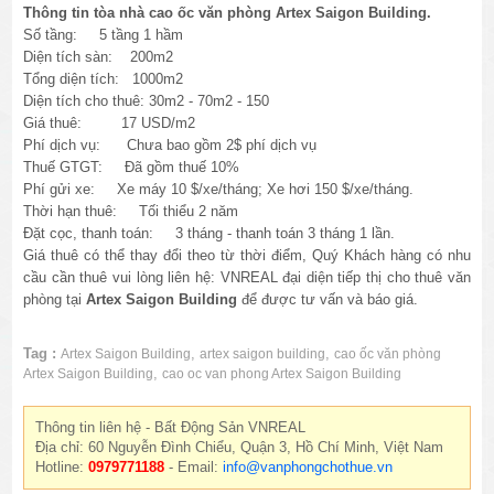
Thông tin tòa nhà cao ốc văn phòng Artex Saigon Building.
Số tầng: 5 tầng 1 hầm
Diện tích sàn: 200m2
Tổng diện tích: 1000m2
Diện tích cho thuê: 30m2 - 70m2 - 150
Giá thuê: 17 USD/m2
Phí dịch vụ: Chưa bao gồm 2$ phí dịch vụ
Thuế GTGT: Đã gồm thuế 10%
Phí gửi xe: Xe máy 10 $/xe/tháng; Xe hơi 150 $/xe/tháng.
Thời hạn thuê: Tối thiểu 2 năm
Đặt cọc, thanh toán: 3 tháng - thanh toán 3 tháng 1 lần.
Giá thuê có thể thay đổi theo từ thời điểm, Quý Khách hàng có nhu
cầu cần thuê vui lòng liên hệ: VNREAL đại diện tiếp thị cho thuê văn
phòng tại
Artex Saigon Building
để được tư vấn và báo giá.
Tag :
,
,
Artex Saigon Building
artex saigon building
cao ốc văn phòng
,
Artex Saigon Building
cao oc van phong Artex Saigon Building
Thông tin liên hệ - Bất Động Sản VNREAL
Địa chỉ: 60 Nguyễn Đình Chiểu, Quận 3, Hồ Chí Minh, Việt Nam
Hotline:
0979771188
- Email:
info@vanphongchothue.vn