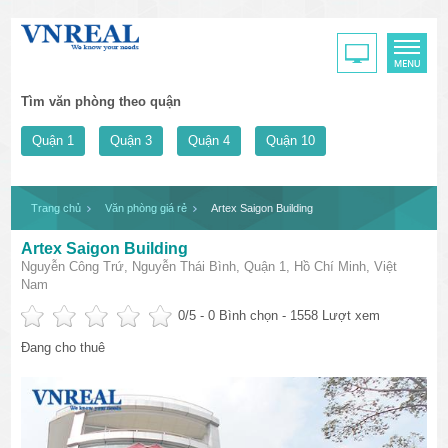
Tìm văn phòng theo quận
Quận 1
Quận 3
Quận 4
Quận 10
Trang chủ
Văn phòng giá rẻ
Artex Saigon Building
Artex Saigon Building
Nguyễn Công Trứ, Nguyễn Thái Bình, Quận 1, Hồ Chí Minh, Việt
Nam
0
/5 -
0
Bình chọn - 1558 Lượt xem
Đang cho thuê