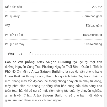
Diện tích sàn
200 m2
Phí quản lý
Chưa bao gồm
VAT
Đã bao gồm
Phí gửi xe ôtô
150 $/xe/tháng
Phí gửi xe máy
10 $/xe/tháng
THÔNG TIN CHI TIẾT
Cao ốc văn phòng
Artex Saigon Building
tọa lạc tại mặt tiền
đường
Nguyễn Công Trứ,
Phường Nguyễn Thái Bình
, Quận 1, Thành
Phố Hồ Chí Minh.
Artex Saigon Building
là cao ốc văn phòng hạng
C với thiết kế thông thoáng, theo phong cách hiện đại, trang thiết bị
mới, thang máy tốc độ cao, hệ thống phòng cháy chữa cháy tự động,
máy phát điện dự phòng tự động đảm bảo cung cấp điện năng cho
toàn tòa nhà khi có sự cố mất điện, công tác quản lý chuyên nghiệp,
an ninh yên tĩnh...
Artex Saigon Building
sẽ cho bạn một không
gian làm việc thoải mái và chuyên nghiệp.