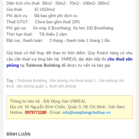
Diện tích cho thuê: 30m2 - 50m2 - 70m2 - 100m2- 280m2
Giá thuê: 15 USD/m2
Phí dịch vụ: Đã bao gồm phí dich vụ
Thuế GTGT: Chưa bao gồm thuế 10%
Phí gửi xe: Xe máy 6 $/xe/tháng; Xe hơi 100 $/xe/tháng.
Thời hạn thuê: Tối thiểu 2 năm
Đặt cọc, thanh toán: 3 tháng - thanh toán 1 tháng 1 lần.
Giá thuê có thể thay đổi theo từ thời điểm, Quý Khách hàng có nhu
cầu cần thuê vui lòng liên hệ: VNREAL đại diện tiếp thị
cho thuê văn
phòng
tại
Tuldonai Building
để được tư vấn và báo giá.
Tag :
,
,
Tuldonai Building
Văn phòng cho thuê quận 1
Văn phòng cho
,
,
thuê
văn phòng quận 1
thuê văn phòng
Thông tin liên hệ - Bất Động Sản VNREAL
Địa chỉ: 60 Nguyễn Đình Chiểu, Quận 3, Hồ Chí Minh, Việt Nam
Hotline:
0979771188
- Email:
info@vanphongchothue.vn
BÌNH LUẬN