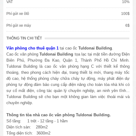
VAT
10%
Phí gửi xe ôtô
100$
Phí gửi xe máy
6$
THÔNG TIN CHI TIẾT
Văn phòng cho thuê quận 1
tại cao ốc
Tuldonai Building
.
Cao ốc văn phòng
Tuldonai Building
tọa lạc tại mặt tiền đường Điện
Biên Phủ, Phường Đa Kao, Quận 1, Thành Phố Hồ Chí Minh.
Tuldonai Building là cao ốc văn phòng hạng C với thiết kế thông
thoáng, theo phong cách hiện đại, trang thiết bị mới, thang máy tốc
độ cao, hệ thống phòng cháy chữa cháy tự động, máy phát điện dự
phòng tự động đảm bảo cung cấp điện năng cho toàn tòa nhà khi có
sự cố mất điện, công tác quản lý chuyên nghiệp, an ninh yên tĩnh...
Tuldonai Building sẽ cho bạn một không gian làm việc thoải mái và
chuyên nghiệp.
Thông tin tòa nhà cao ốc văn phòng Tuldonai Building.
Số tầng: 1 trệt - 12 tầng - 1 hầm
Diện tích sàn: 280m2
Tổng diện tích: 3600m2