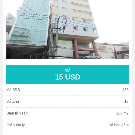
văn phòng cho thuê quận 3
văn phòng quận 1
văn phòng quận 3
cao ốc văn phòng quận 1
cao ốc văn phòng quận 3
GIÁ
15 USD
Mã BĐS
433
Số tầng
12
Diện tích sàn
280 m2
Phí quản lý
Đã bao gồm