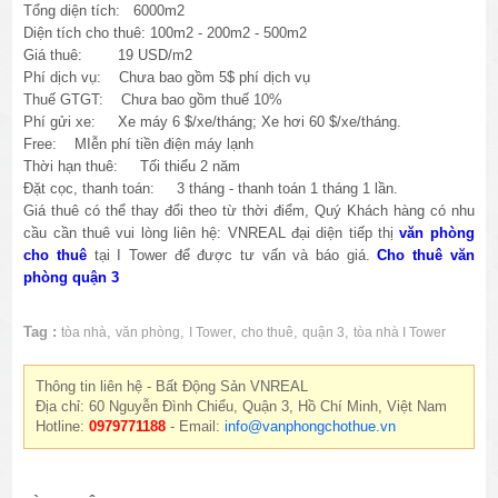
Tổng diện tích: 6000m2
Diện tích cho thuê: 100m2 - 200m2 - 500m2
Giá thuê: 19 USD/m2
Phí dịch vụ: Chưa bao gồm 5$ phí dịch vụ
Thuế GTGT: Chưa bao gồm thuế 10%
Phí gửi xe: Xe máy 6 $/xe/tháng; Xe hơi 60 $/xe/tháng.
Free: MIễn phí tiền điện máy lạnh
Thời hạn thuê: Tối thiểu 2 năm
Đặt cọc, thanh toán: 3 tháng - thanh toán 1 tháng 1 lần.
Giá thuê có thể thay đổi theo từ thời điểm, Quý Khách hàng có nhu
cầu cần thuê vui lòng liên hệ: VNREAL đại diện tiếp thị
văn phòng
cho thuê
tại I Tower để được tư vấn và báo giá.
Cho thuê văn
phòng quận 3
Tag :
,
,
,
,
,
tòa nhà
văn phòng
I Tower
cho thuê
quận 3
tòa nhà I Tower
Thông tin liên hệ - Bất Động Sản VNREAL
Địa chỉ: 60 Nguyễn Đình Chiểu, Quận 3, Hồ Chí Minh, Việt Nam
Hotline:
0979771188
- Email:
info@vanphongchothue.vn