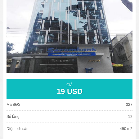
văn phòng cho thuê quận 3
văn phòng quận 1
văn phòng quận 3
cao ốc văn phòng quận 1
cao ốc văn phòng quận 3
GIÁ
19 USD
Mã BĐS
327
Số tầng
12
Diện tích sàn
490 m2