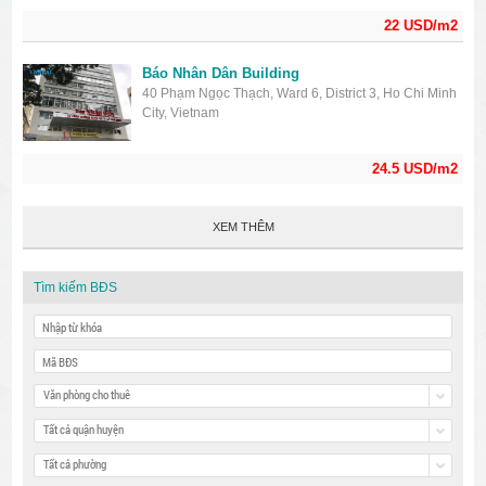
22 USD/m2
Báo Nhân Dân Building
40 Phạm Ngọc Thạch, Ward 6, District 3, Ho Chi Minh
City, Vietnam
24.5 USD/m2
XEM THÊM
Tìm kiếm BĐS
Văn phòng cho thuê
Tất cả quận huyện
Tất cả phường