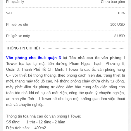
Phí quản lý
Chưa bao gồm
VAT
10%
Phí gửi xe ôtô
100 USD
Phí gửi xe máy
8 USD
THÔNG TIN CHI TIẾT
Văn phòng cho thuê quận 3
tại
Tòa nhà cao ốc văn phòng I
Tower
tọa lạc tại mặt tiền đường Phạm Ngọc Thạch, Phường 6,
Quận 3, Thành Phố Hồ Chí Minh. I Tower là cao ốc văn phòng hạng
C+ với thiết kế thông thoáng, theo phong cách hiện đại, trang thiết bị
mới, thang máy tốc độ cao, hệ thống phòng cháy chữa cháy tự động,
máy phát điện dự phòng tự động đảm bảo cung cấp điện năng cho
toàn tòa nhà khi có sự cố mất điện, công tác quản lý chuyên nghiệp,
an ninh yên tĩnh... I Tower​ sẽ cho bạn một không gian làm việc thoải
mái và chuyên nghiệp.
Thông tin tòa nhà cao ốc văn phòng I Tower.
Số tầng: 1 trệt - 12 tầng - 2 hầm
Diện tích sàn: 490m2