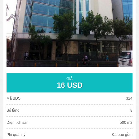
văn phòng cho thuê quận 3
văn phòng quận 1
văn phòng quận 3
cao ốc văn phòng quận 1
cao ốc văn phòng quận 3
GIÁ
16 USD
Mã BĐS
324
Số tầng
8
Diện tích sàn
500 m2
Phí quản lý
Đã bao gồm