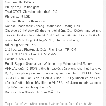
Giá thuê: 16 USD/m2
Phí dịch vụ: Đã bao gồm
Thuế GTGT: Chưa bao gồm thuế 10%
Phí gửi xe: 8 USD
Thời hạn thuê: Tối thiểu 2 năm
Đặt cọc, thanh toán: 3 tháng - thanh toán 1 tháng 1 lần.
Giá thuê có thể thay đổi theo từ thời điểm, Quý Khách hàng có nhu
cầu cần thuê vui lòng liên hệ: VNREAL đại diện tiếp thị cho thuê văn
phòng tại Anh Đăng Building để được tư vấn và báo giá.
Bất Động Sản VNREAL
142 Hoa Lan, Phường 2, Quận Phú Nhuận, TPHCM
Tel: 08 35176038 - Fax: 08 35171995
Hotline: 0979771188
Email: Support@vnreal.vn - Website: http://chothuenha123.com
VNREAL quản lý 100% thông tin cao ốc văn phòng cho thuê hạng A,
B, C, văn phòng giá rẻ... tại các quận trung tâm TPHCM. Quận
3,2,3,4,5,7,10, Tân Bình, Quận 3, Quận 3... Quý khách có nhu cầu
cần thuê văn phòng, hãy liên hệ VNREAL để được tư vấn và cung
cấp thông tin văn phòng cho thuê.
Báo Giá Thuê Nhanh - Tư Vấn Miễn Phí
Tag :
,
,
,
Tòa nhà Anh Đăng
cho thuê văn phòng quận 3
tòa nhà
văn