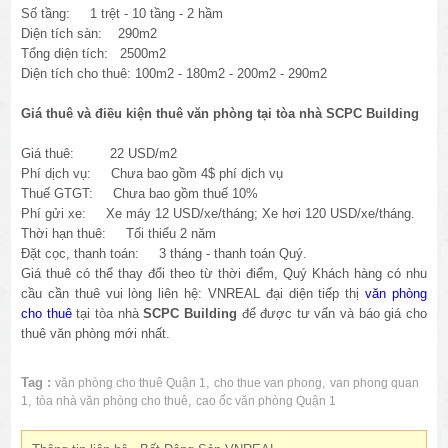
Số tầng: 1 trệt - 10 tầng - 2 hầm
Diện tích sàn: 290m2
Tổng diện tích: 2500m2
Diện tích cho thuê: 100m2 - 180m2 - 200m2 - 290m2
Giá thuê và điều kiện thuê văn phòng tại tòa nhà SCPC Building
Giá thuê: 22 USD/m2
Phí dịch vụ: Chưa bao gồm 4$ phí dịch vụ
Thuế GTGT: Chưa bao gồm thuế 10%
Phí gửi xe: Xe máy 12 USD/xe/tháng; Xe hơi 120 USD/xe/tháng.
Thời hạn thuê: Tối thiểu 2 năm
Đặt cọc, thanh toán: 3 tháng - thanh toán Quý.
Giá thuê có thể thay đổi theo từ thời điểm, Quý Khách hàng có nhu
cầu cần thuê vui lòng liên hệ: VNREAL đại diện tiếp thị
văn phòng
cho thuê
tại tòa nhà
SCPC Building
để được tư vấn và báo giá cho
thuê văn phòng mới nhất.
Tag :
,
,
văn phòng cho thuê Quận 1
cho thue van phong
van phong quan
,
,
1
tòa nhà văn phòng cho thuê
cao ốc văn phòng Quận 1