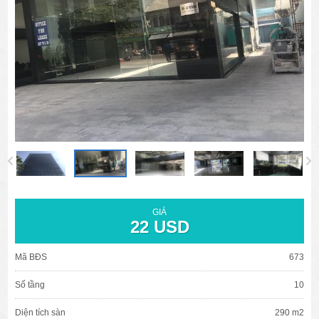
văn phòng cho thuê quận 3
văn phòng quận 1
văn phòng quận 3
cao ốc văn phòng quận 1
cao ốc văn phòng quận 3
GIÁ
22 USD
Mã BĐS
673
Số tầng
10
Diện tích sàn
290 m2