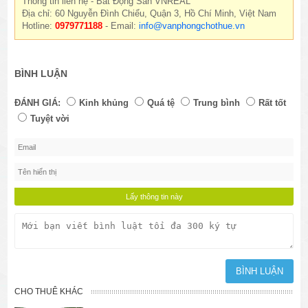
Thông tin liên hệ - Bất Động Sản VNREAL
Địa chỉ: 60 Nguyễn Đình Chiểu, Quận 3, Hồ Chí Minh, Việt Nam
Hotline:
0979771188
- Email:
info@vanphongchothue.vn
BÌNH LUẬN
ĐÁNH GIÁ:
Kinh khủng
Quá tệ
Trung bình
Rất tốt
Tuyệt vời
CHO THUÊ KHÁC