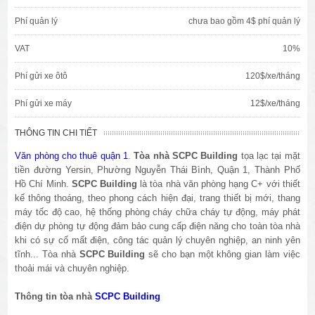
Phí quản lý
chưa bao gồm 4$ phí quản lý
VAT
10%
Phí gửi xe ôtô
120$/xe/tháng
Phí gửi xe máy
12$/xe/tháng
THÔNG TIN CHI TIẾT
Văn phòng cho thuê quận 1
.
Tòa nhà SCPC Building
tọa lạc tại mặt
tiền đường Yersin, Phường Nguyễn Thái Bình, Quận 1, Thành Phố
Hồ Chí Minh.
SCPC Building
là tòa nhà văn phòng hạng C+ với thiết
kế thông thoáng, theo phong cách hiện đại, trang thiết bị mới, thang
máy tốc độ cao, hệ thống phòng cháy chữa cháy tự động, máy phát
điện dự phòng tự động đảm bảo cung cấp điện năng cho toàn tòa nhà
khi có sự cố mất điện, công tác quản lý chuyên nghiệp, an ninh yên
tĩnh... Tòa nhà
SCPC Building
sẽ cho bạn một không gian làm việc
thoải mái và chuyên nghiệp.
Thông tin tòa nhà
SCPC Building