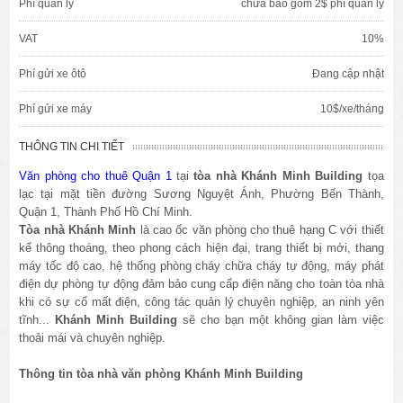
Phí quản lý
chưa bao gồm 2$ phí quản lý
VAT
10%
Phí gửi xe ôtô
Đang cập nhật
Phí gửi xe máy
10$/xe/tháng
THÔNG TIN CHI TIẾT
Văn phòng cho thuê Quận 1
tại
tòa nhà Khánh Minh Building
tọa
lạc tại mặt tiền đường Sương Nguyệt Ánh, Phường Bến Thành,
Quận 1, Thành Phố Hồ Chí Minh.
Tòa nhà Khánh Minh
là cao ốc văn phòng cho thuê hạng C với thiết
kế thông thoáng, theo phong cách hiện đại, trang thiết bị mới, thang
máy tốc độ cao, hệ thống phòng cháy chữa cháy tự động, máy phát
điện dự phòng tự động đảm bảo cung cấp điện năng cho toàn tòa nhà
khi có sự cố mất điện, công tác quản lý chuyên nghiệp, an ninh yên
tĩnh...
Khánh Minh Building
sẽ cho bạn một không gian làm việc
thoải mái và chuyên nghiệp.
Thông tin tòa nhà văn phòng Khánh Minh Building