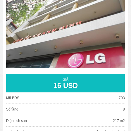
văn phòng cho thuê quận 3
văn phòng quận 1
văn phòng quận 3
cao ốc văn phòng quận 1
cao ốc văn phòng quận 3
GIÁ
16 USD
Mã BĐS
703
Số tầng
8
Diện tích sàn
217 m2