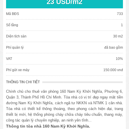
23 USD/m2
Mã BĐS
733
Số tầng
1
Diện tích sàn
30 m2
Phí quản lý
đã bao gồm
VAT
10%
Phí gửi xe máy
150.000 vnđ
THÔNG TIN CHI TIẾT
Chính chủ cho thuê văn phòng 160 Nam Kỳ Khởi Nghĩa, Phường 6,
Quận 3, Thành Phố Hồ Chí Minh. Tòa nhà có vị trí đẹp ngay măt tiền
đường Nam Kỳ Khởi Nghĩa, cách ngã tư NKKN và NTMK 1 căn nhà.
Tòa nhà có thiết kế thông thoáng, theo phong cách hiện đại, trang
thiết bị mới, hệ thống phòng cháy chữa cháy tiêu chuẩn, thang máy,
công tác quản lý chuyên nghiệp, an ninh yên tĩnh...
Thông tin tòa nhà 160 Nam Kỳ Khởi Nghĩa.