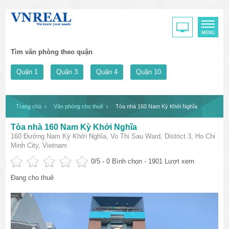
Tìm văn phòng theo quận
Quận 1
Quận 3
Quận 4
Quận 10
Trang chủ
Văn phòng cho thuê
Tòa nhà 160 Nam Kỳ Khởi Nghĩa
Tòa nhà 160 Nam Kỳ Khởi Nghĩa
160 Đường Nam Kỳ Khởi Nghĩa, Vo Thi Sau Ward, District 3, Ho Chi
Minh City, Vietnam
0
/5 -
0
Bình chọn - 1901 Lượt xem
Đang cho thuê