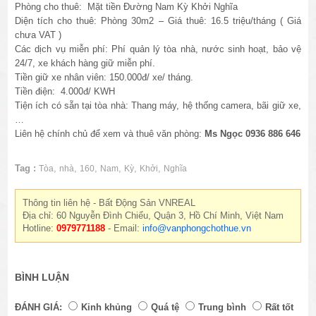
Phòng cho thuê: Mặt tiền Đường Nam Kỳ Khởi Nghĩa
Diện tích cho thuê: Phòng 30m2 – Giá thuê: 16.5 triệu/tháng ( Giá
chưa VAT )
Các dịch vụ miễn phí: Phí quản lý tòa nhà, nước sinh hoạt, bảo vệ
24/7, xe khách hàng giữ miễn phí.
Tiền giữ xe nhân viên: 150.000đ/ xe/ tháng.
Tiền điện: 4.000đ/ KWH
Tiện ích có sẵn tại tòa nhà: Thang máy, hệ thống camera, bãi giữ xe,
…
Liên hệ chính chủ để xem và thuê văn phòng:
Ms Ngọc 0936 886 646
Tag :
,
,
,
,
,
,
Tòa
nhà
160
Nam
Kỳ
Khởi
Nghĩa
Thông tin liên hệ - Bất Động Sản VNREAL
Địa chỉ: 60 Nguyễn Đình Chiểu, Quận 3, Hồ Chí Minh, Việt Nam
Hotline:
0979771188
- Email:
info@vanphongchothue.vn
BÌNH LUẬN
ĐÁNH GIÁ:
Kinh khủng
Quá tệ
Trung bình
Rất tốt