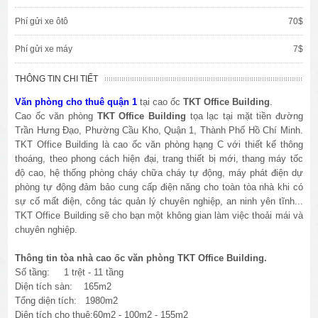
Phí gửi xe ôtô
70$
Phí gửi xe máy
7$
THÔNG TIN CHI TIẾT
Văn phòng cho thuê quận 1
tại cao ốc
TKT Office Building
.
Cao ốc văn phòng
TKT Office Building
tọa lạc tại mặt tiền đường
Trần Hưng Đạo, Phường Cầu Kho, Quận 1, Thành Phố Hồ Chí Minh.
TKT Office Building là cao ốc văn phòng hạng C với thiết kế thông
thoáng, theo phong cách hiện đại, trang thiết bị mới, thang máy tốc
độ cao, hệ thống phòng cháy chữa cháy tự động, máy phát điện dự
phòng tự động đảm bảo cung cấp điện năng cho toàn tòa nhà khi có
sự cố mất điện, công tác quản lý chuyên nghiệp, an ninh yên tĩnh...
TKT Office Building sẽ cho bạn một không gian làm việc thoải mái và
chuyên nghiệp.
Thông tin tòa nhà cao ốc văn phòng TKT Office Building.
Số tầng: 1 trệt - 11 tầng
Diện tích sàn: 165m2
Tổng diện tích: 1980m2
Diện tích cho thuê:60m2 - 100m2 - 155m2