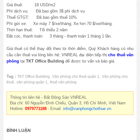
Giá thuê: 18 USD/m2
Phí dịch vụ: Đã bao gồm 3$ phí dịch vụ
Thuế GTGT: Đã bao gồm thuế 10%
Phí gửi xe: Xe máy 7 $/xe/tháng; Xe hơi 70 $/xe/tháng.
Thời hạn thuê: Tối thiểu 2 năm
Đặt cọc, thanh toán: 3 tháng - thanh toán 1 tháng 1 lần.
Giá thuê có thể thay đổi theo từ thời điểm, Quý Khách hàng có nhu
cầu cần thuê vui lòng liên hệ: VNREAL đại diện tiếp thị
cho thuê văn
phòng
tại
TKT Office Building
để được tư vấn và báo giá.
Tag :
,
,
TKT Office Building
Văn phòng cho thuê quận 1
Văn phòng cho
,
,
thuê
văn phòng quận 1
thuê văn phòng
Thông tin liên hệ - Bất Động Sản VNREAL
Địa chỉ: 60 Nguyễn Đình Chiểu, Quận 3, Hồ Chí Minh, Việt Nam
Hotline:
0979771188
- Email:
info@vanphongchothue.vn
BÌNH LUẬN