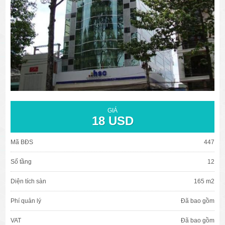
văn phòng cho thuê quận 3
văn phòng quận 1
văn phòng quận 3
cao ốc văn phòng quận 1
GIÁ
cao ốc văn phòng quận 3
18 USD
Mã BĐS
447
Số tầng
12
Diện tích sàn
165 m2
Phí quản lý
Đã bao gồm
VAT
Đã bao gồm