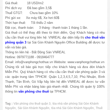
Giá thuê: 18 USD/m2
Phí dịch vụ: Đã bao gồm 3,5$
Thuế GTGT: Chưa bao gồm 10%
Phí gửi xe: Xe máy:6$, Xe hơi:60$
Thời hạn thuê: Tối thiểu 2 năm
Đặt cọc, thanh toán: 3 tháng - thanh toán 1 tháng 1 lần.
Giá thuê có thể thay đổi theo từ thời điểm, Quý Khách hàng có nhu
cầu cần thuê vui lòng liên hệ: VNREAL đại diện tiếp thị
cho thuê văn
phòng quận 3
tại Sài Gòn Khánh Nguyên Office Building để được tư
vấn và báo giá.
Thông tin liên hệ - Bất Động Sản VNREAL
Hotline: 0979771188 - 0918464777
Email: info@vanphongchothue.vn Website: www.vanphongchothue.vn
Chúng tôi sẽ báo giá trực tiếp cho khách hàng và đưa đón khách
Miễn Phí. Quý khách hàng có nhu cầu cần thuê văn phòng quận 3 và
các quận trung tâm TPHCM: Quận 1,2,3,4,5,7,10, Phú Nhuận, Bình
Thạnh, Tân Bình, Gò Vấp hãy liên hệ đến VNREAL để được tư vấn
Miễn Phí và nhận bảng báo giá nhanh nhất. Chúng tôi quản lý 100%
thông tin
văn phòng cho thuê
tại TPHCM.
Tag :
,
Văn phòng cho thuê quận 3
tòa nhà văn phòng Sài Gòn Khánh
,
,
,
Nguyên
Sài Gòn Khánh Nguyên
tòa nhà Sài Gòn Khánh Nguyên
Thuê