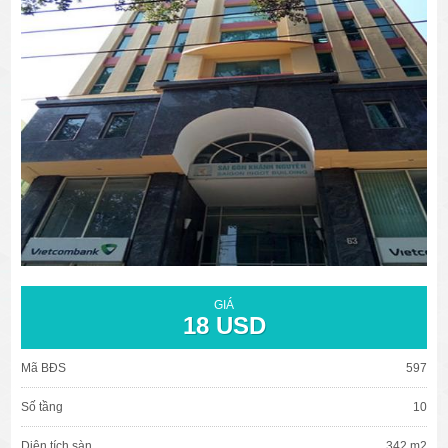
văn phòng cho thuê quận 3
văn phòng quận 1
văn phòng quận 3
cao ốc văn phòng quận 1
cao ốc văn phòng quận 3
GIÁ
18 USD
Mã BĐS
597
Số tầng
10
Diện tích sàn
342 m2