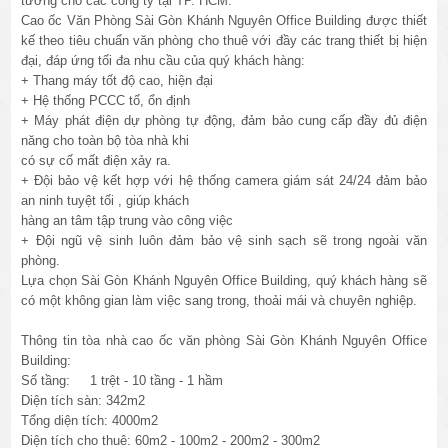
tưởng cho các công ty tại TP. HCM.
Cao ốc Văn Phòng Sài Gòn Khánh Nguyên Office Building được thiết
kế theo tiêu chuẩn văn phòng cho thuê với đầy các trang thiết bị hiện
đại, đáp ứng tối đa nhu cầu của quý khách hàng:
+ Thang máy tốt độ cao, hiện đại
+ Hệ thống PCCC tố, ổn định
+ Máy phát điện dự phòng tự động, đảm bảo cung cấp đầy đủ điện
năng cho toàn bộ tòa nhà khi
có sự cố mất điện xảy ra.
+ Đội bảo vệ kết hợp với hệ thống camera giám sát 24/24 đảm bảo
an ninh tuyệt tối , giúp khách
hàng an tâm tập trung vào công việc
+ Đội ngũ vệ sinh luôn đảm bảo vệ sinh sạch sẽ trong ngoài văn
phòng.
Lựa chọn Sài Gòn Khánh Nguyên Office Building, quý khách hàng sẽ
có một không gian làm việc sang trong, thoải mái và chuyên nghiệp.
Thông tin tòa nhà cao ốc văn phòng Sài Gòn Khánh Nguyên Office
Building:
Số tầng: 1 trệt - 10 tầng - 1 hầm
Diện tích sàn: 342m2
Tổng diện tích: 4000m2
Diện tích cho thuê: 60m2 - 100m2 - 200m2 - 300m2