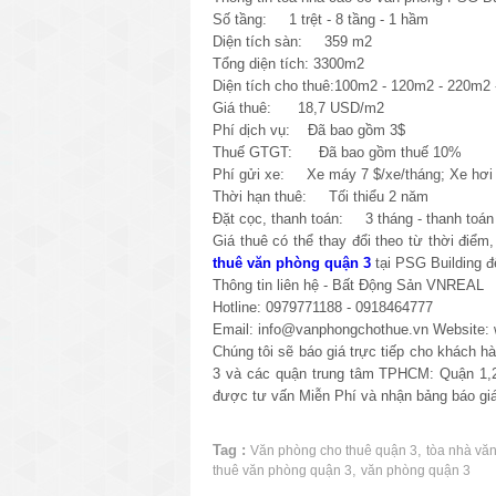
Số tầng: 1 trệt - 8 tầng - 1 hầm
Diện tích sàn: 359 m2
Tổng diện tích: 3300m2
Diện tích cho thuê:100m2 - 120m2 - 220m2
Giá thuê: 18,7 USD/m2
Phí dịch vụ: Đã bao gồm 3$
Thuế GTGT: Đã bao gồm thuế 10%
Phí gửi xe: Xe máy 7 $/xe/tháng; Xe hơi 
Thời hạn thuê: Tối thiểu 2 năm
Đặt cọc, thanh toán: 3 tháng - thanh toán 
Giá thuê có thể thay đổi theo từ thời điểm
thuê văn phòng quận 3
tại PSG Building đ
Thông tin liên hệ - Bất Động Sản VNREAL
Hotline: 0979771188 - 0918464777
Email: info@vanphongchothue.vn Website:
Chúng tôi sẽ báo giá trực tiếp cho khách 
3 và các quận trung tâm TPHCM: Quận 1,2
được tư vấn Miễn Phí và nhận bảng báo giá
Tag :
,
Văn phòng cho thuê quận 3
tòa nhà vă
,
thuê văn phòng quận 3
văn phòng quận 3