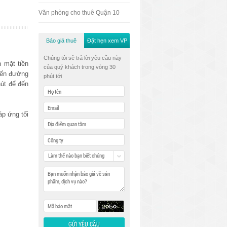
Văn phòng cho thuê Quận 10
Báo giá thuê
Đặt hẹn xem VP
Chúng tôi sẽ trả lời yêu cầu này
 mặt tiền
của quý khách trong vòng 30
uyến đường
phút tới
út để đến
áp ứng tối
Làm thế nào bạn biết chúng
tôi