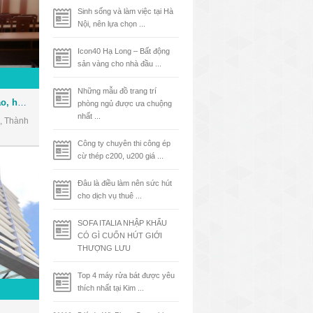
Sinh sống và làm việc tại Hà
Nội, nên lựa chọn ...
Icon40 Hạ Long – Bất động
sản vàng cho nhà đầu ...
Những mẫu đồ trang trí
Cho thuê Hội trường đào tạo, hội thảo, hội họp ngay trung tâm Quận 3
phòng ngủ được ưa chuộng
nhất ...
, Thành
Công ty chuyên thi công ép
cừ thép c200, u200 giá ...
Đâu là điều làm nên sức hút
cho dịch vụ thuê ...
SOFA ITALIA NHẬP KHẨU
CÓ GÌ CUỐN HÚT GIỚI
THƯỢNG LƯU
Top 4 máy rửa bát được yêu
thích nhất tại Kim ...