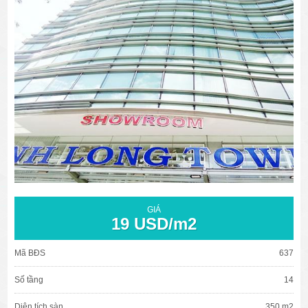
văn phòng cho thuê quận 3
văn phòng quận 1
văn phòng quận 3
cao ốc văn phòng quận 1
cao ốc văn phòng quận 3
GIÁ
19 USD/m2
Mã BĐS
637
Số tầng
14
Diện tích sàn
350 m2