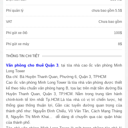
Phí quản lý
chưa bao gồm 5.5$
VAT
Chưa bao gồm
Phí gửi xe ôtô
100$
Phí gửi xe máy
8$
THÔNG TIN CHI TIẾT
Văn phòng cho thuê Quận 3
, tại tòa nhà cao ốc văn phòng Minh
Long Tower
Địa chỉ: Bà Huyện Thanh Quan, Phường 6, Quận 3, TPHCM
Cao ốc văn phòng Minh Long Tower là tòa nhà văn phòng được thiết
kế theo tiêu chuẩn văn phòng hạng B, tọa lạc trên mặt tiền đường Bà
Huyện Thanh Quan, Quận 3, TP.HCM. Nằm trong trung tâm hành
chính-kinh tế lớn nhất Tp.HCM.Là tòa nhà có vị trí chiến lược, hệ
thống giao thông thuận lợi, Gần các tuyến đường quan trọng của
thành phố như: Nguyễn Đình Chiểu, Võ Văn Tần, Cách Mạng Tháng
8, Nguyễn Thị Minh Khai... dễ dàng di chuyển qua các quận khác
của thành phố.