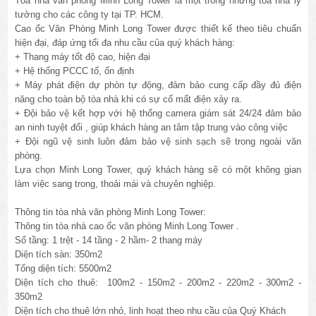
Tòa nhà văn phòng Minh Long Tower là một trong những tòa nhà lý
tưởng cho các công ty tại TP. HCM.
Cao ốc Văn Phòng Minh Long Tower được thiết kế theo tiêu chuẩn
hiện đại, đáp ứng tối đa nhu cầu của quý khách hàng:
+ Thang máy tốt độ cao, hiện đại
+ Hệ thống PCCC tố, ổn định
+ Máy phát điện dự phòn tự động, đảm bảo cung cấp đầy đủ điện
năng cho toàn bộ tòa nhà khi có sự cố mất điện xảy ra.
+ Đội bảo vệ kết hợp với hệ thống camera giám sát 24/24 đảm bảo
an ninh tuyệt đối , giúp khách hàng an tâm tập trung vào công việc
+ Đội ngũ vệ sinh luôn đảm bảo vệ sinh sạch sẽ trong ngoài văn
phòng.
Lựa chọn Minh Long Tower, quý khách hàng sẽ có một không gian
làm việc sang trong, thoải mái và chuyên nghiệp.
Thông tin tòa nhà văn phòng Minh Long Tower:
Thông tin tòa nhà cao ốc văn phòng Minh Long Tower .
Số tầng: 1 trệt - 14 tầng - 2 hầm- 2 thang máy
Diện tích sàn: 350m2
Tổng diện tích: 5500m2
Diện tích cho thuê:
100m2 - 150m2 - 200m2 - 220m2 - 300m2 -
350m2
Diện tích cho thuê lớn nhỏ, linh hoạt theo nhu cầu của Quý Khách