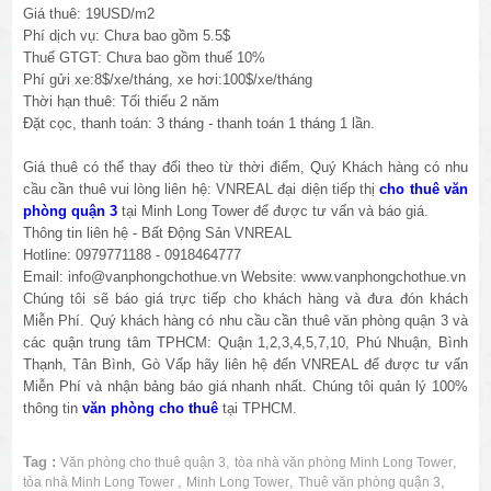
Giá thuê: 19USD/m2
Phí dịch vụ: Chưa bao gồm 5.5$
Thuế GTGT: Chưa bao gồm thuế 10%
Phí gửi xe:8$/xe/tháng, xe hơi:100$/xe/tháng
Thời hạn thuê: Tối thiểu 2 năm
Đặt cọc, thanh toán: 3 tháng - thanh toán 1 tháng 1 lần.
Giá thuê có thể thay đổi theo từ thời điểm, Quý Khách hàng có nhu
cầu cần thuê vui lòng liên hệ: VNREAL đại diện tiếp thị
cho thuê văn
phòng quận 3
tại Minh Long Tower để được tư vấn và báo giá.
Thông tin liên hệ - Bất Động Sản VNREAL
Hotline: 0979771188 - 0918464777
Email: info@vanphongchothue.vn Website: www.vanphongchothue.vn
Chúng tôi sẽ báo giá trực tiếp cho khách hàng và đưa đón khách
Miễn Phí. Quý khách hàng có nhu cầu cần thuê văn phòng quận 3 và
các quận trung tâm TPHCM: Quận 1,2,3,4,5,7,10, Phú Nhuận, Bình
Thạnh, Tân Bình, Gò Vấp hãy liên hệ đến VNREAL để được tư vấn
Miễn Phí và nhận bảng báo giá nhanh nhất. Chúng tôi quản lý 100%
thông tin
văn phòng cho thuê
tại TPHCM.
Tag :
,
,
Văn phòng cho thuê quận 3
tòa nhà văn phòng Minh Long Tower
,
,
,
tòa nhà Minh Long Tower
Minh Long Tower
Thuê văn phòng quận 3