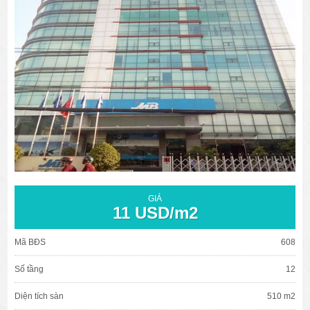
văn phòng cho thuê quận 3
văn phòng quận 1
văn phòng quận 3
cao ốc văn phòng quận 1
cao ốc văn phòng quận 3
GIÁ
11 USD/m2
Mã BĐS
608
Số tầng
12
Diện tích sàn
510 m2