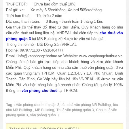
Thuế GTGT: Chưa bao gồm thuế 10%
Phí gửi xe: Xe máy 6 $/xe/tháng; Xe hơi 50$/xe/tháng.
Thời hạn thuê: Tối thiểu 2 năm
Đặt cọc, thanh toán: 3 tháng - thanh toán 1 tháng 1 lần.
Giá thuê có thể thay đổi theo từ thời điểm, Quý Khách hàng có nhu
cầu cần thuê vui lòng liên hệ: VNREAL đại diện tiếp thị
cho thuê văn
phòng quận 3
tại MB Building để được tư vấn và báo giá.
Thông tin liên hệ - Bất Động Sản VNREAL
Hotline: 0979771188 - 0918464777
Email: info@vanphongchothue.vn Website: www.vanphongchothue.vn
Chúng tôi sẽ báo giá trực tiếp cho khách hàng và đưa đón khách
Miễn Phí. Quý khách hàng có nhu cầu cần thuê văn phòng quận 3 và
các quận trung tâm TPHCM: Quận 1,2,3,4,5,7,10, Phú Nhuận, Bình
Thạnh, Tân Bình, Gò Vấp hãy liên hệ đến VNREAL để được tư vấn
Miễn Phí và nhận bảng báo giá nhanh nhất. Chúng tôi quản lý 100%
thông tin
văn phòng cho thuê
tại TPHCM.
Tag :
,
,
Văn phòng cho thuê quận 3
tòa nhà văn phòng MB Building
tòa
,
,
,
nhà MB Building
MB Building
Thuê văn phòng quận 3
Cho thuê văn
,
phòng quận 3
văn phòng quận 3