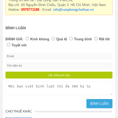
Thông tin liên hệ - Bất Động Sản VNREAL
Địa chỉ: 60 Nguyễn Đình Chiểu, Quận 3, Hồ Chí Minh, Việt Nam
Hotline:
0979771188
- Email:
info@vanphongchothue.vn
BÌNH LUẬN
ĐÁNH GIÁ:
Kinh khủng
Quá tệ
Trung bình
Rất tốt
Tuyệt vời
CHO THUÊ KHÁC