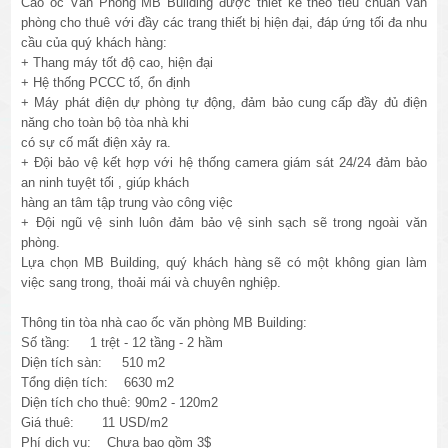
Cao ốc Văn Phòng MB Building được thiết kế theo tiêu chuẩn văn
phòng cho thuê với đầy các trang thiết bị hiện đại, đáp ứng tối đa nhu
cầu của quý khách hàng:
+ Thang máy tốt độ cao, hiện đại
+ Hệ thống PCCC tố, ổn định
+ Máy phát điện dự phòng tự động, đảm bảo cung cấp đầy đủ điện
năng cho toàn bộ tòa nhà khi
có sự cố mất điện xảy ra.
+ Đội bảo vệ kết hợp với hệ thống camera giám sát 24/24 đảm bảo
an ninh tuyệt tối , giúp khách
hàng an tâm tập trung vào công việc
+ Đội ngũ vệ sinh luôn đảm bảo vệ sinh sạch sẽ trong ngoài văn
phòng.
Lựa chọn MB Building, quý khách hàng sẽ có một không gian làm
việc sang trong, thoải mái và chuyên nghiệp.
Thông tin tòa nhà cao ốc văn phòng MB Building:
Số tầng: 1 trệt - 12 tầng - 2 hầm
Diện tích sàn: 510 m2
Tổng diện tích: 6630 m2
Diện tích cho thuê: 90m2 - 120m2
Giá thuê: 11 USD/m2
Phí dịch vụ:
Chưa
bao gồm 3$