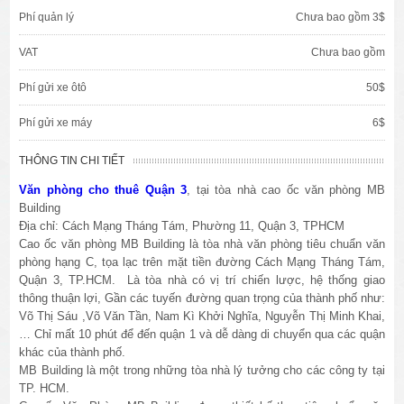
Phí quản lý
Chưa bao gồm 3$
VAT
Chưa bao gồm
Phí gửi xe ôtô
50$
Phí gửi xe máy
6$
THÔNG TIN CHI TIẾT
Văn phòng cho thuê Quận 3
, tại tòa nhà cao ốc văn phòng MB
Building
Địa chỉ: Cách Mạng Tháng Tám, Phường 11, Quận 3, TPHCM
Cao ốc văn phòng MB Building là tòa nhà văn phòng tiêu chuẩn văn
phòng hạng C, tọa lạc trên mặt tiền đường Cách Mạng Tháng Tám,
Quận 3, TP.HCM. Là tòa nhà có vị trí chiến lược, hệ thống giao
thông thuận lợi, Gần các tuyến đường quan trọng của thành phố như:
Võ Thị Sáu ,Võ Văn Tần, Nam Kì Khởi Nghĩa, Nguyễn Thị Minh Khai,
… Chỉ mất 10 phút để đến quận 1 và dễ dàng di chuyển qua các quận
khác của thành phố.
MB Building là một trong những tòa nhà lý tưởng cho các công ty tại
TP. HCM.