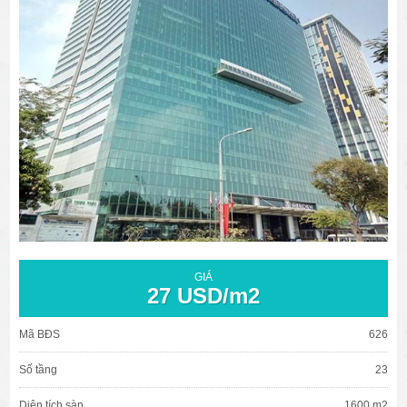
văn phòng cho thuê quận 3
văn phòng quận 1
văn phòng quận 3
cao ốc văn phòng quận 1
cao ốc văn phòng quận 3
GIÁ
27 USD/m2
Mã BĐS
626
Số tầng
23
Diện tích sàn
1600 m2