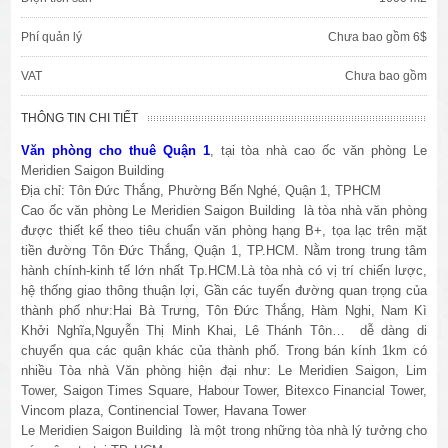
Phí quản lý
Chưa bao gồm 6$
VAT
Chưa bao gồm
THÔNG TIN CHI TIẾT
Văn phòng cho thuê Quận 1
, tại tòa nhà cao ốc văn phòng Le
Meridien Saigon Building
Địa chỉ: Tôn Đức Thắng, Phường Bến Nghé, Quận 1, TPHCM
Cao ốc văn phòng Le Meridien Saigon Building là tòa nhà văn phòng
được thiết kế theo tiêu chuẩn văn phòng hạng B+, tọa lạc trên mặt
tiền đường Tôn Đức Thắng, Quận 1, TP.HCM. Nằm trong trung tâm
hành chính-kinh tế lớn nhất Tp.HCM.Là tòa nhà có vị trí chiến lược,
hệ thống giao thông thuận lợi, Gần các tuyến đường quan trọng của
thành phố như:Hai Bà Trưng, Tôn Đức Thắng, Hàm Nghi, Nam Kì
Khởi Nghĩa,Nguyễn Thị Minh Khai, Lê Thánh Tôn… dễ dàng di
chuyển qua các quận khác của thành phố. Trong bán kính 1km có
nhiều Tòa nhà Văn phòng hiện đại như: Le Meridien Saigon, Lim
Tower, Saigon Times Square, Habour Tower, Bitexco Financial Tower,
Vincom plaza, Continencial Tower, Havana Tower
Le Meridien Saigon Building là một trong những tòa nhà lý tưởng cho