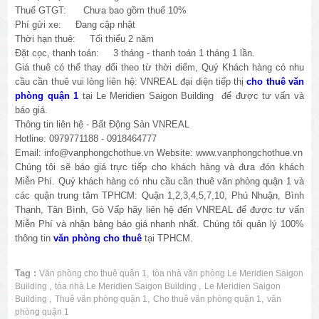
Thuế GTGT: Chưa bao gồm thuế 10%
Phí gửi xe: Đang cập nhật
Thời hạn thuê: Tối thiểu 2 năm
Đặt cọc, thanh toán: 3 tháng - thanh toán 1 tháng 1 lần.
Giá thuê có thể thay đổi theo từ thời điểm, Quý Khách hàng có nhu
cầu cần thuê vui lòng liên hệ: VNREAL đại diện tiếp thị
cho thuê văn
phòng quận 1
tại Le Meridien Saigon Building để được tư vấn và
báo giá.
Thông tin liên hệ - Bất Động Sản VNREAL
Hotline: 0979771188 - 0918464777
Email: info@vanphongchothue.vn Website: www.vanphongchothue.vn
Chúng tôi sẽ báo giá trực tiếp cho khách hàng và đưa đón khách
Miễn Phí. Quý khách hàng có nhu cầu cần thuê văn phòng quận 1 và
các quận trung tâm TPHCM: Quận 1,2,3,4,5,7,10, Phú Nhuận, Bình
Thạnh, Tân Bình, Gò Vấp hãy liên hệ đến VNREAL để được tư vấn
Miễn Phí và nhận bảng báo giá nhanh nhất. Chúng tôi quản lý 100%
thông tin
văn phòng cho thuê
tại TPHCM.
Tag :
,
Văn phòng cho thuê quận 1
tòa nhà văn phòng Le Meridien Saigon
,
,
Building
tòa nhà Le Meridien Saigon Building
Le Meridien Saigon
,
,
,
Building
Thuê văn phòng quận 1
Cho thuê văn phòng quận 1
văn
phòng quận 1