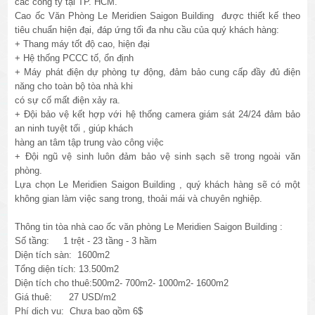
các công ty tại TP. HCM.
Cao ốc Văn Phòng Le Meridien Saigon Building được thiết kế theo
tiêu chuẩn hiện đại, đáp ứng tối đa nhu cầu của quý khách hàng:
+ Thang máy tốt độ cao, hiện đại
+ Hệ thống PCCC tố, ổn định
+ Máy phát điện dự phòng tự động, đảm bảo cung cấp đầy đủ điện
năng cho toàn bộ tòa nhà khi
có sự cố mất điện xảy ra.
+ Đội bảo vệ kết hợp với hệ thống camera giám sát 24/24 đảm bảo
an ninh tuyệt tối , giúp khách
hàng an tâm tập trung vào công việc
+ Đội ngũ vệ sinh luôn đảm bảo vệ sinh sạch sẽ trong ngoài văn
phòng.
Lựa chọn Le Meridien Saigon Building , quý khách hàng sẽ có một
không gian làm việc sang trong, thoải mái và chuyên nghiệp.
Thông tin tòa nhà cao ốc văn phòng Le Meridien Saigon Building :
Số tầng: 1 trệt - 23 tầng - 3 hầm
Diện tích sàn: 1600m2
Tổng diện tích: 13.500m2
Diện tích cho thuê:500m2- 700m2- 1000m2- 1600m2
Giá thuê: 27 USD/m2
Phí dịch vụ: Chưa bao gồm 6$