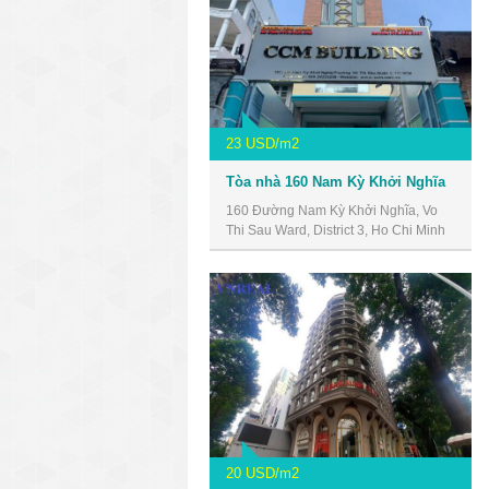
23 USD/m2
Tòa nhà 160 Nam Kỳ Khởi Nghĩa
160 Đường Nam Kỳ Khởi Nghĩa, Vo
Thi Sau Ward, District 3, Ho Chi Minh
City, Vietnam
20 USD/m2