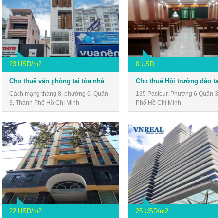
23 USD/m2
0 USD
Cho thuê văn phòng tại tòa nhà số 30 Cách Mạng Tháng 8, Quận 3
Cách mạng tháng 8, phường 6, Quận
135 Pasteur, Phường 6 Quận 3
3, Thành Phố Hồ Chí Minh
Phố Hồ Chí Minh
22 USD/m2
25 USD/m2