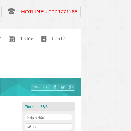
HOTLINE - 0979771188
à
Tin tức
Liên hệ
Share link
Tìm kiếm BĐS