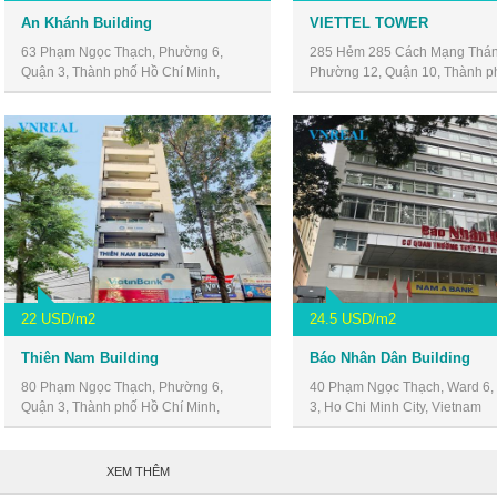
An Khánh Building
VIETTEL TOWER
63 Phạm Ngọc Thạch, Phường 6,
285 Hẻm 285 Cách Mạng Thán
Quận 3, Thành phố Hồ Chí Minh,
Phường 12, Quận 10, Thành p
Vietnam
Chí Minh, Vietnam
22 USD/m2
24.5 USD/m2
Thiên Nam Building
Báo Nhân Dân Building
80 Phạm Ngọc Thạch, Phường 6,
40 Phạm Ngọc Thạch, Ward 6, D
Quận 3, Thành phố Hồ Chí Minh,
3, Ho Chi Minh City, Vietnam
Vietnam
XEM THÊM