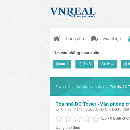
Trang chủ
Giới thiệu
Tìm văn phòng theo quận
Quận 1
Quận 3
Quận 4
Quậ
Trang chủ
Văn phòng cho thuê
Tòa nhà DC T
Tòa nhà DC Tower - Văn phòng c
Lý Chính Thắng, Quận 3, Hồ Chí Minh, Việ
0
/5 -
0
Bình chọn
Đang cho thuê