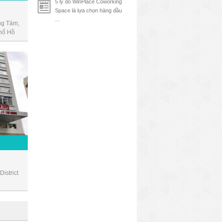
5 lý do WinPlace Coworking
Space là lựa chọn hàng đầu
...
g Tám,
hố Hồ
istrict