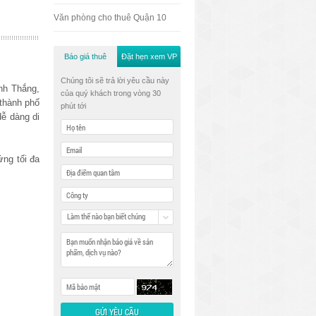
Văn phòng cho thuê Quận 10
Báo giá thuê
Đặt hẹn xem VP
Chúng tôi sẽ trả lời yêu cầu này
nh Thắng,
của quý khách trong vòng 30
 thành phố
phút tới
ễ dàng di
ứng tối đa
Làm thế nào bạn biết chúng
tôi