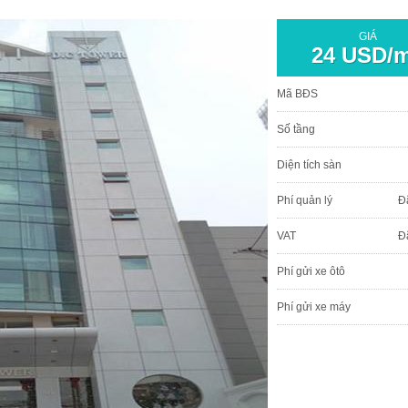
GIÁ
24 USD/
Mã BĐS
Số tầng
Diện tích sàn
Phí quản lý
Đ
VAT
Đ
Phí gửi xe ôtô
Phí gửi xe máy