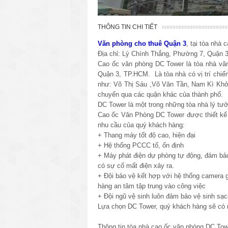
THÔNG TIN CHI TIẾT
Văn phòng cho thuê Quận 3
, tại tòa nhà
Địa chỉ: Lý Chính Thắng, Phường 7, Quận
Cao ốc văn phòng DC Tower là tòa nhà văn
Quận 3, TP.HCM. Là tòa nhà có vị trí chiế
như: Võ Thị Sáu ,Võ Văn Tần, Nam Kì Khởi
chuyển qua các quận khác của thành phố.
DC Tower là một trong những tòa nhà lý tư
Cao ốc Văn Phòng DC Tower được thiết kế th
nhu cầu của quý khách hàng:
+ Thang máy tốt độ cao, hiện đại
+ Hệ thống PCCC tố, ổn định
+ Máy phát điện dự phòng tự động, đảm bảo
có sự cố mất điện xảy ra.
+ Đội bảo vệ kết hợp với hệ thống camera g
hàng an tâm tập trung vào công việc
+ Đội ngũ vệ sinh luôn đảm bảo vệ sinh sạc
Lựa chọn DC Tower, quý khách hàng sẽ có m
Thông tin tòa nhà cao ốc văn phòng DC Tow