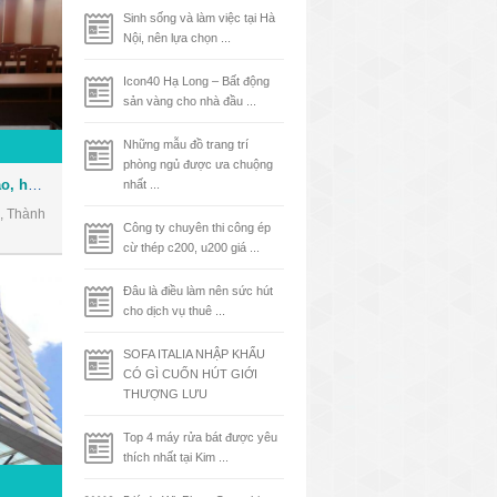
Sinh sống và làm việc tại Hà
Nội, nên lựa chọn ...
Icon40 Hạ Long – Bất động
sản vàng cho nhà đầu ...
Những mẫu đồ trang trí
phòng ngủ được ưa chuộng
Cho thuê Hội trường đào tạo, hội thảo, hội họp ngay trung tâm Quận 3
nhất ...
, Thành
Công ty chuyên thi công ép
cừ thép c200, u200 giá ...
Đâu là điều làm nên sức hút
cho dịch vụ thuê ...
SOFA ITALIA NHẬP KHẨU
CÓ GÌ CUỐN HÚT GIỚI
THƯỢNG LƯU
Top 4 máy rửa bát được yêu
thích nhất tại Kim ...