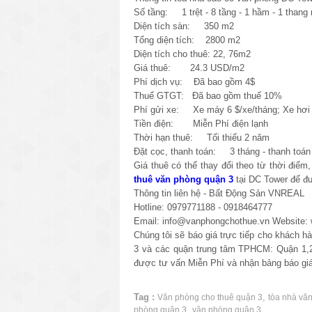
Số tầng: 1 trệt - 8 tầng - 1 hầm - 1 thang
Diện tích sàn: 350 m2
Tổng diện tích: 2800 m2
Diện tích cho thuê: 22, 76m2
Giá thuê: 24.3 USD/m2
Phí dịch vụ: Đã bao gồm 4$
Thuế GTGT: Đã bao gồm thuế 10%
Phí gửi xe: Xe máy 6 $/xe/tháng; Xe hơi 
Tiền điện: Miễn Phí điện lạnh
Thời hạn thuê: Tối thiểu 2 năm
Đặt cọc, thanh toán: 3 tháng - thanh toán 
Giá thuê có thể thay đổi theo từ thời điểm
thuê văn phòng quận 3
tại DC Tower để đư
Thông tin liên hệ - Bất Động Sản VNREAL
Hotline: 0979771188 - 0918464777
Email: info@vanphongchothue.vn Website:
Chúng tôi sẽ báo giá trực tiếp cho khách 
3 và các quận trung tâm TPHCM: Quận 1,2
được tư vấn Miễn Phí và nhận bảng báo giá
Tag :
,
Văn phòng cho thuê quận 3
tòa nhà vă
,
phòng quận 3
văn phòng quận 3