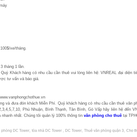
 máy
100$/xe/tháng.
3 tháng 1 lần.
, Quý Khách hàng có nhu cầu cần thuê vui lòng liên hệ: VNREAL đại diện ti
ợc tư vấn và báo giá.
 www.vanphongchothue.vn
hàng và đưa đón khách Miễn Phí. Quý khách hàng có nhu cầu cần thuê văn p
,3,4,5,7,10, Phú Nhuận, Bình Thạnh, Tân Bình, Gò Vấp hãy liên hệ đến 
 nhanh nhất. Chúng tôi quản lý 100% thông tin
văn phòng cho thuê
tại TP
,
,
,
,
n phòng DC Tower
tòa nhà DC Tower
DC Tower
Thuê văn phòng quận 3
Cho t