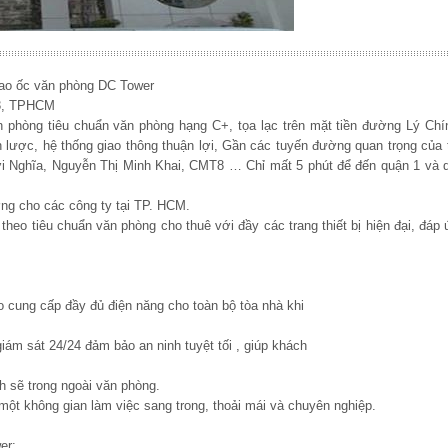
 cao ốc văn phòng DC Tower
 3, TPHCM
 phòng tiêu chuẩn văn phòng hạng C+, tọa lạc trên mặt tiền đường Lý Chí
n lược, hệ thống giao thông thuận lợi, Gần các tuyến đường quan trọng của
 Nghĩa, Nguyễn Thị Minh Khai, CMT8 … Chỉ mất 5 phút để đến quận 1 và d
ởng cho các công ty tại TP. HCM.
eo tiêu chuẩn văn phòng cho thuê với đầy các trang thiết bị hiện đại, đáp 
 cung cấp đầy đủ điện năng cho toàn bộ tòa nhà khi
iám sát 24/24 đảm bảo an ninh tuyệt tối , giúp khách
h sẽ trong ngoài văn phòng.
ột không gian làm việc sang trong, thoải mái và chuyên nghiệp.
er: