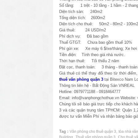
Số tầng: 1 trệt - 10 tầng - 1 hầm - 2 than
Diện tích sàn: 240m2
Tổng diện tích: 2600m2
Diện tích cho thuê: 50m2 - 80m2 - 100m2
Giá thuê: 24 USD/m2
Phí dịch vụ: Đã bao gồm
Thuế GTGT: Chưa bao gồm thuế 10%
Phí gửi xe: Xe máy 6 $/xe/tháng; Xe hơi 
Tiền điện: Tính theo giá nhà nước.
Thời hạn thuê: Tối thiểu 2 năm
Đặt cọc, thanh toán: 3 tháng - thanh toán 
Giá thuê có thể thay đổi theo từ thời điểm
thuê văn phòng quận 3
tại Bitexco Nam Lo
Thông tin liên hệ - Bất Động Sản VNREAL
Hotline: 0979771188 - 0918464777
Email: info@vanphongchothue.vn Website:
Chúng tôi sẽ báo giá trực tiếp cho khách 
3 và các quận trung tâm TPHCM: Quận 1,2
được tư vấn Miễn Phí và nhận bảng báo giá
Tag :
,
Văn phòng cho thuê quận 3
tòa nhà vă
,
,
Building
Thuê văn phòng quận 3
Cho thuê v