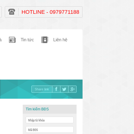
HOTLINE - 0979771188
à
Tin tức
Liên hệ
Share link
Tìm kiếm BĐS