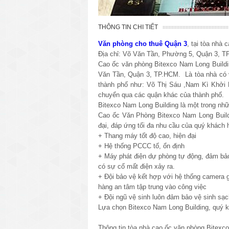
THÔNG TIN CHI TIẾT
Văn phòng cho thuê Quận 3
, tại tòa nhà
Địa chỉ: Võ Văn Tần, Phường 5, Quận 3, 
Cao ốc văn phòng Bitexco Nam Long Buildin
Văn Tần, Quận 3, TP.HCM. Là tòa nhà có vị
thành phố như: Võ Thị Sáu ,Nam Kì Khởi 
chuyển qua các quận khác của thành phố.
Bitexco Nam Long Building là một trong nhữ
Cao ốc Văn Phòng Bitexco Nam Long Buildin
đại, đáp ứng tối đa nhu cầu của quý khách 
+ Thang máy tốt độ cao, hiện đại
+ Hệ thống PCCC tố, ổn định
+ Máy phát điện dự phòng tự động, đảm bảo
có sự cố mất điện xảy ra.
+ Đội bảo vệ kết hợp với hệ thống camera g
hàng an tâm tập trung vào công việc
+ Đội ngũ vệ sinh luôn đảm bảo vệ sinh sạc
Lựa chọn Bitexco Nam Long Building, quý k
Thông tin tòa nhà cao ốc văn phòng Bitexc