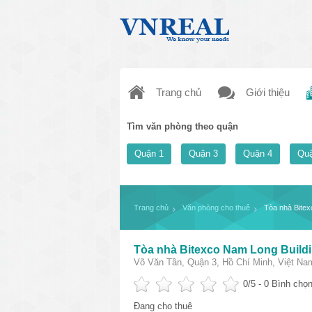
Trang chủ
Giới thiệu
Tìm văn phòng theo quận
Quận 1
Quận 3
Quận 4
Quậ
Trang chủ
Văn phòng cho thuê
Tòa nhà Bitex
Tòa nhà Bitexco Nam Long Buildi
Võ Văn Tần, Quận 3, Hồ Chí Minh, Việt Na
0
/5 -
0
Bình chọn
Đang cho thuê