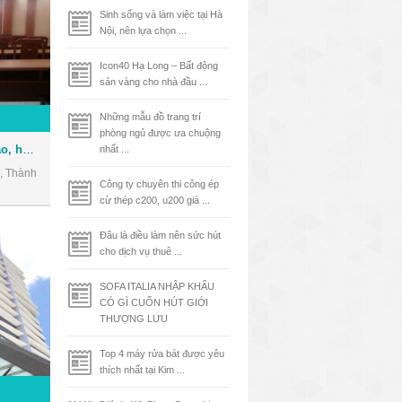
Sinh sống và làm việc tại Hà
Nội, nên lựa chọn ...
Icon40 Hạ Long – Bất động
sản vàng cho nhà đầu ...
Những mẫu đồ trang trí
phòng ngủ được ưa chuộng
Cho thuê Hội trường đào tạo, hội thảo, hội họp ngay trung tâm Quận 3
nhất ...
, Thành
Công ty chuyên thi công ép
cừ thép c200, u200 giá ...
Đâu là điều làm nên sức hút
cho dịch vụ thuê ...
SOFA ITALIA NHẬP KHẨU
CÓ GÌ CUỐN HÚT GIỚI
THƯỢNG LƯU
Top 4 máy rửa bát được yêu
thích nhất tại Kim ...