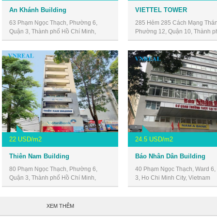
An Khánh Building
VIETTEL TOWER
63 Phạm Ngọc Thạch, Phường 6,
285 Hẻm 285 Cách Mạng Thán
Quận 3, Thành phố Hồ Chí Minh,
Phường 12, Quận 10, Thành p
Vietnam
Chí Minh, Vietnam
22 USD/m2
24.5 USD/m2
Thiên Nam Building
Báo Nhân Dân Building
80 Phạm Ngọc Thạch, Phường 6,
40 Phạm Ngọc Thạch, Ward 6, D
Quận 3, Thành phố Hồ Chí Minh,
3, Ho Chi Minh City, Vietnam
Vietnam
XEM THÊM