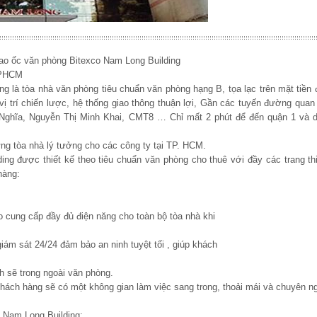
 cao ốc văn phòng Bitexco Nam Long Building
TPHCM
g là tòa nhà văn phòng tiêu chuẩn văn phòng hạng B, tọa lạc trên mặt tiề
 trí chiến lược, hệ thống giao thông thuận lợi, Gần các tuyến đường quan
Nghĩa, Nguyễn Thị Minh Khai, CMT8 … Chỉ mất 2 phút để đến quận 1 và d
ng tòa nhà lý tưởng cho các công ty tại TP. HCM.
g được thiết kế theo tiêu chuẩn văn phòng cho thuê với đầy các trang thi
hàng:
 cung cấp đầy đủ điện năng cho toàn bộ tòa nhà khi
iám sát 24/24 đảm bảo an ninh tuyệt tối , giúp khách
h sẽ trong ngoài văn phòng.
hách hàng sẽ có một không gian làm việc sang trong, thoải mái và chuyên ng
o Nam Long Building: