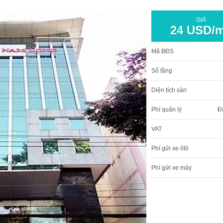
GIÁ
24 USD/
Mã BĐS
Số tầng
Diện tích sàn
Phí quản lý
Đ
VAT
Phí gửi xe ôtô
Phí gửi xe máy