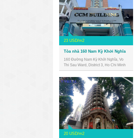
23 USD/m2
Tòa nhà 160 Nam Kỳ Khởi Nghĩa
160 Đường Nam Kỳ Khởi Nghĩa, Vo
Thi Sau Ward, District 3, Ho Chi Minh
City, Vietnam
20 USD/m2