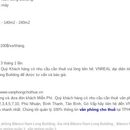
g máy
 - 140m2 - 240m2
100$/xe/tháng.
3 tháng 1 lần.
, Quý Khách hàng có nhu cầu cần thuê vui lòng liên hệ: VNREAL đại diện ti
ng Building để được tư vấn và báo giá.
 www.vanphongchothue.vn
hàng và đưa đón khách Miễn Phí. Quý khách hàng có nhu cầu cần thuê văn p
,3,4,5,7,10, Phú Nhuận, Bình Thạnh, Tân Bình, Gò Vấp hãy liên hệ đến 
 nhanh nhất. Chúng tôi quản lý 100% thông tin
văn phòng cho thuê
tại TP
,
,
n phòng Bitexco Nam Long Building
tòa nhà Bitexco Nam Long Building
Bitexco
,
ăn phòng quận 3
văn phòng quận 3