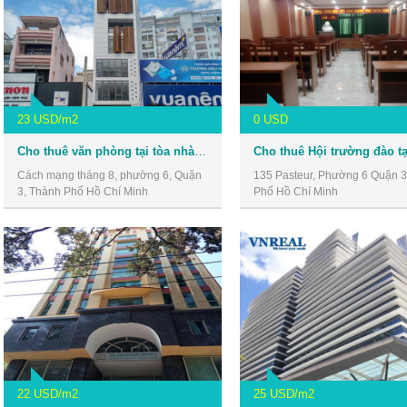
23 USD/m2
0 USD
Cho thuê văn phòng tại tòa nhà số 30 Cách Mạng Tháng 8, Quận 3
Cách mạng tháng 8, phường 6, Quận
135 Pasteur, Phường 6 Quận 3
3, Thành Phố Hồ Chí Minh
Phố Hồ Chí Minh
22 USD/m2
25 USD/m2