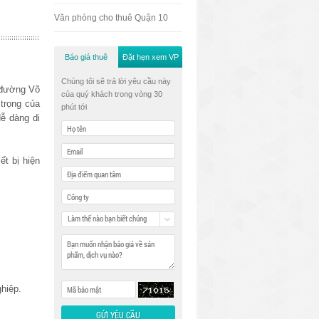
Văn phòng cho thuê Quận 10
Báo giá thuê
Đặt hẹn xem VP
Chúng tôi sẽ trả lời yêu cầu này
n đường Võ
của quý khách trong vòng 30
 trọng của
phút tới
ễ dàng di
ết bị hiện
Làm thế nào bạn biết chúng
tôi
hiệp.