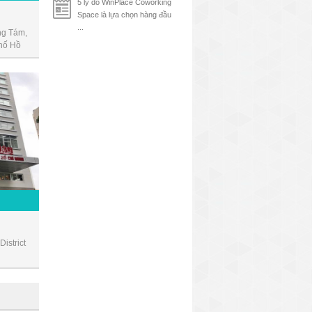
5 lý do WinPlace Coworking
Space là lựa chọn hàng đầu
...
g Tám,
hố Hồ
istrict