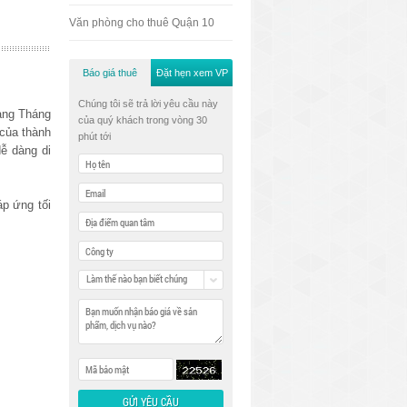
Văn phòng cho thuê Quận 10
Báo giá thuê
Đặt hẹn xem VP
Chúng tôi sẽ trả lời yêu cầu này
ạng Tháng
của quý khách trong vòng 30
 của thành
phút tới
ễ dàng di
áp ứng tối
Làm thế nào bạn biết chúng
tôi