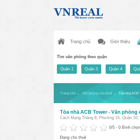
Trang chủ
Giới thiệu
Tìm văn phòng theo quận
Quận 1
Quận 3
Quận 4
Quậ
Trang chủ
Văn phòng cho thuê
Tòa nhà ACB 
Tòa nhà ACB Tower - Văn phòng 
Cách Mạng Tháng 8, Phường 15, Quận 10, 
0
/5 -
0
Bình chọn
Đang cho thuê