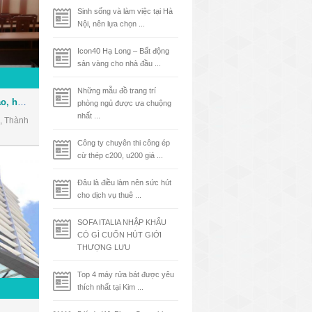
Sinh sống và làm việc tại Hà
Nội, nên lựa chọn ...
Icon40 Hạ Long – Bất động
sản vàng cho nhà đầu ...
Những mẫu đồ trang trí
Cho thuê Hội trường đào tạo, hội thảo, hội họp ngay trung tâm Quận 3
phòng ngủ được ưa chuộng
nhất ...
, Thành
Công ty chuyên thi công ép
cừ thép c200, u200 giá ...
Đâu là điều làm nên sức hút
cho dịch vụ thuê ...
SOFA ITALIA NHẬP KHẨU
CÓ GÌ CUỐN HÚT GIỚI
THƯỢNG LƯU
Top 4 máy rửa bát được yêu
thích nhất tại Kim ...