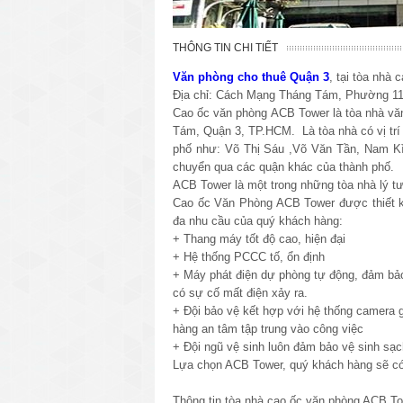
THÔNG TIN CHI TIẾT
Văn phòng cho thuê Quận 3
, tại tòa nhà
Địa chỉ: Cách Mạng Tháng Tám, Phường 1
Cao ốc văn phòng ACB Tower là tòa nhà vă
Tám, Quận 3, TP.HCM. Là tòa nhà có vị trí 
phố như: Võ Thị Sáu ,Võ Văn Tần, Nam Kì
chuyển qua các quận khác của thành phố.
ACB Tower là một trong những tòa nhà lý t
Cao ốc Văn Phòng ACB Tower được thiết kế 
đa nhu cầu của quý khách hàng:
+ Thang máy tốt độ cao, hiện đại
+ Hệ thống PCCC tố, ổn định
+ Máy phát điện dự phòng tự động, đảm bảo
có sự cố mất điện xảy ra.
+ Đội bảo vệ kết hợp với hệ thống camera g
hàng an tâm tập trung vào công việc
+ Đội ngũ vệ sinh luôn đảm bảo vệ sinh sạc
Lựa chọn ACB Tower, quý khách hàng sẽ có 
Thông tin tòa nhà cao ốc văn phòng ACB To