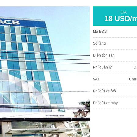
GIÁ
18 USD/
Mã BĐS
Số tầng
Diện tích sàn
Phí quản lý
Đ
VAT
Chư
Phí gửi xe ôtô
Phí gửi xe máy