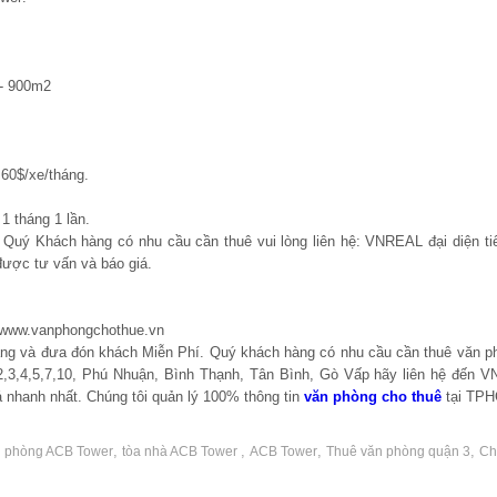
 - 900m2
60$/xe/tháng.
1 tháng 1 lần.
, Quý Khách hàng có nhu cầu cần thuê vui lòng liên hệ: VNREAL đại diện ti
ược tư vấn và báo giá.
 www.vanphongchothue.vn
hàng và đưa đón khách Miễn Phí. Quý khách hàng có nhu cầu cần thuê văn p
,3,4,5,7,10, Phú Nhuận, Bình Thạnh, Tân Bình, Gò Vấp hãy liên hệ đến 
 nhanh nhất. Chúng tôi quản lý 100% thông tin
văn phòng cho thuê
tại TP
,
,
,
,
n phòng ACB Tower
tòa nhà ACB Tower
ACB Tower
Thuê văn phòng quận 3
Ch