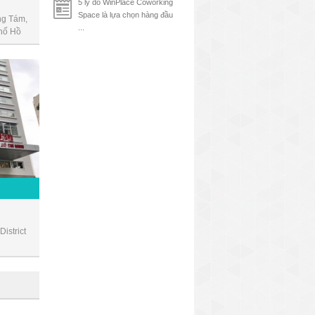
5 lý do WinPlace Coworking
Space là lựa chọn hàng đầu
g Tám,
...
hố Hồ
istrict