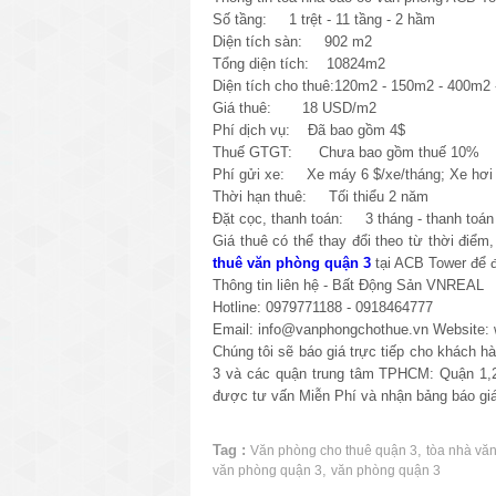
Số tầng: 1 trệt - 11 tầng - 2 hầm
Diện tích sàn: 902 m2
Tổng diện tích: 10824m2
Diện tích cho thuê:120m2 - 150m2 - 400m2
Giá thuê: 18 USD/m2
Phí dịch vụ: Đã bao gồm 4$
Thuế GTGT: Chưa bao gồm thuế 10%
Phí gửi xe: Xe máy 6 $/xe/tháng; Xe hơi 
Thời hạn thuê: Tối thiểu 2 năm
Đặt cọc, thanh toán: 3 tháng - thanh toán 
Giá thuê có thể thay đổi theo từ thời điểm
thuê văn phòng quận 3
tại ACB Tower để đ
Thông tin liên hệ - Bất Động Sản VNREAL
Hotline: 0979771188 - 0918464777
Email: info@vanphongchothue.vn Website:
Chúng tôi sẽ báo giá trực tiếp cho khách 
3 và các quận trung tâm TPHCM: Quận 1,2
được tư vấn Miễn Phí và nhận bảng báo giá
Tag :
,
Văn phòng cho thuê quận 3
tòa nhà vă
,
văn phòng quận 3
văn phòng quận 3