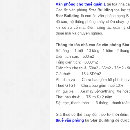
Văn phòng cho thuê quận 1
tại tòa nhà c
Cao ốc văn phòng
Star Building
tọa lạc 
Star Building
là cao ốc văn phòng hạng B v
độ cao, hệ thống phòng cháy chữa cháy tự
khi có sự cố mất điện, công tác quản lý c
thoải mái và chuyên nghiệp.
Thông tin tòa nhà cao ốc văn phòng Star
Số tầng: 1 trệt - 10 tầng - 1 hầm - 2 than
Diện tích sàn: 500m2
Tổng diện tích: 6000m2
Diện tích cho thuê: 50m2 - 65m2 - 73m2 -
Giá thuê: 15 USD/m2
Phí dịch vụ: Chưa bao gồm 5$ phí dịch v
Thuế GTGT: Chưa bao gồm thuế 10%
Phí gửi xe: Xe máy 6$/xe/tháng; Xe hơi 1
Thời hạn thuê: Tối thiểu 2 năm
Đặt cọc, thanh toán: 3 tháng - thanh toán 
Giá thuê có thể thay đổi theo từ thời điểm
thuê văn phòng
tại
Star Building
để được 