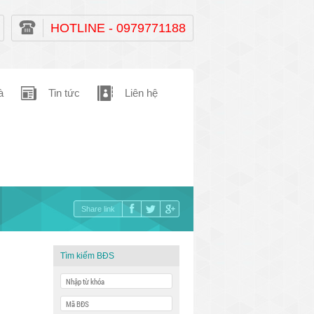
HOTLINE - 0979771188
à
Tin tức
Liên hệ
Share link
Tìm kiếm BĐS