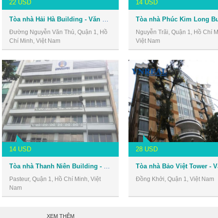
22 USD
14 USD
Tòa nhà Hải Hà Building - Văn phòng cho thuê Quận 1
Đường Nguyễn Văn Thủ, Quận 1, Hồ
Nguyễn Trãi, Quận 1, Hồ Chí M
Chí Minh, Việt Nam
Việt Nam
14 USD
28 USD
Tòa nhà Thanh Niên Building - Văn phòng cho thuê Quận 1
Pasteur, Quận 1, Hồ Chí Minh, Việt
Đồng Khởi, Quận 1, Việt Nam
Nam
XEM THÊM