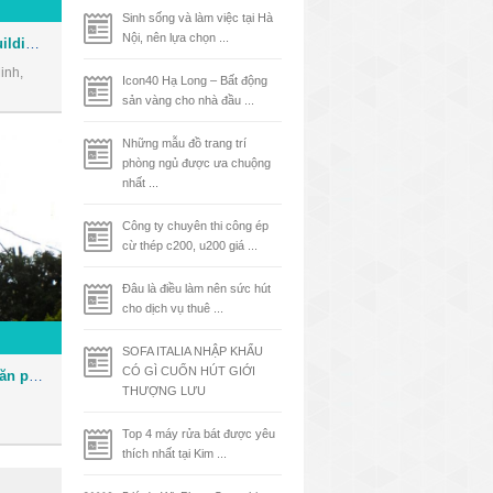
Sinh sống và làm việc tại Hà
Nội, nên lựa chọn ...
Tòa nhà Phúc Kim Long Building - Văn phòng cho thuê Quận 1
inh,
Icon40 Hạ Long – Bất động
sản vàng cho nhà đầu ...
Những mẫu đồ trang trí
phòng ngủ được ưa chuộng
nhất ...
Công ty chuyên thi công ép
cừ thép c200, u200 giá ...
Đâu là điều làm nên sức hút
cho dịch vụ thuê ...
SOFA ITALIA NHẬP KHẨU
CÓ GÌ CUỐN HÚT GIỚI
Tòa nhà Bảo Việt Tower - Văn phòng cho thuê Quận 1
THƯỢNG LƯU
Top 4 máy rửa bát được yêu
thích nhất tại Kim ...