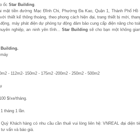
ao ốc
Star Building
.
tại mặt tiền đường Mạc Đĩnh Chi, Phường Đa Kao, Quận 1, Thành Phố Hồ 
ới thiết kế thông thoáng, theo phong cách hiện đại, trang thiết bị mới, tha
 động, máy phát điện dự phòng tự động đảm bảo cung cấp điện năng cho toà
huyên nghiệp, an ninh yên tĩnh...
Star Building
sẽ cho bạn một không gian
 Building.
g máy
 90m2 - 112m2- 150m2 - 175m2 -200m2 - 250m2 - 500m2
ụ
00 $/xe/tháng.
1 tháng 1 lần.
, Quý Khách hàng có nhu cầu cần thuê vui lòng liên hệ: VNREAL đại diện ti
tư vấn và báo giá.