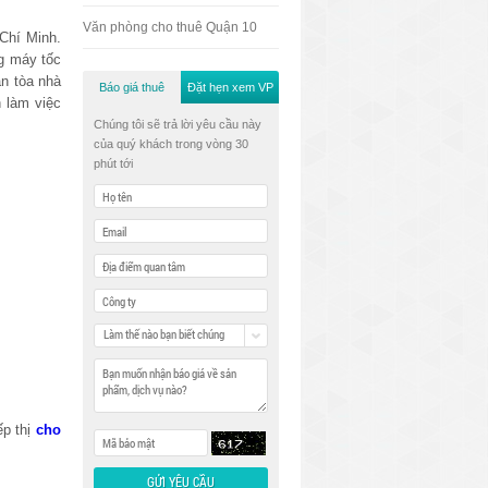
Văn phòng cho thuê Quận 10
Chí Minh.
ng máy tốc
n tòa nhà
Báo giá thuê
Đặt hẹn xem VP
 làm việc
Chúng tôi sẽ trả lời yêu cầu này
của quý khách trong vòng 30
phút tới
Làm thế nào bạn biết chúng
tôi
ếp thị
cho