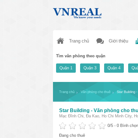
Trang chủ
Giới thiệu
Tìm văn phòng theo quận
Quận 1
Quận 3
Quận 4
Quậ
Trang chủ
Văn phòng cho thuê
Star Building
Star Building - Văn phòng cho th
Mạc Đĩnh Chi, Đa Kao, Ho Chi Minh City, H
0
/5 -
0
Bình chọn
Đang cho thuê