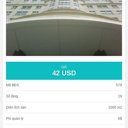
văn phòng cho thuê quận 3
văn phòng quận 1
văn phòng quận 3
cao ốc văn phòng quận 1
cao ốc văn phòng quận 3
GIÁ
42 USD
Mã BĐS
579
Số tầng
19
Diện tích sàn
1000 m2
Phí quản lý
6$