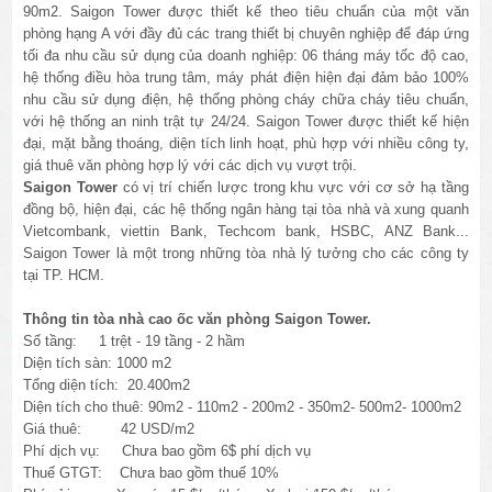
90m2. Saigon Tower được thiết kế theo tiêu chuẩn của một văn
phòng hạng A với đầy đủ các trang thiết bị chuyên nghiệp để đáp ứng
tối đa nhu cầu sử dụng của doanh nghiệp: 06 tháng máy tốc độ cao,
hệ thống điều hòa trung tâm, máy phát điện hiện đại đảm bảo 100%
nhu cầu sử dụng điện, hệ thống phòng cháy chữa cháy tiêu chuẩn,
với hệ thống an ninh trật tự 24/24. Saigon Tower được thiết kế hiện
đại, mặt bằng thoáng, diện tích linh hoạt, phù hợp với nhiều công ty,
giá thuê văn phòng hợp lý với các dịch vụ vượt trội.
Saigon Tower
có vị trí chiến lược trong khu vực với cơ sở hạ tầng
đồng bộ, hiện đại, các hệ thống ngân hàng tại tòa nhà và xung quanh
Vietcombank, viettin Bank, Techcom bank, HSBC, ANZ Bank...
Saigon Tower là một trong những tòa nhà lý tưởng cho các công ty
tại TP. HCM.
Thông tin tòa nhà cao ốc văn phòng Saigon Tower.
Số tầng: 1 trệt - 19 tầng - 2 hầm
Diện tích sàn: 1000 m2
Tổng diện tích: 20.400m2
Diện tích cho thuê: 90m2 - 110m2 - 200m2 - 350m2- 500m2- 1000m2
Giá thuê: 42 USD/m2
Phí dịch vụ: Chưa bao gồm 6$ phí dịch vụ
Thuế GTGT: Chưa bao gồm thuế 10%