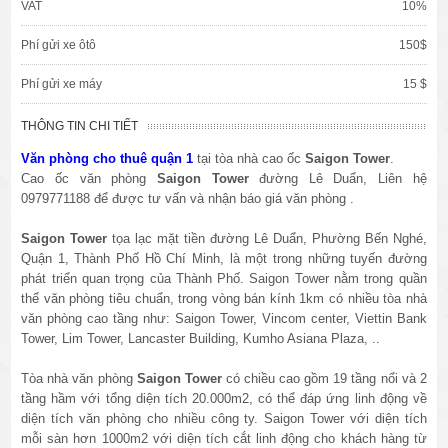
VAT
10%
Phí gửi xe ôtô
150$
Phí gửi xe máy
15 $
THÔNG TIN CHI TIẾT
Văn phòng cho thuê quận 1
tại tòa nhà cao ốc
Saigon Tower
.
Cao ốc văn phòng
Saigon Tower
đường Lê Duẩn, Liên hệ
0979771188 để được tư vấn và nhận báo giá văn phòng .
Saigon Tower
tọa lạc mặt tiền đường Lê Duẩn, Phường Bến Nghé,
Quận 1, Thành Phố Hồ Chí Minh, là một trong những tuyến đường
phát triển quan trọng của Thành Phố. Saigon Tower nằm trong quần
thể văn phòng tiêu chuẩn, trong vòng bán kính 1km có nhiều tòa nhà
văn phòng cao tầng như: Saigon Tower, Vincom center, Viettin Bank
Tower, Lim Tower, Lancaster Building, Kumho Asiana Plaza, ..
Tòa nhà văn phòng
Saigon Tower
có chiều cao gồm 19 tầng nổi và 2
tầng hầm với tổng diện tích 20.000m2, có thể đáp ứng linh động về
diện tích văn phòng cho nhiều công ty. Saigon Tower với diện tích
mỗi sàn hơn 1000m2 với diện tích cắt linh động cho khách hàng từ