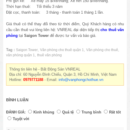
Phí gửi xe: Xe máy 15 $/xe/tháng; Xe hơi 150 $/xe/tháng.
Thời hạn thuê: Tối thiểu 3 năm
Đặt cọc, thanh toán: 3 tháng - thanh toán 1 tháng 1 lần.
Giá thuê có thể thay đổi theo từ thời điểm, Quý Khách hàng có nhu
cầu cần thuê vui lòng liên hệ: VNREAL đại diện tiếp thị
cho thuê văn
phòng
tại
Saigon Tower
để được tư vấn và báo giá.
Tag :
,
,
,
Saigon Tower
Văn phòng cho thuê quận 1
Văn phòng cho thuê
,
văn phòng quận 1
thuê văn phòng
Thông tin liên hệ - Bất Động Sản VNREAL
Địa chỉ: 60 Nguyễn Đình Chiểu, Quận 3, Hồ Chí Minh, Việt Nam
Hotline:
0979771188
- Email:
info@vanphongchothue.vn
BÌNH LUẬN
ĐÁNH GIÁ:
Kinh khủng
Quá tệ
Trung bình
Rất tốt
Tuyệt vời