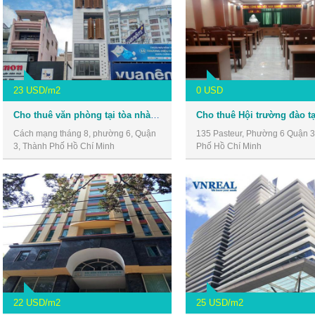
23 USD/m2
0 USD
Cho thuê văn phòng tại tòa nhà số 30 Cách Mạng Tháng 8, Quận 3
Cách mạng tháng 8, phường 6, Quận
135 Pasteur, Phường 6 Quận 3
3, Thành Phố Hồ Chí Minh
Phố Hồ Chí Minh
22 USD/m2
25 USD/m2