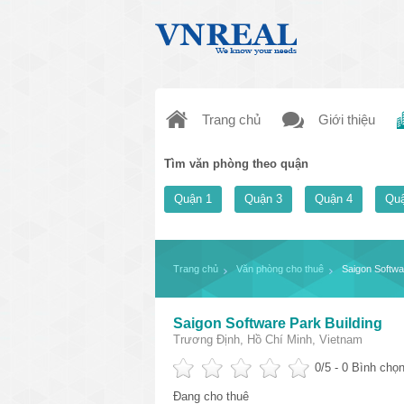
Trang chủ
Giới thiệu
Tìm văn phòng theo quận
Quận 1
Quận 3
Quận 4
Quậ
Trang chủ
Văn phòng cho thuê
Saigon Softwar
Saigon Software Park​ Building
Trương Định, Hồ Chí Minh, Vietnam
0
/5 -
0
Bình chọn
Đang cho thuê