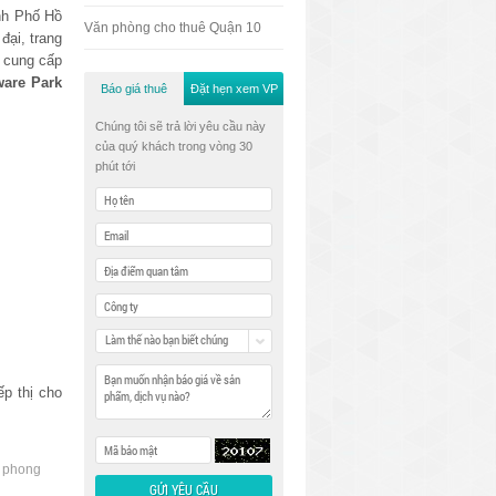
nh Phố Hồ
Văn phòng cho thuê Quận 10
đại, trang
 cung cấp
are Park​
Báo giá thuê
Đặt hẹn xem VP
Chúng tôi sẽ trả lời yêu cầu này
của quý khách trong vòng 30
phút tới
Làm thế nào bạn biết chúng
tôi
ếp thị cho
n phong