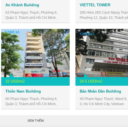
An Khánh Building
VIETTEL TOWER
63 Phạm Ngọc Thạch, Phường 6,
285 Hẻm 285 Cách Mạng Thán
Quận 3, Thành phố Hồ Chí Minh,
Phường 12, Quận 10, Thành p
Vietnam
Chí Minh, Vietnam
22 USD/m2
24.5 USD/m2
Thiên Nam Building
Báo Nhân Dân Building
80 Phạm Ngọc Thạch, Phường 6,
40 Phạm Ngọc Thạch, Ward 6, D
Quận 3, Thành phố Hồ Chí Minh,
3, Ho Chi Minh City, Vietnam
Vietnam
XEM THÊM