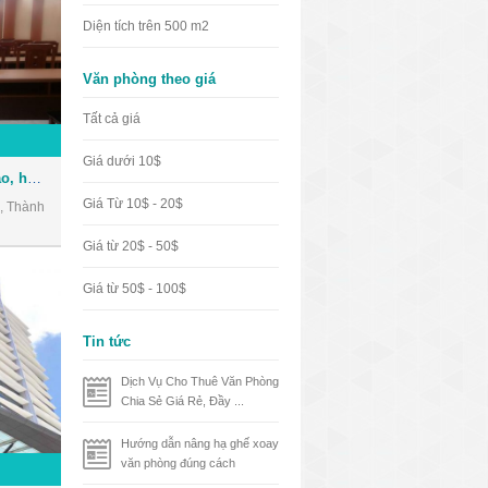
Diện tích trên 500 m2
Văn phòng theo giá
Tất cả giá
Giá dưới 10$
Cho thuê Hội trường đào tạo, hội thảo, hội họp ngay trung tâm Quận 3
Giá Từ 10$ - 20$
, Thành
Giá từ 20$ - 50$
Giá từ 50$ - 100$
Tin tức
Dịch Vụ Cho Thuê Văn Phòng
Chia Sẻ Giá Rẻ, Đầy ...
Hướng dẫn nâng hạ ghế xoay
văn phòng đúng cách