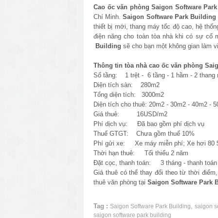
Cao ốc văn phòng
Saigon Software Park​
Chí Minh.
Saigon Software Park​
Building
thiết bị mới
, thang máy tốc độ cao, hệ thố
điện năng cho toàn tòa nhà khi có sự cố m
Building
sẽ cho bạn một không gian làm vi
Thông tin tòa nhà cao ốc văn phòng Saig
Số tầng: 1 trệt - 6 tầng - 1 hầm - 2 thang
Diện tích sàn: 280m2
Tổng diện tích: 3000m2
Diện tích cho thuê: 20m2 - 30m2 - 40m2 -
Giá thuê: 16USD/m2
Phí dịch vụ: Đã bao gồm phí dịch vụ
Thuế GTGT: Chưa gồm thuế 10%
Phí gửi xe: Xe máy miễn phí; Xe hơi 80 $
Thời hạn thuê: Tối thiểu 2 năm
Đặt cọc, thanh toán: 3 tháng - thanh toán 
Giá thuê có thể thay đổi theo từ thời điểm
thuê văn phòng tại
Saigon Software Park​
B
Tag :
,
Saigon Software Park​ Building
saigon so
saigon software park​ building