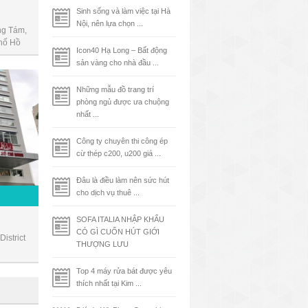
Sinh sống và làm việc tại Hà
Nội, nên lựa chọn ...
g Tám,
hố Hồ
Icon40 Hạ Long – Bất động
sản vàng cho nhà đầu ...
Những mẫu đồ trang trí
phòng ngủ được ưa chuộng
nhất ...
Công ty chuyên thi công ép
cừ thép c200, u200 giá ...
Đâu là điều làm nên sức hút
cho dịch vụ thuê ...
SOFA ITALIA NHẬP KHẨU
CÓ GÌ CUỐN HÚT GIỚI
istrict
THƯỢNG LƯU
Top 4 máy rửa bát được yêu
thích nhất tại Kim ...