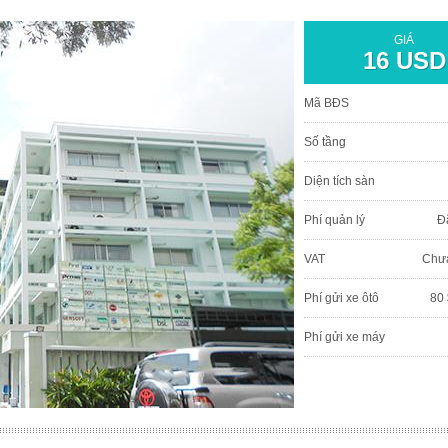
GIÁ
16 USD
Mã BĐS
Số tầng
Diện tích sàn
Phí quản lý
Đ
VAT
Chư
Phí gửi xe ôtô
80 
Phí gửi xe máy