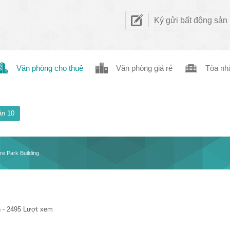
Ký gửi bất động sản
Văn phòng cho thuê
Văn phòng giá rẻ
Tòa nh
n 10
e Park​ Building
 - 2495 Lượt xem