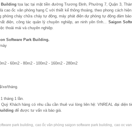
Building
tọa lạc tại mặt tiền đường Trương Định, Phường 7, Quận 3, Thà
là cao ốc văn phòng hạng C với thiết kế thông thoáng, theo phong cách hiện 
ng phòng cháy chữa cháy tự động, máy phát điện dự phòng tự động đảm bảo
ất điện, công tác quản lý chuyên nghiệp, an ninh yên tĩnh...
Saigon Softw
ệc thoải mái và chuyên nghiệp.
on Software Park​
Building
.
 máy
 50m2 - 60m2 - 80m2 - 100m2 - 160m2 - 280m2
/xe/tháng.
1 tháng 1 lần.
, Quý Khách hàng có nhu cầu cần thuê vui lòng liên hệ: VNREAL đại diện ti
uilding
để được tư vấn và báo giá.
,
,
ftware park​ building
cao ốc văn phòng saigon software park​ building
cao oc va