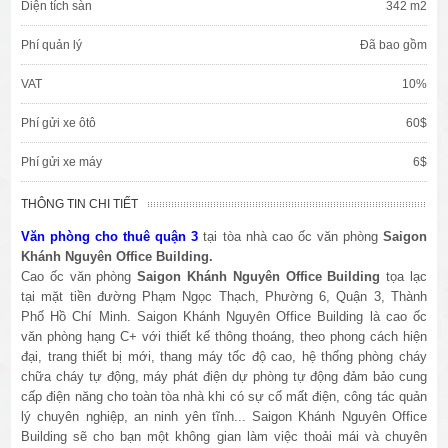
Diện tích sàn
342 m2
Phí quản lý
Đã bao gồm
VAT
10%
Phí gửi xe ôtô
60$
Phí gửi xe máy
6$
THÔNG TIN CHI TIẾT
Văn phòng cho thuê quận 3
tại tòa nhà cao ốc văn phòng
Saigon
Khánh Nguyên Office Building.
Cao ốc văn phòng
Saigon Khánh Nguyên Office Building
tọa lạc
tại mặt tiền đường Phạm Ngọc Thạch, Phường 6, Quận 3, Thành
Phố Hồ Chí Minh. Saigon Khánh Nguyên Office Building là cao ốc
văn phòng hạng C+ với thiết kế thông thoáng, theo phong cách hiện
đại, trang thiết bị mới, thang máy tốc độ cao, hệ thống phòng cháy
chữa cháy tự động, máy phát điện dự phòng tự động đảm bảo cung
cấp điện năng cho toàn tòa nhà khi có sự cố mất điện, công tác quản
lý chuyên nghiệp, an ninh yên tĩnh... Saigon Khánh Nguyên Office
Building sẽ cho bạn một không gian làm việc thoải mái và chuyên