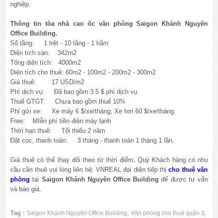
nghiệp.
Thông tin tòa nhà cao ốc văn phòng Saigon Khánh Nguyên
Office Building.
Số tầng: 1 trệt - 10 tầng - 1 hầm
Diện tích sàn: 342m2
Tổng diện tích: 4000m2
Diện tích cho thuê: 60m2 - 100m2 - 200m2 - 300m2
Giá thuê: 17 USD/m2
Phí dịch vụ: Đã bao gồm 3.5 $ phí dịch vụ
Thuế GTGT: Chưa bao gồm thuế 10%
Phí gửi xe: Xe máy 6 $/xe/tháng; Xe hơi 60 $/xe/tháng.
Free: MIễn phí tiền điện máy lạnh
Thời hạn thuê: Tối thiểu 2 năm
Đặt cọc, thanh toán: 3 tháng - thanh toán 1 tháng 1 lần.
Giá thuê có thể thay đổi theo từ thời điểm, Quý Khách hàng có nhu
cầu cần thuê vui lòng liên hệ: VNREAL đại diện tiếp thị
cho thuê văn
phòng
tại
Saigon Khánh Nguyên Office Building
để được tư vấn
và báo giá.
Tag :
,
,
Saigon Khánh Nguyên Office Building
Văn phòng cho thuê quận 3