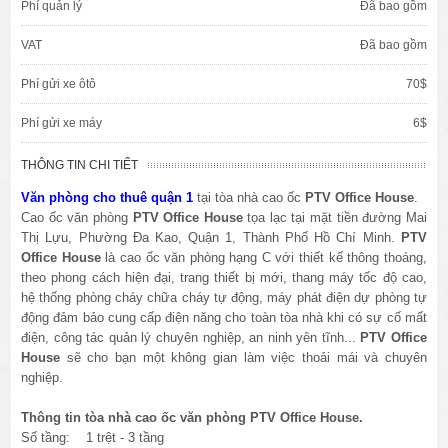
Phí quản lý
Đã bao gồm
VAT
Đã bao gồm
Phí gửi xe ôtô
70$
Phí gửi xe máy
6$
THÔNG TIN CHI TIẾT
Văn phòng cho thuê quận 1
tại tòa nhà cao ốc
PTV Office House
.
Cao ốc văn phòng
PTV Office House
tọa lạc tại mặt tiền đường Mai
Thị Lựu, Phường Đa Kao, Quận 1, Thành Phố Hồ Chí Minh.
PTV
Office House
là cao ốc văn phòng hạng C với thiết kế thông thoáng,
theo phong cách hiện đại, trang thiết bị mới, thang máy tốc độ cao,
hệ thống phòng cháy chữa cháy tự động, máy phát điện dự phòng tự
động đảm bảo cung cấp điện năng cho toàn tòa nhà khi có sự cố mất
điện, công tác quản lý chuyên nghiệp, an ninh yên tĩnh...
PTV Office
House
sẽ cho bạn một không gian làm việc thoải mái và chuyên
nghiệp.
Thông tin tòa nhà cao ốc văn phòng PTV Office House.
Số tầng: 1 trệt - 3 tầng