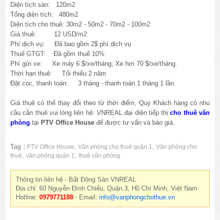
Diện tích sàn: 120m2
Tổng diện tích: 480m2
Diện tích cho thuê: 30m2 - 50m2 - 70m2 - 100m2
Giá thuê: 12 USD/m2
Phí dịch vụ: Đã bao gồm 2$ phí dịch vụ
Thuế GTGT: Đã gồm thuế 10%
Phí gửi xe: Xe máy 6 $/xe/tháng; Xe hơi 70 $/xe/tháng.
Thời hạn thuê: Tối thiểu 2 năm
Đặt cọc, thanh toán: 3 tháng - thanh toán 1 tháng 1 lần.
Giá thuê có thể thay đổi theo từ thời điểm, Quý Khách hàng có nhu
cầu cần thuê vui lòng liên hệ: VNREAL đại diện tiếp thị
cho thuê văn
phòng
tại
PTV Office House
để được tư vấn và báo giá.
Tag :
,
,
PTV Office House
Văn phòng cho thuê quận 1
Văn phòng cho
,
,
thuê
văn phòng quận 1
thuê văn phòng
Thông tin liên hệ - Bất Động Sản VNREAL
Địa chỉ: 60 Nguyễn Đình Chiểu, Quận 3, Hồ Chí Minh, Việt Nam
Hotline:
0979771188
- Email:
info@vanphongchothue.vn