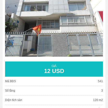
văn phòng cho thuê quận 3
văn phòng quận 1
văn phòng quận 3
cao ốc văn phòng quận 1
cao ốc văn phòng quận 3
GIÁ
12 USD
Mã BĐS
541
Số tầng
3
Diện tích sàn
120 m2