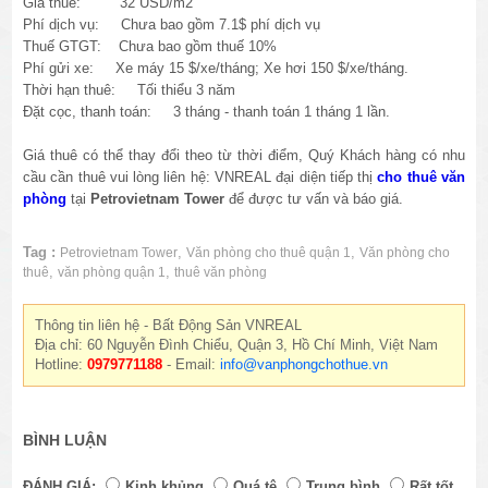
Giá thuê: 32 USD/m2
Phí dịch vụ: Chưa bao gồm 7.1$ phí dịch vụ
Thuế GTGT: Chưa bao gồm thuế 10%
Phí gửi xe: Xe máy 15 $/xe/tháng; Xe hơi 150 $/xe/tháng.
Thời hạn thuê: Tối thiểu 3 năm
Đặt cọc, thanh toán: 3 tháng - thanh toán 1 tháng 1 lần.
Giá thuê có thể thay đổi theo từ thời điểm, Quý Khách hàng có nhu
cầu cần thuê vui lòng liên hệ: VNREAL đại diện tiếp thị
cho thuê văn
phòng
tại
Petrovietnam Tower
để được tư vấn và báo giá.
Tag :
,
,
Petrovietnam Tower
Văn phòng cho thuê quận 1
Văn phòng cho
,
,
thuê
văn phòng quận 1
thuê văn phòng
Thông tin liên hệ - Bất Động Sản VNREAL
Địa chỉ: 60 Nguyễn Đình Chiểu, Quận 3, Hồ Chí Minh, Việt Nam
Hotline:
0979771188
- Email:
info@vanphongchothue.vn
BÌNH LUẬN
ĐÁNH GIÁ:
Kinh khủng
Quá tệ
Trung bình
Rất tốt