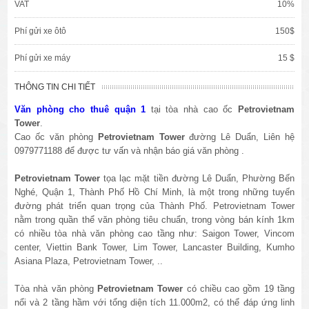
VAT
10%
Phí gửi xe ôtô
150$
Phí gửi xe máy
15 $
THÔNG TIN CHI TIẾT
Văn phòng cho thuê quận 1
tại tòa nhà cao ốc
Petrovietnam
Tower
.
Cao ốc văn phòng
Petrovietnam Tower
đường Lê Duẩn, Liên hệ
0979771188 để được tư vấn và nhận báo giá văn phòng .
Petrovietnam Tower
tọa lạc mặt tiền đường Lê Duẩn, Phường Bến
Nghé, Quận 1, Thành Phố Hồ Chí Minh, là một trong những tuyến
đường phát triển quan trọng của Thành Phố. Petrovietnam Tower
nằm trong quần thể văn phòng tiêu chuẩn, trong vòng bán kính 1km
có nhiều tòa nhà văn phòng cao tầng như: Saigon Tower, Vincom
center, Viettin Bank Tower, Lim Tower, Lancaster Building, Kumho
Asiana Plaza, Petrovietnam Tower, ..
Tòa nhà văn phòng
Petrovietnam Tower
có chiều cao gồm 19 tầng
nổi và 2 tầng hầm với tổng diện tích 11.000m2, có thể đáp ứng linh