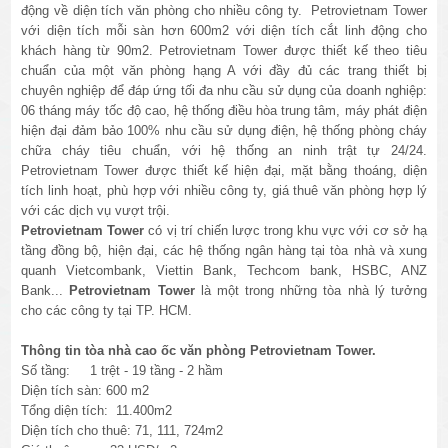
động về diện tích văn phòng cho nhiều công ty. Petrovietnam Tower
với diện tích mỗi sàn hơn 600m2 với diện tích cắt linh động cho
khách hàng từ 90m2. Petrovietnam Tower được thiết kế theo tiêu
chuẩn của một văn phòng hạng A với đầy đủ các trang thiết bị
chuyên nghiệp để đáp ứng tối đa nhu cầu sử dụng của doanh nghiệp:
06 tháng máy tốc độ cao, hệ thống điều hòa trung tâm, máy phát điện
hiện đại đảm bảo 100% nhu cầu sử dụng điện, hệ thống phòng cháy
chữa cháy tiêu chuẩn, với hệ thống an ninh trật tự 24/24.
Petrovietnam Tower được thiết kế hiện đại, mặt bằng thoáng, diện
tích linh hoạt, phù hợp với nhiều công ty, giá thuê văn phòng hợp lý
với các dịch vụ vượt trội.
Petrovietnam Tower
có vị trí chiến lược trong khu vực với cơ sở hạ
tầng đồng bộ, hiện đại, các hệ thống ngân hàng tại tòa nhà và xung
quanh Vietcombank, Viettin Bank, Techcom bank, HSBC, ANZ
Bank...
Petrovietnam Tower
là một trong những tòa nhà lý tưởng
cho các công ty tại TP. HCM.
Thông tin tòa nhà cao ốc văn phòng Petrovietnam Tower.
Số tầng: 1 trệt - 19 tầng - 2 hầm
Diện tích sàn: 600 m2
Tổng diện tích: 11.400m2
Diện tích cho thuê: 71, 111, 724m2