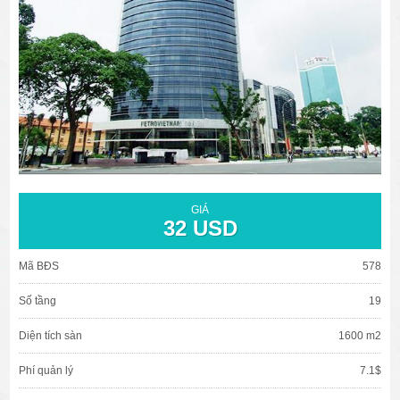
văn phòng cho thuê quận 3
văn phòng quận 1
văn phòng quận 3
cao ốc văn phòng quận 1
cao ốc văn phòng quận 3
GIÁ
32 USD
Mã BĐS
578
Số tầng
19
Diện tích sàn
1600 m2
Phí quản lý
7.1$