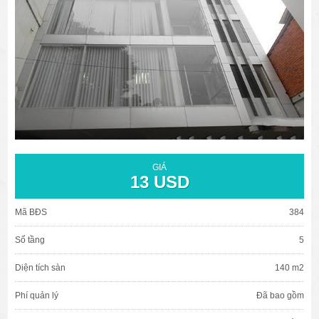
văn phòng cho thuê quận 3
văn phòng quận 1
văn phòng quận 3
cao ốc văn phòng quận 1
cao ốc văn phòng quận 3
GIÁ
13 USD
Mã BĐS
384
Số tầng
5
Diện tích sàn
140 m2
Phí quản lý
Đã bao gồm