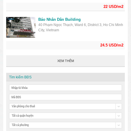
22 USD/m2
Báo Nhân Dân Building
40 Phạm Ngọc Thạch, Ward 6, District 3, Ho Chi Minh
City, Vietnam
24.5 USD/m2
XEM THÊM
Tìm kiếm BĐS
Văn phòng cho thuê
Tất cả quận huyện
Tất cả phường