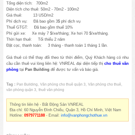
Tổng diện tích: 700m2
Diện tích cho thuê: 50m2 - 70m2 - 100m2
Giá thuê: 13 USD/m2
Phí dịch vụ: Đã bao gồm 3$ phí dịch vụ
Thuế GTGT: Đã bao gồm thuế 10%
Phí gửi xe: Xe máy 7 $/xe/tháng; Xe hơi 70 $/xe/tháng.
Thời hạn thuê: Tối thiểu 2 năm
Đặt cọc, thanh toán: 3 tháng - thanh toán 1 tháng 1 lần.
Giá thuê có thể thay đổi theo từ thời điểm, Quý Khách hàng có nhu
cầu cần thuê vui lòng liên hệ: VNREAL đại diện tiếp thị
cho thuê văn
phòng
tại
Pan Building
để được tư vấn và báo giá.
Tag :
,
,
,
Pan Building
Văn phòng cho thuê quận 3
Văn phòng cho thuê
,
văn phòng quận 3
thuê văn phòng
Thông tin liên hệ - Bất Động Sản VNREAL
Địa chỉ: 60 Nguyễn Đình Chiểu, Quận 3, Hồ Chí Minh, Việt Nam
Hotline:
0979771188
- Email:
info@vanphongchothue.vn