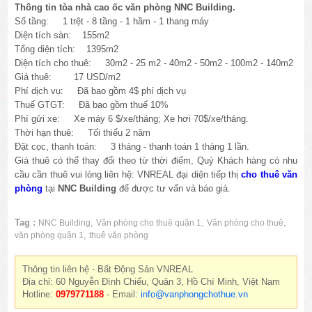
Thông tin tòa nhà cao ốc văn phòng NNC Building.
Số tầng: 1 trệt - 8 tầng - 1 hầm - 1 thang máy
Diện tích sàn: 155m2
Tổng diện tích: 1395m2
Diện tích cho thuê: 30m2 - 25 m2 - 40m2 - 50m2 - 100m2 - 140m2
Giá thuê: 17 USD/m2
Phí dịch vụ: Đã bao gồm 4$ phí dịch vụ
Thuế GTGT: Đã bao gồm thuế 10%
Phí gửi xe: Xe máy 6 $/xe/tháng; Xe hơi 70$/xe/tháng.
Thời hạn thuê: Tối thiểu 2 năm
Đặt cọc, thanh toán: 3 tháng - thanh toán 1 tháng 1 lần.
Giá thuê có thể thay đổi theo từ thời điểm, Quý Khách hàng có nhu
cầu cần thuê vui lòng liên hệ: VNREAL đại diện tiếp thị
cho thuê văn
phòng
tại
NNC Building
để được tư vấn và báo giá.
Tag :
,
,
,
NNC Building
Văn phòng cho thuê quận 1
Văn phòng cho thuê
,
văn phòng quận 1
thuê văn phòng
Thông tin liên hệ - Bất Động Sản VNREAL
Địa chỉ: 60 Nguyễn Đình Chiểu, Quận 3, Hồ Chí Minh, Việt Nam
Hotline:
0979771188
- Email:
info@vanphongchothue.vn