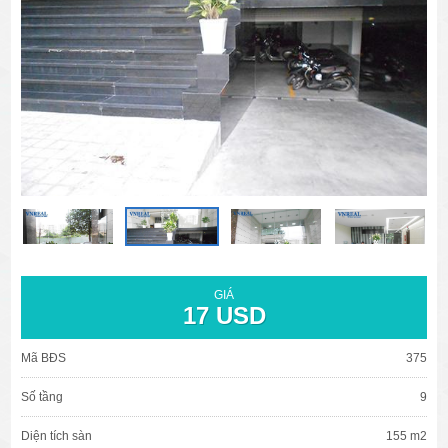
văn phòng cho thuê quận 3
văn phòng quận 1
văn phòng quận 3
cao ốc văn phòng quận 1
cao ốc văn phòng quận 3
GIÁ
17 USD
Mã BĐS
375
Số tầng
9
Diện tích sàn
155 m2