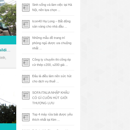
Sinh sống và làm việc tại Hà
Nội, nên lựa chọn ...
Icon40 Hạ Long – Bất động
sản vàng cho nhà đầu ...
Những mẫu đồ trang trí
phòng ngủ được ưa chuộng
nhất ...
Tòa nhà Phúc Kim Long Building - Văn phòng cho thuê Quận 1
inh,
Công ty chuyên thi công ép
cừ thép c200, u200 giá ...
Đâu là điều làm nên sức hút
cho dịch vụ thuê ...
SOFA ITALIA NHẬP KHẨU
CÓ GÌ CUỐN HÚT GIỚI
THƯỢNG LƯU
Top 4 máy rửa bát được yêu
thích nhất tại Kim ...