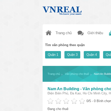
Trang chủ
Giới thiệu
Tìm văn phòng theo quận
Quận 1
Quận 3
Quận 4
Quậ
Trang chủ
Văn phòng cho thuê
Nam An Buildi
Nam An Building - Văn phòng cho
Điện Biên Phủ, Đa Kao, Ho Chi Minh City, 
0
/5 -
0
Bình chọn
Đang cho thuê