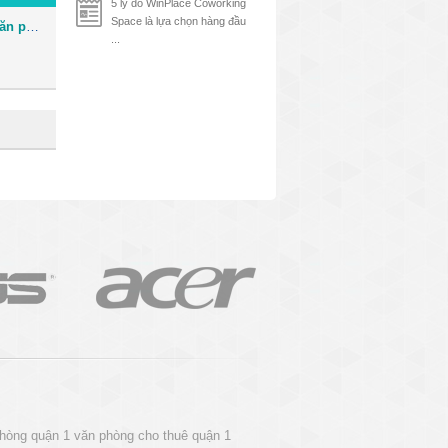
5 lý do WinPlace Coworking
Space là lựa chọn hàng đầu
Tòa nhà Bảo Việt Tower - Văn phòng cho thuê Quận 1
...
phòng quận 1
văn phòng cho thuê quận 1