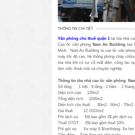
THÔNG TIN CHI TIẾT
Văn phòng cho thuê quận 1
tại tòa nhà c
Cao ốc văn phòng
Nam An Building
tọa 
Minh. Nam An Building là cao ốc văn phòng 
máy tốc độ cao, hệ thống phòng cháy chữa
tòa nhà khi có sự cố mất điện, công tác q
làm việc thoải mái và chuyên nghiệp.
Thông tin tòa nhà cao ốc văn phòng Nam
Số tầng: 1 trệt - 9 tầng - 1 hầm - 2 than
Diện tích sàn: 120m2
Tổng diện tích: 1100m2
Diện tích cho thuê: 30m2 - 50m2 - 70m2 
Giá thuê: 12 USD/m2
Phí dịch vụ: Đã bao gồm 2$ phí dịch vụ
Thuế GTGT: Đã bao gồm thuế 10%
Phí gửi xe: Xe máy 6 $/xe/tháng; Xe hơi 
Tiền điện: Tính theo giá nhà nước.