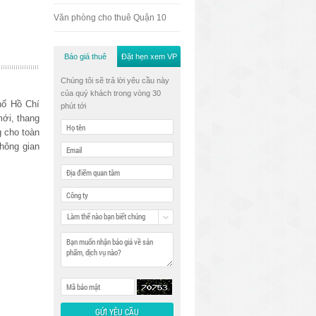
Văn phòng cho thuê Quận 10
Báo giá thuê
Đặt hẹn xem VP
Chúng tôi sẽ trả lời yêu cầu này
của quý khách trong vòng 30
hố Hồ Chí
phút tới
mới, thang
 cho toàn
không gian
Làm thế nào bạn biết chúng
tôi