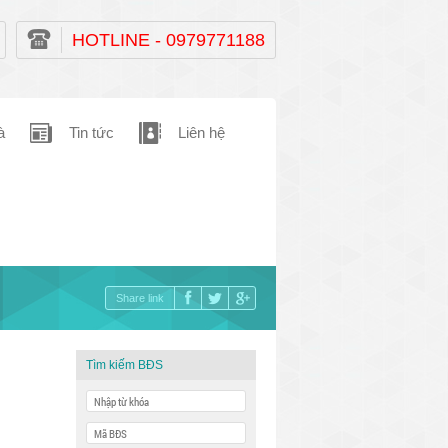
HOTLINE - 0979771188
à
Tin tức
Liên hệ
Share link
Tìm kiếm BĐS