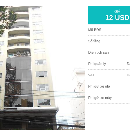
GIÁ
12 USD
Mã BĐS
Số tầng
Diện tích sàn
Phí quản lý
Đ
VAT
Đ
Phí gửi xe ôtô
Phí gửi xe máy