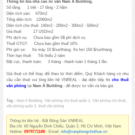
Thông tin tòa nhà cao ốc văn Nam Á Building.
Số tầng: 1 trệt - 17 tầng - 2 hầm
Diện tích sàn: 670m2
Tổng diện tích: 12060m2
Diện tích cho thuê: 140m2 - 200m2 - 300m2 - 500m2
Giá thuê: 17 USD/m2
Phí dịch vụ: Chưa bao gồm 5$ phí dịch vụ
Thuế GTGT: Chưa bao gồm thuế 10%
Phí gửi xe: Xe máy 10 $/xe/tháng; Xe hơi 150 $/xe/tháng.
Thời hạn thuê: Tối thiểu 2 năm
Đặt cọc, thanh toán: 3 tháng - thanh toán 1 tháng 1 lần.
Giá thuê có thể thay đổi theo từ thời điểm, Quý Khách hàng có nhu
cầu cần thuê vui lòng liên hệ VNREAL - đại diện tiếp thị
cho thuê
văn phòng
tại
Nam Á Building
- để được tư vấn và báo giá.
Tag :
,
,
,
Nam Á Building
Văn phòng cho thuê quận 3
Văn phòng cho thuê
,
văn phòng quận 3
thuê văn phòng
Thông tin liên hệ - Bất Động Sản VNREAL
Địa chỉ: 60 Nguyễn Đình Chiểu, Quận 3, Hồ Chí Minh, Việt Nam
Hotline:
0979771188
- Email:
info@vanphongchothue.vn