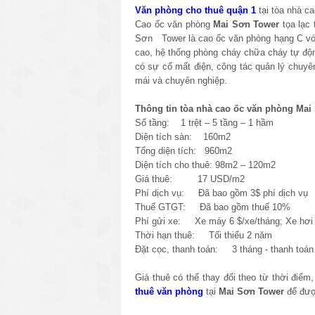
Văn phòng cho thuê quận 1
tại tòa nhà c
Cao ốc văn phòng
Mai Sơn Tower
tọa lạc
Sơn Tower là cao ốc văn phòng hạng C với t
cao, hệ thống phòng cháy chữa cháy tự độn
có sự cố mất điện, công tác quản lý chuyên
mái và chuyên nghiệp.
Thông tin tòa nhà cao ốc văn phòng Mai
Số tầng: 1 trệt – 5 tầng – 1 hầm
Diện tích sàn: 160m2
Tổng diện tích: 960m2
Diện tích cho thuê: 98m2 – 120m2
Giá thuê: 17 USD/m2
Phí dịch vụ: Đã bao gồm 3$ phí dịch vụ
Thuế GTGT: Đã bao gồm thuế 10%
Phí gửi xe: Xe máy 6 $/xe/tháng; Xe hơi 
Thời hạn thuê: Tối thiểu 2 năm
Đặt cọc, thanh toán: 3 tháng - thanh toán 
Giá thuê có thể thay đổi theo từ thời điểm
thuê văn phòng
tại
Mai Sơn Tower
để đượ