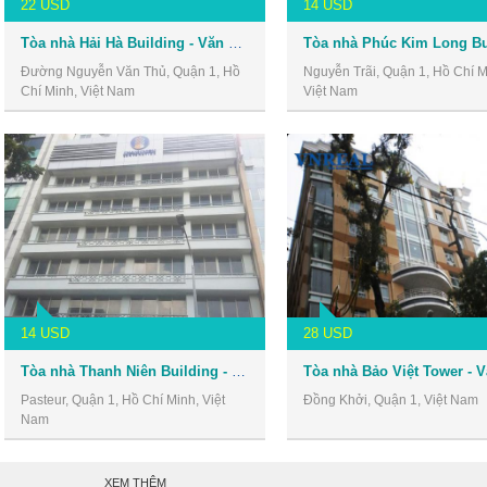
22 USD
14 USD
Tòa nhà Hải Hà Building - Văn phòng cho thuê Quận 1
Đường Nguyễn Văn Thủ, Quận 1, Hồ
Nguyễn Trãi, Quận 1, Hồ Chí M
Chí Minh, Việt Nam
Việt Nam
14 USD
28 USD
Tòa nhà Thanh Niên Building - Văn phòng cho thuê Quận 1
Pasteur, Quận 1, Hồ Chí Minh, Việt
Đồng Khởi, Quận 1, Việt Nam
Nam
XEM THÊM