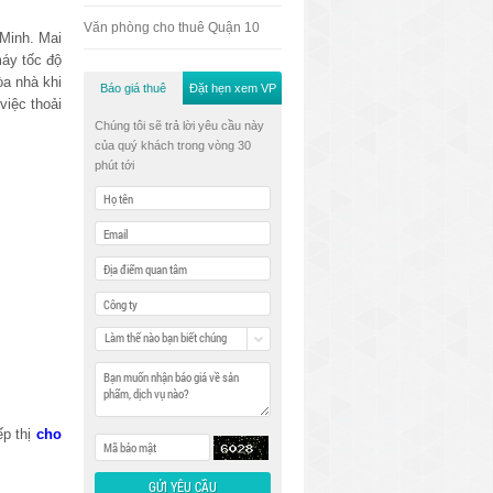
Văn phòng cho thuê Quận 10
Minh. Mai
máy tốc độ
a nhà khi
Báo giá thuê
Đặt hẹn xem VP
việc thoải
Chúng tôi sẽ trả lời yêu cầu này
của quý khách trong vòng 30
phút tới
Làm thế nào bạn biết chúng
tôi
ếp thị
cho