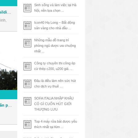
Sinh sống và làm việc tại Hà
Nội, nên lựa chọn ...
Tòa nhà Phúc Kim Long Building - Văn phòng cho thuê Quận 1
inh,
Icon40 Hạ Long – Bất động
sản vàng cho nhà đầu ...
Những mẫu đồ trang trí
phòng ngủ được ưa chuộng
nhất ...
Công ty chuyên thi công ép
cừ thép c200, u200 giá ...
Đâu là điều làm nên sức hút
cho dịch vụ thuê ...
SOFA ITALIA NHẬP KHẨU
CÓ GÌ CUỐN HÚT GIỚI
Tòa nhà Bảo Việt Tower - Văn phòng cho thuê Quận 1
THƯỢNG LƯU
Top 4 máy rửa bát được yêu
thích nhất tại Kim ...