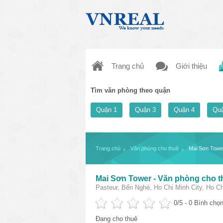
Trang chủ
Giới thiệu
Tìm văn phòng theo quận
Quận 1
Quận 3
Quận 4
Quậ
Trang chủ
Văn phòng cho thuê
Mai Sơn Tower
Mai Sơn Tower - Văn phòng cho t
Pasteur, Bến Nghé, Ho Chi Minh City, Ho C
0
/5 -
0
Bình chọn
Đang cho thuê