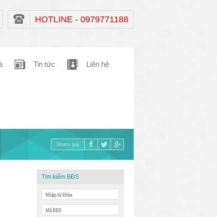
HOTLINE - 0979771188
à
Tin tức
Liên hệ
Share link
Tìm kiếm BĐS