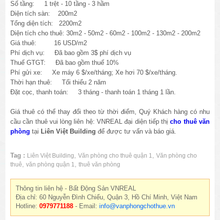
Số tầng: 1 trệt - 10 tầng - 3 hầm
Diện tích sàn: 200m2
Tổng diện tích: 2200m2
Diện tích cho thuê: 30m2 - 50m2 - 60m2 - 100m2 - 130m2 - 200m2
Giá thuê: 16 USD/m2
Phí dịch vụ: Đã bao gồm 3$ phí dịch vụ
Thuế GTGT: Đã bao gồm thuế 10%
Phí gửi xe: Xe máy 6 $/xe/tháng; Xe hơi 70 $/xe/tháng.
Thời hạn thuê: Tối thiểu 2 năm
Đặt cọc, thanh toán: 3 tháng - thanh toán 1 tháng 1 lần.
Giá thuê có thể thay đổi theo từ thời điểm, Quý Khách hàng có nhu
cầu cần thuê vui lòng liên hệ: VNREAL đại diện tiếp thị
cho thuê văn
phòng
tại
Liên Việt Building
để được tư vấn và báo giá.
Tag :
,
,
Liên Việt Building
Văn phòng cho thuê quận 1
Văn phòng cho
,
,
thuê
văn phòng quận 1
thuê văn phòng
Thông tin liên hệ - Bất Động Sản VNREAL
Địa chỉ: 60 Nguyễn Đình Chiểu, Quận 3, Hồ Chí Minh, Việt Nam
Hotline:
0979771188
- Email:
info@vanphongchothue.vn