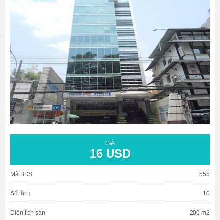
văn phòng cho thuê quận 3
văn phòng quận 1
văn phòng quận 3
cao ốc văn phòng quận 1
cao ốc văn phòng quận 3
GIÁ
16 USD
Mã BĐS
555
Số tầng
10
Diện tích sàn
200 m2