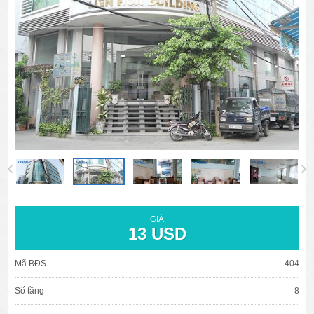
văn phòng cho thuê quận 3
văn phòng quận 1
văn phòng quận 3
cao ốc văn phòng quận 1
cao ốc văn phòng quận 3
GIÁ
13 USD
Mã BĐS
404
Số tầng
8