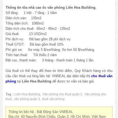
Thông tin tòa nhà cao ốc văn phòng Liên Hoa Building.
Số tầng: 1 trệt - 7 tầng - 1 hầm
Diện tích sàn: 135m2
Tổng diện tích: 1080m2
Diện tích cho thuê: 65m2 - 90m2 - 135m2
Giá thuê: 13 USD/m2
Phí dịch vụ: Đã bao gồm 2$ phí dịch vụ
Thuế GTGT: Đã bao gồm thuế 10%
Phí gửi xe: Xe máy 5 $/xe/tháng; Xe hơi 50 $/xe/tháng.
Thời hạn thuê: Tối thiểu 2 năm
Đặt cọc, thanh toán: 3 tháng - thanh toán 1 tháng 1 lần.
Giá thuê có thể thay đổi theo từ thời điểm, Quý Khách hàng có nhu
cầu cần thuê vui lòng liên hệ: VNREAL đại diện tiếp thị
cho thuê văn
phòng
tại
Liên Hoa Building
để được tư vấn và báo giá.
Tag :
,
,
Liên Hoa Building
Văn phòng cho thuê quận 3
Văn phòng cho
,
,
thuê
văn phòng quận 3
thuê văn phòng
Thông tin liên hệ - Bất Động Sản VNREAL
Địa chỉ: 60 Nguyễn Đình Chiểu, Quận 3, Hồ Chí Minh, Việt Nam