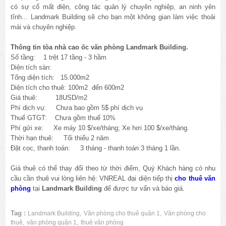
có sự cố mất điện, công tác quản lý chuyên nghiệp, an ninh yên
tĩnh... Landmark Building sẽ cho bạn một không gian làm việc thoải
mái và chuyên nghiệp.
Thông tin tòa nhà cao ốc văn phòng Landmark Building.
Số tầng: 1 trệt 17 tầng - 3 hầm
Diện tích sàn:
Tổng diện tích: 15.000m2
Diện tích cho thuê: 100m2 đến 600m2
Giá thuê: 18USD/m2
Phí dịch vụ: Chưa bao gồm 5$ phí dịch vụ
Thuế GTGT: Chưa gồm thuế 10%
Phí gửi xe: Xe máy 10 $/xe/tháng; Xe hơi 100 $/xe/tháng.
Thời hạn thuê: Tối thiểu 2 năm
Đặt cọc, thanh toán: 3 tháng - thanh toán 3 tháng 1 lần.
Giá thuê có thể thay đổi theo từ thời điểm, Quý Khách hàng có nhu
cầu cần thuê vui lòng liên hệ: VNREAL đại diện tiếp thị
cho thuê văn
phòng
tại
Landmark Building
để được tư vấn và báo giá.
Tag :
,
,
Landmark Building
Văn phòng cho thuê quận 1
Văn phòng cho
,
,
thuê
văn phòng quận 1
thuê văn phòng