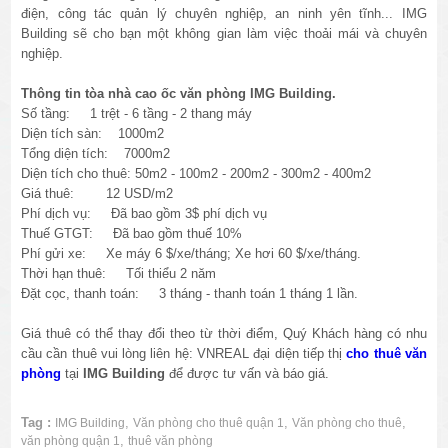
điện, công tác quản lý chuyên nghiệp, an ninh yên tĩnh... IMG
Building sẽ cho bạn một không gian làm việc thoải mái và chuyên
nghiệp.
Thông tin tòa nhà cao ốc văn phòng IMG Building.
Số tầng: 1 trệt - 6 tầng - 2 thang máy
Diện tích sàn: 1000m2
Tổng diện tích: 7000m2
Diện tích cho thuê: 50m2 - 100m2 - 200m2 - 300m2 - 400m2
Giá thuê: 12 USD/m2
Phí dịch vụ: Đã bao gồm 3$ phí dịch vụ
Thuế GTGT: Đã bao gồm thuế 10%
Phí gửi xe: Xe máy 6 $/xe/tháng; Xe hơi 60 $/xe/tháng.
Thời hạn thuê: Tối thiểu 2 năm
Đặt cọc, thanh toán: 3 tháng - thanh toán 1 tháng 1 lần.
Giá thuê có thể thay đổi theo từ thời điểm, Quý Khách hàng có nhu
cầu cần thuê vui lòng liên hệ: VNREAL đại diện tiếp thị
cho thuê văn
phòng
tại
IMG Building
để được tư vấn và báo giá.
Tag :
,
,
,
IMG Building
Văn phòng cho thuê quận 1
Văn phòng cho thuê
,
văn phòng quận 1
thuê văn phòng