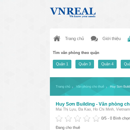
Trang chủ
Giới thiệu
Tìm văn phòng theo quận
Quận 1
Quận 3
Quận 4
Quậ
Trang chủ
Văn phòng cho thuê
Huy Sơn Build
Huy Sơn Building - Văn phòng ch
Mai Thị Lựu, Đa Kao, Ho Chi Minh, Vietnam
0
/5 -
0
Bình chọn
Đang cho thuê