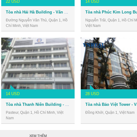
22 USD
14 USD
Tòa nhà Hải Hà Building - Văn phòng cho thuê Quận 1
Đường Nguyễn Văn Thủ, Quận 1, Hồ
Nguyễn Trãi, Quận 1, Hồ Chí M
Chí Minh, Việt Nam
Việt Nam
14 USD
28 USD
Tòa nhà Thanh Niên Building - Văn phòng cho thuê Quận 1
Pasteur, Quận 1, Hồ Chí Minh, Việt
Đồng Khởi, Quận 1, Việt Nam
Nam
XEM THÊM