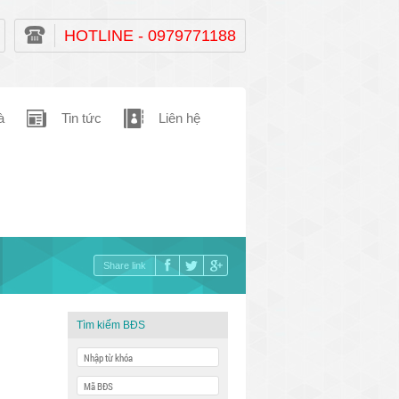
HOTLINE - 0979771188
à
Tin tức
Liên hệ
Share link
Tìm kiếm BĐS