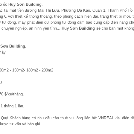
ao ốc
Huy Sơn Building
.
lạc tại mặt tiền đường Mai Thị Lựu, Phường Đa Kao, Quận 1, Thành Phố Hồ 
g C với thiết kế thông thoáng, theo phong cách hiện đại, trang thiết bị mới,
y tự động, máy phát điện dự phòng tự động đảm bảo cung cấp điện năng cho
 chuyên nghiệp, an ninh yên tĩnh...
Huy Sơn Building
sẽ cho bạn một không
 Sơn Building.
 máy
 100m2 - 150m2- 180m2 - 200m2
ụ
0 $/xe/tháng.
1 tháng 1 lần.
, Quý Khách hàng có nhu cầu cần thuê vui lòng liên hệ: VNREAL đại diện ti
được tư vấn và báo giá.