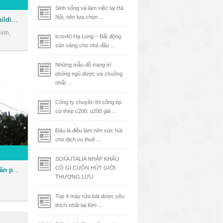
Sinh sống và làm việc tại Hà
Nội, nên lựa chọn ...
Tòa nhà Phúc Kim Long Building - Văn phòng cho thuê Quận 1
inh,
Icon40 Hạ Long – Bất động
sản vàng cho nhà đầu ...
Những mẫu đồ trang trí
phòng ngủ được ưa chuộng
nhất ...
Công ty chuyên thi công ép
cừ thép c200, u200 giá ...
Đâu là điều làm nên sức hút
cho dịch vụ thuê ...
SOFA ITALIA NHẬP KHẨU
CÓ GÌ CUỐN HÚT GIỚI
Tòa nhà Bảo Việt Tower - Văn phòng cho thuê Quận 1
THƯỢNG LƯU
Top 4 máy rửa bát được yêu
thích nhất tại Kim ...