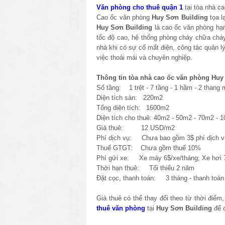
Văn phòng cho thuê quận 1
tại tòa nhà c
Cao ốc văn phòng
Huy Sơn Building
tọa 
Huy Sơn Building
là cao ốc văn phòng hạn
tốc độ cao, hệ thống phòng cháy chữa chá
nhà khi có sự cố mất điện, công tác quản lý
việc thoải mái và chuyên nghiệp.
Thông tin tòa nhà cao ốc văn phòng Huy
Số tầng: 1 trệt - 7 tầng - 1 hầm - 2 thang
Diện tích sàn: 220m2
Tổng diện tích: 1600m2
Diện tích cho thuê: 40m2 - 50m2 - 70m2 -
Giá thuê: 12 USD/m2
Phí dịch vụ: Chưa bao gồm 3$ phí dịch v
Thuế GTGT: Chưa gồm thuế 10%
Phí gửi xe: Xe máy 6$/xe/tháng; Xe hơi 7
Thời hạn thuê: Tối thiểu 2 năm
Đặt cọc, thanh toán: 3 tháng - thanh toán 
Giá thuê có thể thay đổi theo từ thời điểm
thuê văn phòng
tại
Huy Sơn Building
để 