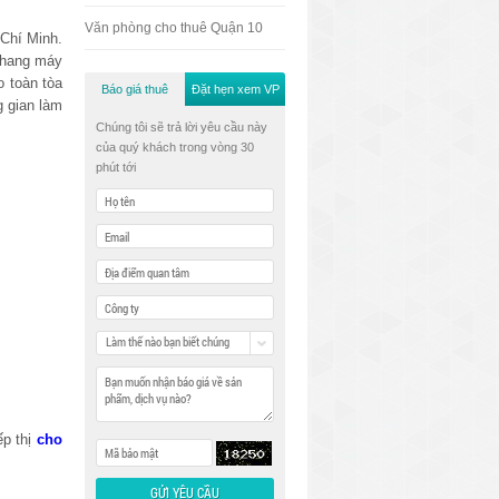
Văn phòng cho thuê Quận 10
Chí Minh.
 thang máy
 toàn tòa
Báo giá thuê
Đặt hẹn xem VP
 gian làm
Chúng tôi sẽ trả lời yêu cầu này
của quý khách trong vòng 30
phút tới
Làm thế nào bạn biết chúng
tôi
ếp thị
cho