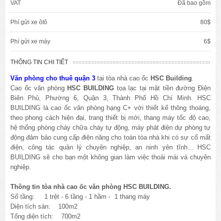
VAT
Đã bao gồm
Phí gửi xe ôtô
80$
Phí gửi xe máy
6$
THÔNG TIN CHI TIẾT
Văn phòng cho thuê quận 3
tại tòa nhà cao ốc
HSC Building
.
Cao ốc văn phòng
HSC BUILDING
tọa lạc tại mặt tiền đường Điện
Biên Phủ, Phường 6, Quận 3, Thành Phố Hồ Chí Minh. HSC
BUILDING là cao ốc văn phòng hạng C+ với thiết kế thông thoáng,
theo phong cách hiện đại, trang thiết bị mới, thang máy tốc độ cao,
hệ thống phòng cháy chữa cháy tự động, máy phát điện dự phòng tự
động đảm bảo cung cấp điện năng cho toàn tòa nhà khi có sự cố mất
điện, công tác quản lý chuyên nghiệp, an ninh yên tĩnh... HSC
BUILDING sẽ cho bạn một không gian làm việc thoải mái và chuyên
nghiệp.
Thông tin tòa nhà cao ốc văn phòng HSC BUILDING.
Số tầng: 1 trệt - 6 tầng - 1 hầm - 1 thang máy
Diện tích sàn: 100m2
Tổng diện tích: 700m2