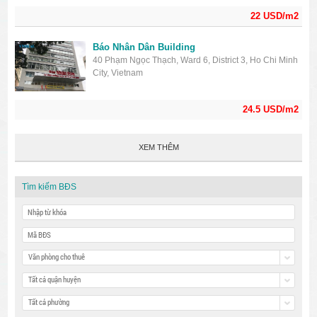
22 USD/m2
Báo Nhân Dân Building
40 Phạm Ngọc Thạch, Ward 6, District 3, Ho Chi Minh
City, Vietnam
24.5 USD/m2
XEM THÊM
Tìm kiếm BĐS
Văn phòng cho thuê
Tất cả quận huyện
Tất cả phường