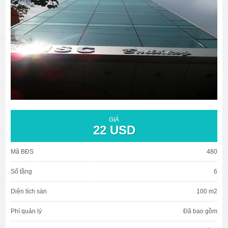
văn phòng cho thuê quận 3
văn phòng quận 1
văn phòng quận 3
cao ốc văn phòng quận 1
cao ốc văn phòng quận 3
GIÁ
22 USD
Mã BĐS
480
Số tầng
6
Diện tích sàn
100 m2
Phí quản lý
Đã bao gồm