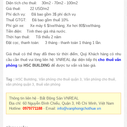
Diện tích cho thuê: 30m2 - 70m2 - 100m2
Giá thuê: 22 USD/m2
Phí dịch vụ: Đã bao gồm 3$ phí dịch vụ
Thuế GTGT: Đã bao gồm thuế 10%
Phí gửi xe: Xe máy 6 $/xe/tháng; Xe hơi 80$/xe/tháng.
Tiền điện: Tính theo giá nhà nước.
Thời hạn thuê: Tối thiểu 2 năm
Đặt cọc, thanh toán: 3 tháng - thanh toán 1 tháng 1 lần.
Giá thuê có thể thay đổi theo từ thời điểm, Quý Khách hàng có nhu
cầu cần thuê vui lòng liên hệ: VNREAL đại diện tiếp thị
cho thuê văn
phòng
tại
HSC BUILDING
để được tư vấn và báo giá.
Tag :
,
,
,
HSC Building
Văn phòng cho thuê quận 3
Văn phòng cho thuê
,
văn phòng quận 3
thuê văn phòng
Thông tin liên hệ - Bất Động Sản VNREAL
Địa chỉ: 60 Nguyễn Đình Chiểu, Quận 3, Hồ Chí Minh, Việt Nam
Hotline:
0979771188
- Email:
info@vanphongchothue.vn