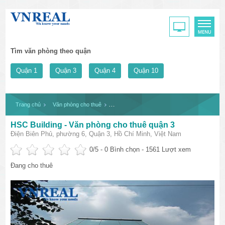
Tìm văn phòng theo quận
Quận 1
Quận 3
Quận 4
Quận 10
Trang chủ
Văn phòng cho thuê
HSC Building - Văn phòng cho thuê quận 3
HSC Building - Văn phòng cho thuê quận 3
Điện Biên Phủ, phường 6, Quận 3, Hồ Chí Minh, Việt Nam
0
/5 -
0
Bình chọn - 1561 Lượt xem
Đang cho thuê