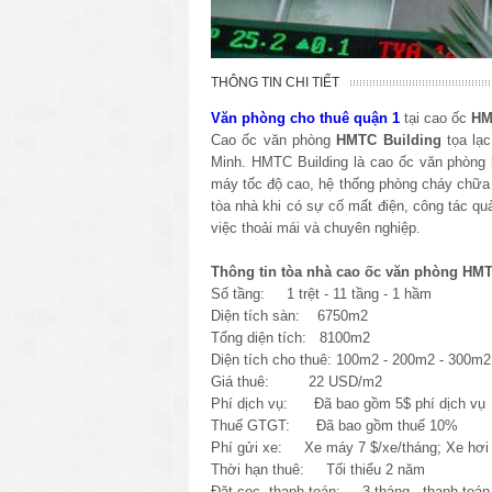
THÔNG TIN CHI TIẾT
Văn phòng cho thuê quận 1
tại cao ốc
HM
Cao ốc văn phòng
HMTC Building
tọa lạ
Minh. HMTC Building là cao ốc văn phòng hạ
máy tốc độ cao, hệ thống phòng cháy chữa
tòa nhà khi có sự cố mất điện, công tác q
việc thoải mái và chuyên nghiệp.
Thông tin tòa nhà cao ốc văn phòng HMT
Số tầng: 1 trệt - 11 tầng - 1 hầm
Diện tích sàn: 6750m2
Tổng diện tích: 8100m2
Diện tích cho thuê: 100m2 - 200m2 - 300m
Giá thuê: 22 USD/m2
Phí dịch vụ: Đã bao gồm 5$ phí dịch vụ
Thuế GTGT: Đã bao gồm thuế 10%
Phí gửi xe: Xe máy 7 $/xe/tháng; Xe hơi 
Thời hạn thuê: Tối thiểu 2 năm
Đặt cọc, thanh toán: 3 tháng - thanh toán 