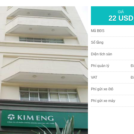
GIÁ
22 USD
Mã BĐS
Số tầng
Diện tích sàn
Phí quản lý
Đ
VAT
Đ
Phí gửi xe ôtô
Phí gửi xe máy