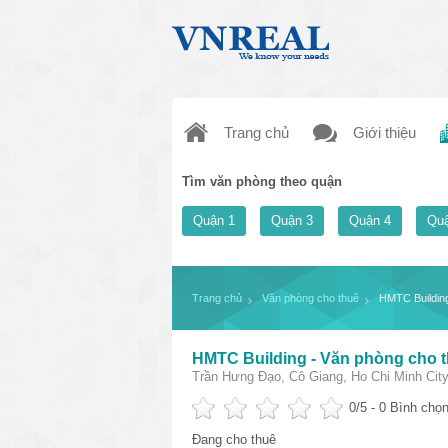
Trang chủ
Giới thiệu
Tìm văn phòng theo quận
Quận 1
Quận 3
Quận 4
Quậ
Trang chủ
Văn phòng cho thuê
HMTC Building
HMTC Building - Văn phòng cho 
Trần Hưng Đạo, Cô Giang, Ho Chi Minh City
0
/5 -
0
Bình chọn
Đang cho thuê