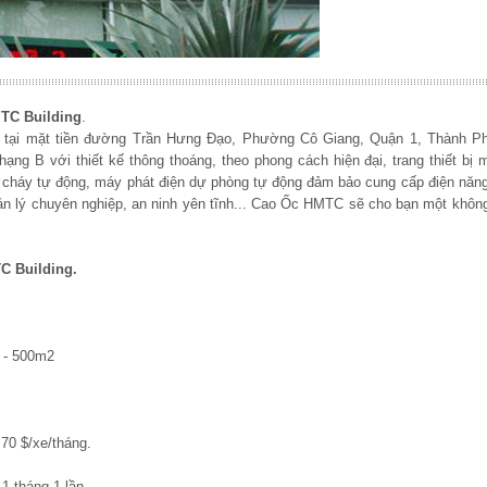
TC Building
.
c tại mặt tiền đường Trần Hưng Đạo, Phường Cô Giang, Quận 1, Thành P
ng B với thiết kế thông thoáng, theo phong cách hiện đại, trang thiết bị 
 cháy tự động, máy phát điện dự phòng tự động đảm bảo cung cấp điện năng
uản lý chuyên nghiệp, an ninh yên tĩnh... Cao Ốc HMTC sẽ cho bạn một khôn
C Building.
2 - 500m2
70 $/xe/tháng.
1 tháng 1 lần.