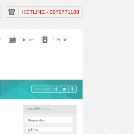
HOTLINE - 0979771188
à
Tin tức
Liên hệ
Share link
Tìm kiếm BĐS