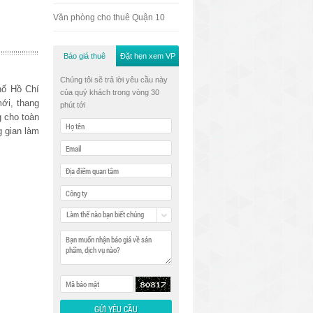
Văn phòng cho thuê Quận 10
Báo giá thuê
Đặt hẹn xem VP
Chúng tôi sẽ trả lời yêu cầu này
hố Hồ Chí
của quý khách trong vòng 30
mới, thang
phút tới
 cho toàn
g gian làm
Làm thế nào bạn biết chúng
tôi