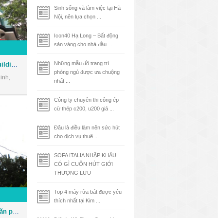
Sinh sống và làm việc tại Hà
Nội, nên lựa chọn ...
Icon40 Hạ Long – Bất động
sản vàng cho nhà đầu ...
Những mẫu đồ trang trí
Tòa nhà Phúc Kim Long Building - Văn phòng cho thuê Quận 1
phòng ngủ được ưa chuộng
inh,
nhất ...
Công ty chuyên thi công ép
cừ thép c200, u200 giá ...
Đâu là điều làm nên sức hút
cho dịch vụ thuê ...
SOFA ITALIA NHẬP KHẨU
CÓ GÌ CUỐN HÚT GIỚI
THƯỢNG LƯU
Top 4 máy rửa bát được yêu
thích nhất tại Kim ...
Tòa nhà Bảo Việt Tower - Văn phòng cho thuê Quận 1